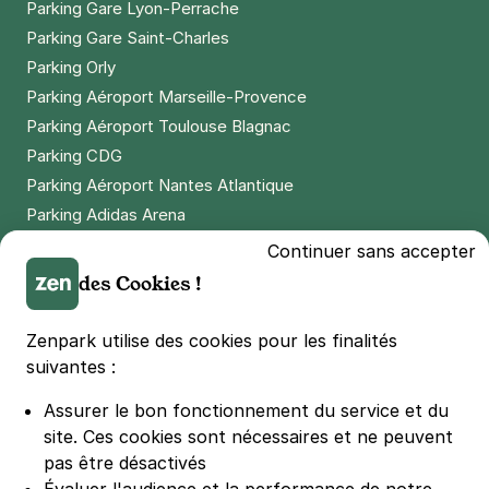
Parking Gare Lyon-Perrache
Parking Gare Saint-Charles
Parking Orly
Parking Aéroport Marseille-Provence
Parking Aéroport Toulouse Blagnac
Parking CDG
Parking Aéroport Nantes Atlantique
Parking Adidas Arena
Parking Parc des Princes
Continuer sans accepter
Parking LDLC Arena
des Cookies !
Parking Stade Pierre Mauroy
Parking Groupama Stadium
Zenpark utilise des cookies pour les finalités
Parking Vélodrome
suivantes :
Parking Stade de France
Assurer le bon fonctionnement du service et du
Parking Bercy
site.
Ces cookies sont nécessaires et ne peuvent
Parking La Défense Arena
pas être désactivés
Parking Les 4 temps