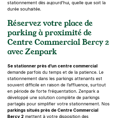
stationnement dès aujourd’hui, quelle que soit la
durée souhaitée.
70 quai des carrières - Charenton le
Réservez votre place de
Pont
parking à proximité de
70 quai des Carrières
94220
Charenton-le-Pont
Centre Commercial Bercy 2
4,0
(7 avis)
avec Zenpark
10 €
/jour
,
33 €/semaine
(tarifs dégressifs)
Réserver
+ Abonnements disponibles
Se stationner près d’un centre commercial
demande parfois du temps et de la patience. Le
stationnement dans les parkings attenants est
souvent difficile en raison de l’affluence, surtout
en période de forte fréquentation. Zenpark a
développé une solution complète de parkings
partagés pour simplifier votre stationnement. Nos
parkings situés près de Centre Commercial
Bercy 2
mettent à votre disposition des