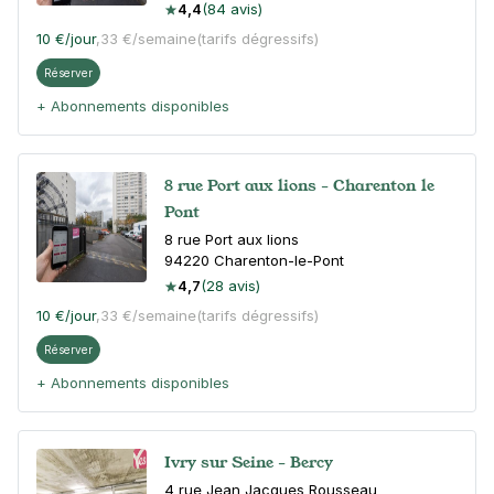
4,4
(84 avis)
10 €
/jour
,
33 €/semaine
(tarifs dégressifs)
Réserver
+ Abonnements disponibles
8 rue Port aux lions - Charenton le
Pont
8 rue Port aux lions
94220
Charenton-le-Pont
4,7
(28 avis)
10 €
/jour
,
33 €/semaine
(tarifs dégressifs)
Réserver
+ Abonnements disponibles
Ivry sur Seine - Bercy
4 rue Jean Jacques Rousseau