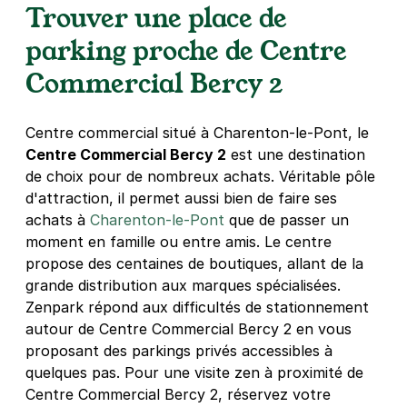
Trouver une place de
Métro Liberté - rue de Paris -
Charenton le Pont
parking proche de Centre
145Bis rue de Paris
Commercial Bercy 2
94220
Charenton-le-Pont
4,4
(166 avis)
3,20 €
/heure
,
12 €/jour,
50 €/semaine
(tarifs dégressifs)
Centre commercial situé à Charenton-le-Pont, le
Réserver
Centre Commercial Bercy 2
est une destination
+ Abonnements disponibles
de choix pour de nombreux achats. Véritable pôle
d'attraction, il permet aussi bien de faire ses
achats à
Charenton-le-Pont
que de passer un
Charenton-le-Pont - Valmy-Liberté -
moment en famille ou entre amis. Le centre
AB Parcs
propose des centaines de boutiques, allant de la
grande distribution aux marques spécialisées.
139-145 rue de Paris
94220
Charenton-le-Pont
Zenpark répond aux difficultés de stationnement
4,5
(689 avis)
autour de Centre Commercial Bercy 2 en vous
3,20 €
/heure
,
12 €/jour,
50 €/semaine
(tarifs dégressifs)
proposant des parkings privés accessibles à
quelques pas. Pour une visite zen à proximité de
Réserver
Centre Commercial Bercy 2, réservez votre
+ Abonnements disponibles