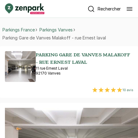
Rechercher
Parkings France
Parkings Vanves
Parking Gare de Vanves Malakoff - rue Ernest laval
PARKING GARE DE VANVES MALAKOFF
- RUE ERNEST LAVAL
11 rue Ernest Laval
92170 Vanves
10 avis