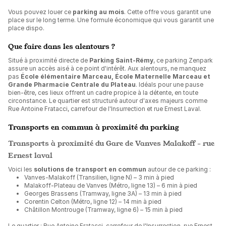
Vous pouvez louer ce
parking au mois
. Cette offre vous garantit une
place sur le long terme. Une formule économique qui vous garantit une
place dispo.
Que faire dans les alentours ?
Situé à proximité directe de
Parking Saint-Rémy
, ce parking Zenpark
assure un accès aisé à ce point d'intérêt. Aux alentours, ne manquez
pas
École élémentaire Marceau, École Maternelle Marceau et
Grande Pharmacie Centrale du Plateau
. Idéals pour une pause
bien-être, ces lieux offrent un cadre propice à la détente, en toute
circonstance. Le quartier est structuré autour d'axes majeurs comme
Rue Antoine Fratacci, carrefour de l'Insurrection et rue Ernest Laval.
Transports en commun à proximité du parking
Transports à proximité du Gare de Vanves Malakoff - rue
Ernest laval
Voici les
solutions de transport en commun
autour de ce parking :
Vanves-Malakoff (Transilien, ligne N) – 3 min à pied
Malakoff-Plateau de Vanves (Métro, ligne 13) – 6 min à pied
Georges Brassens (Tramway, ligne 3A) – 13 min à pied
Corentin Celton (Métro, ligne 12) – 14 min à pied
Châtillon Montrouge (Tramway, ligne 6) – 15 min à pied
Le quartier : Rue Antoine Fratacci, carrefour de l'Insurrection, rue Ernest