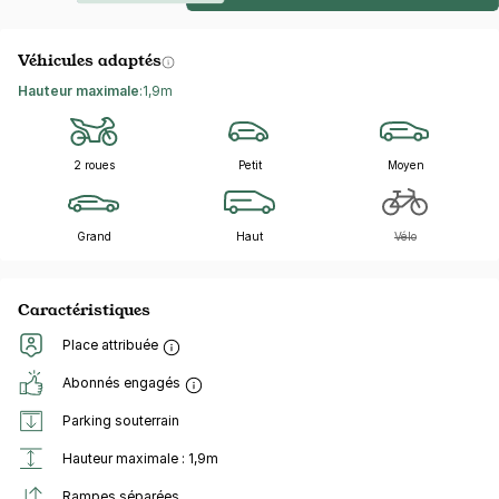
Véhicules adaptés
Hauteur maximale
:
1,9m
2 roues
Petit
Moyen
Grand
Haut
Vélo
Caractéristiques
Place attribuée
Abonnés engagés
Parking souterrain
Hauteur maximale : 1,9m
Rampes séparées