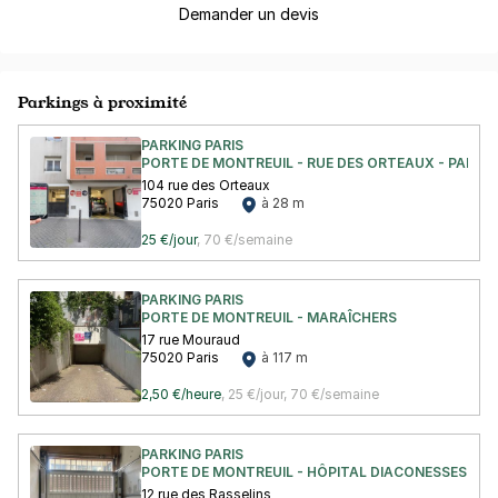
Demander un devis
Parkings à proximité
PARKING PARIS
PORTE DE MONTREUIL - RUE DES ORTEAUX - PARIS
104 rue des Orteaux
75020 Paris
à 28 m
25 €/jour
,
70 €/semaine
PARKING PARIS
PORTE DE MONTREUIL - MARAÎCHERS
17 rue Mouraud
75020 Paris
à 117 m
2,50 €/heure
,
25 €/jour,
70 €/semaine
PARKING PARIS
PORTE DE MONTREUIL - HÔPITAL DIACONESSES CRO
12 rue des Rasselins