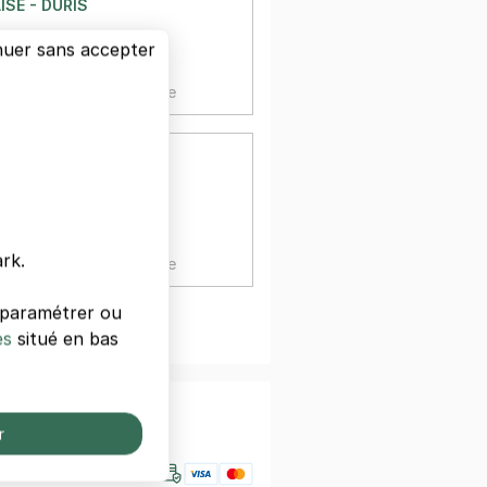
ISE - DURIS
nuer sans accepter
à 111 m
,
25 €/jour,
89 €/semaine
RIS
AISE - MÉNILMONTANT
d de Ménilmontant
à 145 m
rk.
,
25 €/jour,
89 €/semaine
s paramétrer ou
oir plus
es
situé en bas
nfiance
r