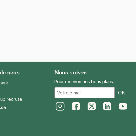
 de nous
Nous suivre
Pour recevoir nos bons plans :
park
Ema
OK
up recrute
sse
Instagram
Facebook
Twitter
LinkedIn
Youtube