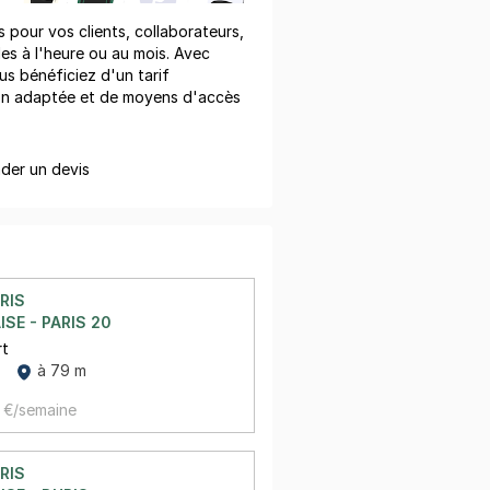
pour vos clients, collaborateurs,
les à l'heure ou au mois. Avec
us bénéficiez d'un tarif
on adaptée et de moyens d'accès
er un devis
RIS
ISE - PARIS 20
rt
à 79 m
 €/semaine
RIS