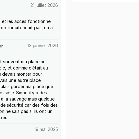
21 juillet 2026
x et les acces fonctionne
e ne foncitonnait pas, ca a
13 janvier 2026
an
it souvent ma place au
le, et comme c’était au
je devais monter pour
avais une autre place
voulais garder ma place que
ossible. Sinon il y a des
e à la sauvage mais quelque
s de sécurité car des fois des
n ne sais pas si ils ont un
rer.
19 mai 2025
n