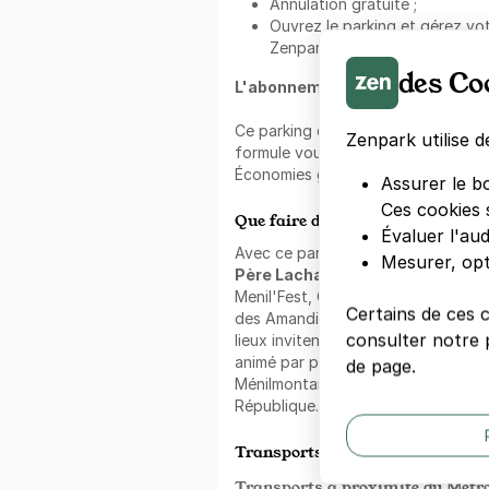
Annulation gratuite ;
Ouvrez le parking et gérez votr
Zenpark.
des Co
L'abonnement au mois Zenpark 
Ce parking est disponible à l'
abon
Zenpark utilise d
formule vous permet de louer votre
Économies garanties, sans le stress
Assurer le b
Ces cookies 
Que faire dans les alentours ?
Évaluer l'au
Avec ce parking Zenpark, profitez 
Mesurer, opt
Père Lachaise
. Dans le quartier,
Menil'Fest, Collège d'enseignement
Certains de ces 
des Amandiers. Que vous soyez se
consulter notre p
lieux invitent à la détente et à la co
animé par plusieurs axes dynamiqu
de page.
Ménilmontant, boulevard de Bellevil
République.
Transports en commun à proxim
Transports à proximité du Métro