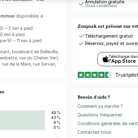
Annulation gratuite
(Sous conditions)
commun
disponibles à
Zenpark est présent sur v
3) – 2 min à pied
0 min à pied
Téléchargement gratuit
gne 9) – 11 min à pied
Réservez, payez et ouvr
tant, boulevard de Belleville,
Télécharger dan
ambetta, rue du Chemin Vert,
l'App Store
 rue de la Mare, rue Servan,
Trustpilo
es
Besoin d'aide ?
Comment ça marche ?
49 %
Questions fréquentes
43 %
8 %
Conditions générales de vent
0 %
Contactez-nous