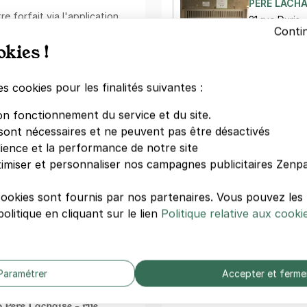
PÈRE LACHA
e forfait via l'application
21 rue Duris
Conti
75020 Paris
okies !
:
3,50 €/heure
nement au mois
. Cette
es cookies pour les finalités suivantes :
 place sur le long terme.
PARKING PA
 de tourner en rond.
PÈRE LACH
on fonctionnement du service et du site.
90 boulevar
sont nécessaires et ne peuvent pas être désactivés
75020 Paris
dience et la performance de notre site
d'un accès facile à côté de
imiser et personnaliser nos campagnes publicitaires Zenpa
3,50 €/heure
 vous trouverez également
 général Voltaire et Square
cookies sont fournis par nos partenaires. Vous pouvez le
ul(e) ou accompagné(e), ces
V
olitique en cliquant sur le lien
Politique relative aux cooki
nvivialité. Ce quartier est
es, dont Boulevard de
le et avenue de la
Votre paiement en toute co
Paramétrer
Accepter et ferme
Paiement sécurisé
ité du parking
Sans frais de réservation
 Père Lachaise - rue