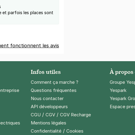
s
e et parfois les places sont
nt fonctionnent les avis
Infos utiles
À propos
Comment ça marche ?
Groupe Yes
entreprise
Questions fréquentes
Yespark
Nous contacter
Yespark Gro
API développeurs
Espace pre
/
/
CGU
CGV
CGV Recharge
lectriques
Mentions légales
/
Confidentialité
Cookies