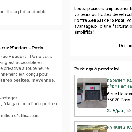
Louez plusieurs emplacements 
rt. Il s'agit d'un double
visiteurs ou flottes de véhicu
l'offre
Zenpark Pro Pool
, vo
avantageux, d'une facturati
simplifiés !
Demand
- rue Houdart - Paris
 rue Houdart - Paris
vous
king est accessible en
 privative à toute heure,
Parkings à proximité
ionnement est conçu pour
itures petites, moyennes,
PARKING PA
PÈRE LACHA
6 rue Houda
vantages :
75020 Paris
e, à la gare ou à l'aéroport en
25 €/jour
,
89
llion d'utilisateurs
PARKING PA