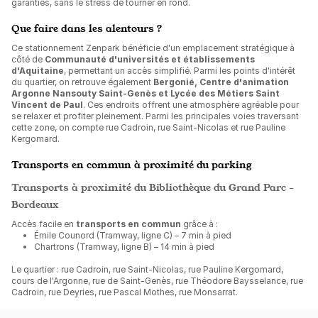
garanties, sans le stress de tourner en rond.
Que faire dans les alentours ?
Ce stationnement Zenpark bénéficie d'un emplacement stratégique à
côté de
Communauté d'universités et établissements
d'Aquitaine
, permettant un accès simplifié. Parmi les points d'intérêt
du quartier, on retrouve également
Bergonié, Centre d'animation
Argonne Nansouty Saint-Genès et Lycée des Métiers Saint
Vincent de Paul
. Ces endroits offrent une atmosphère agréable pour
se relaxer et profiter pleinement. Parmi les principales voies traversant
cette zone, on compte rue Cadroin, rue Saint-Nicolas et rue Pauline
Kergomard.
Transports en commun à proximité du parking
Transports à proximité du Bibliothèque du Grand Parc -
Bordeaux
Accès facile en
transports en commun
grâce à :
Émile Counord (Tramway, ligne C) – 7 min à pied
Chartrons (Tramway, ligne B) – 14 min à pied
Le quartier : rue Cadroin, rue Saint-Nicolas, rue Pauline Kergomard,
cours de l'Argonne, rue de Saint-Genès, rue Théodore Baysselance, rue
Cadroin, rue Deyries, rue Pascal Mothes, rue Monsarrat.