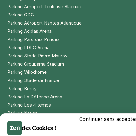
Parking Aéroport Toulouse Blagnac
Parking CDG
Parking Aéroport Nantes Atlantique
Parking Adidas Arena
Parking Parc des Princes
Parking LDLC Arena
Parking Stade Pierre Mauroy
Parking Groupama Stadium
Parking Vélodrome
Parking Stade de France
Parking Bercy
Parking La Défense Arena
Parking Les 4 temps
Parking Nation
Continuer sans accepte
Parking Porte de Versailles
des Cookies !
Parking Lille Grand Palais