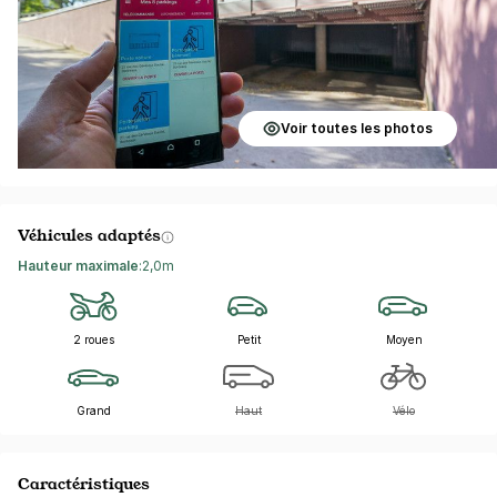
Voir toutes les photos
Véhicules adaptés
Hauteur maximale
:
2,0m
2 roues
Petit
Moyen
Grand
Haut
Vélo
Caractéristiques