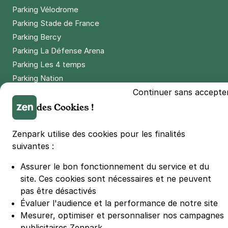
Parking Vélodrome
Parking Stade de France
Parking Bercy
Parking La Défense Arena
Parking Les 4 temps
Parking Nation
Parking Porte de Versailles
Continuer sans accepte
Parking Lille Grand Palais
des Cookies !
Parking Euralille
Parking Casino Barrière Lille
Zenpark utilise des cookies pour les finalités
suivantes :
Assurer le bon fonctionnement du service et du
🌍 Passer de 130 à 110 km/h sur autoroute réduit votre
consommation de 20%
site.
Ces cookies sont nécessaires et ne peuvent
#SeDéplacerMoinsPolluer
pas être désactivés
© Zenpark 2012 - 2026 - Tous droits réservés - Fabriqué avec soin à
Évaluer l'audience et la performance de notre site
Rennes et Paris
Mesurer, optimiser et personnaliser nos campagnes
publicitaires Zenpark.