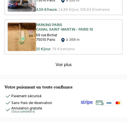
75010 Paris
à 320 m
4,59 €/heure
,
24,86 €/jour,
108,64 €/semaine
PARKING PARIS
CANAL SAINT-MARTIN - PARIS 10
59 rue Bichat
75010 Paris
à 368 m
25 €/jour
,
78 €/semaine
Voir plus
Votre paiement en toute confiance
Paiement sécurisé
Sans frais de réservation
Annulation gratuite
(Sous conditions)