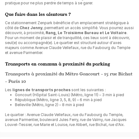
pratique pour ne plus perdre de temps à se garer.
Que faire dans les alentours ?
Ce stationnement Zenpark bénéficie d'un emplacement stratégique à
côté de
Chez Jenny
, permettant un accès simplifié. Vous pourrez aussi
découvrir, à proximité,
Rang, Le Troisième Bureau et Le Voltaire
.
Pour un moment de plaisir et de tranquillité, ces lieux sont à découvrir,
seul(e) ou accompagné(e). Le quartier est structuré autour d'axes
majeurs comme Avenue Claude Vellefaux, rue du Faubourg du Temple
et avenue Parmentier.
Transports en commun à proximité du parking
Transports à proximité du Métro Goncourt - 15 rue Bichat
- Paris 10
Les
lignes de transports proches
sont les suivantes :
Goncourt (Hôpital Saint-Louis) (Métro, ligne 11) – 3 min à pied
République (Métro, ligne 3, 5, 8, 9) – 6 min à pied
Belleville (Métro, ligne 2) – 8 min à pied
Le quartier : Avenue Claude Vellefaux, rue du Faubourg du Temple,
avenue Parmentier, boulevard Jules Ferry, rue de Valmy, rue Jacques
Louvel-Tessier, rue Marie et Louise, rue Alibert, rue Bichat, rue d'Aix.