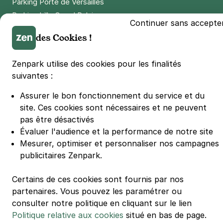
Parking Porte de Versailles
Parking Lille Grand Palais
Continuer sans accepte
Parking Euralille
des Cookies !
Parking Casino Barrière Lille
Zenpark utilise des cookies pour les finalités
🌍 Passer de 130 à 110 km/h sur autoroute réduit votre
suivantes :
consommation de 20%
#SeDéplacerMoinsPolluer
Assurer le bon fonctionnement du service et du
© Zenpark 2012 - 2026 - Tous droits réservés - Fabriqué avec soin à
site.
Ces cookies sont nécessaires et ne peuvent
Rennes et Paris
pas être désactivés
Évaluer l'audience et la performance de notre site
Mesurer, optimiser et personnaliser nos campagnes
publicitaires Zenpark.
Certains de ces cookies sont fournis par nos
partenaires. Vous pouvez les paramétrer ou
consulter notre politique en cliquant sur le lien
Politique relative aux cookies
situé en bas de page.