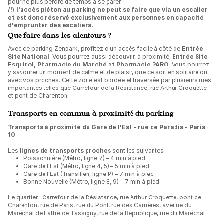
pour ne plus perdre de temps à se garer.
/!\ l'accès piéton au parking ne peut se faire que via un escalier
et est donc réservé exclusivement aux personnes en capacité
d'emprunter des escaliers.
Que faire dans les alentours ?
Avec ce parking Zenpark, profitez d'un accès facile à côté de
Entrée
Site National
. Vous pourrez aussi découvrir, à proximité,
Entrée Site
Esquirol, Pharmacie du Marché et Pharmacie PARO
. Vous pourrez
y savourer un moment de calme et de plaisir, que ce soit en solitaire ou
avec vos proches. Cette zone est bordée et traversée par plusieurs rues
importantes telles que Carrefour de la Résistance, rue Arthur Croquette
et pont de Charenton.
Transports en commun à proximité du parking
Transports à proximité du Gare de l'Est - rue de Paradis - Paris
10
Les
lignes de transports proches
sont les suivantes :
Poissonnière (Métro, ligne 7) – 4 min à pied
Gare de l'Est (Métro, ligne 4, 5) – 5 min à pied
Gare de l'Est (Transilien, ligne P) – 7 min à pied
Bonne Nouvelle (Métro, ligne 8, 9) – 7 min à pied
Le quartier : Carrefour de la Résistance, rue Arthur Croquette, pont de
Charenton, rue de Paris, rue du Pont, rue des Carrières, avenue du
Maréchal de Lattre de Tassigny, rue de la République, rue du Maréchal