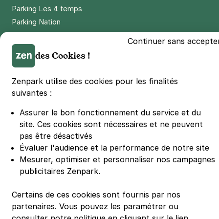
Parking Les 4 temps
Parking Nation
Parking Porte de Versailles
Continuer sans accepte
Parking Lille Grand Palais
des Cookies !
Parking Euralille
Parking Casino Barrière Lille
Zenpark utilise des cookies pour les finalités
suivantes :
🌍 Passer de 130 à 110 km/h sur autoroute réduit votre
Assurer le bon fonctionnement du service et du
consommation de 20%
#SeDéplacerMoinsPolluer
site.
Ces cookies sont nécessaires et ne peuvent
pas être désactivés
© Zenpark 2012 - 2026 - Tous droits réservés - Fabriqué avec soin à
Rennes et Paris
Évaluer l'audience et la performance de notre site
Mesurer, optimiser et personnaliser nos campagnes
publicitaires Zenpark.
Certains de ces cookies sont fournis par nos
partenaires. Vous pouvez les paramétrer ou
consulter notre politique en cliquant sur le lien