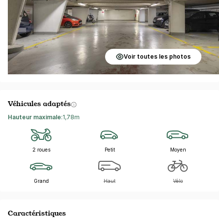
Voir toutes les photos
Véhicules adaptés
Hauteur maximale
:
1,78m
2 roues
Petit
Moyen
Grand
Haut
Vélo
Caractéristiques