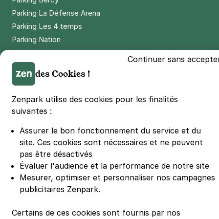
Parking La Défense Arena
Parking Les 4 temps
Parking Nation
Parking Porte de Versailles
Continuer sans accepte
Parking Lille Grand Palais
des Cookies !
Parking Euralille
Parking Casino Barrière Lille
Zenpark utilise des cookies pour les finalités
suivantes :
🌍 Passer de 130 à 110 km/h sur autoroute réduit votre
Assurer le bon fonctionnement du service et du
consommation de 20%
#SeDéplacerMoinsPolluer
site.
Ces cookies sont nécessaires et ne peuvent
pas être désactivés
© Zenpark 2012 - 2026 - Tous droits réservés - Fabriqué avec soin à
Rennes et Paris
Évaluer l'audience et la performance de notre site
Mesurer, optimiser et personnaliser nos campagnes
publicitaires Zenpark.
Certains de ces cookies sont fournis par nos