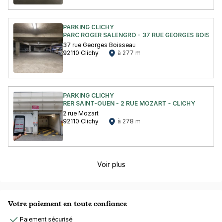
PARKING CLICHY
PARC ROGER SALENGRO - 37 RUE GEORGES BOISSEA
37 rue Georges Boisseau
92110 Clichy
à 277 m
PARKING CLICHY
RER SAINT-OUEN - 2 RUE MOZART - CLICHY
2 rue Mozart
92110 Clichy
à 278 m
Voir plus
Votre paiement en toute confiance
Paiement sécurisé