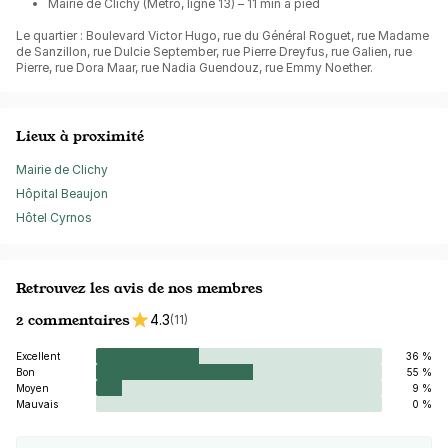
Mairie de Clichy (Métro, ligne 13) – 11 min à pied
Le quartier : Boulevard Victor Hugo, rue du Général Roguet, rue Madame
de Sanzillon, rue Dulcie September, rue Pierre Dreyfus, rue Galien, rue
Pierre, rue Dora Maar, rue Nadia Guendouz, rue Emmy Noether.
Lieux à proximité
Mairie de Clichy
Hôpital Beaujon
Hôtel Cyrnos
Retrouvez les avis de nos membres
2 commentaires
4.3
(11)
Excellent
36 %
Bon
55 %
Moyen
9 %
Mauvais
0 %