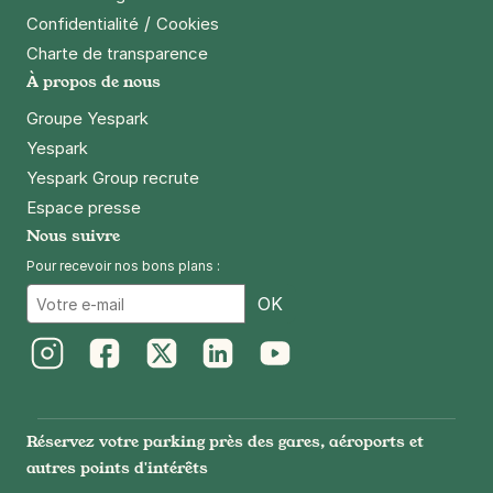
/
Confidentialité
Cookies
Charte de transparence
Strasbourg - Musée d'Art Moderne -
À propos de nous
La Laiterie
Groupe Yespark
10 rue de Marlenheim
67000
Strasbourg
Yespark
4,5
(28 avis)
Yespark Group recrute
2 €
/heure
,
16 €/jour,
78 €/semaine
(tarifs dégressifs)
Espace presse
Nous suivre
Réserver
Pour recevoir nos bons plans :
+ Abonnements disponibles
Email
OK
Strasbourg - Gymnase de la Rotonde
- Saint-Florent
Instagram
Facebook
Twitter
LinkedIn
Youtube
18-20 rue Jacob Mayer
67200
Strasbourg
Réservez votre parking près des gares, aéroports et
4,4
(32 avis)
autres points d'intérêts
Réserver