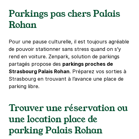
67000
Strasbourg
Parkings pas chers Palais
4,1
(137 avis)
20 €
/jour
,
86 €/semaine
(tarifs dégressifs)
Rohan
Réserver
+ Abonnements disponibles
Pour une pause culturelle, il est toujours agréable
de pouvoir stationner sans stress quand on s’y
rend en voiture. Zenpark, solution de parkings
Strasbourg - Parlement Européen -
partagés propose des
parkings proches de
Kléber
Strasbourg Palais Rohan
. Préparez vos sorties à
5 rue du Général Ducrot
Strasbourg en trouvant à l’avance une place de
67000
Strasbourg
parking libre.
4,7
(266 avis)
2 €
/heure
,
16 €/jour,
78 €/semaine
(tarifs dégressifs)
Trouver une réservation ou
Réserver
une location place de
+ Abonnements disponibles
parking Palais Rohan
Strasbourg - Esplanade - Studéa