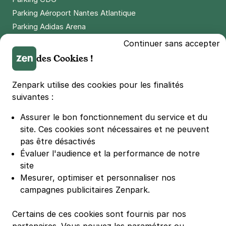
Parking Aéroport Nantes Atlantique
Parking Adidas Arena
Parking Parc des Princes
Continuer sans accepter
Parking LDLC Arena
des Cookies !
Parking Stade Pierre Mauroy
Parking Groupama Stadium
Zenpark utilise des cookies pour les finalités
Parking Vélodrome
suivantes :
Parking Stade de France
Assurer le bon fonctionnement du service et du
Parking Bercy
site.
Ces cookies sont nécessaires et ne peuvent
Parking La Défense Arena
pas être désactivés
Parking Les 4 temps
Évaluer l'audience et la performance de notre
Parking Nation
site
Parking Porte de Versailles
Mesurer, optimiser et personnaliser nos
campagnes publicitaires Zenpark.
Parking Lille Grand Palais
Parking Euralille
Certains de ces cookies sont fournis par nos
Parking Casino Barrière Lille