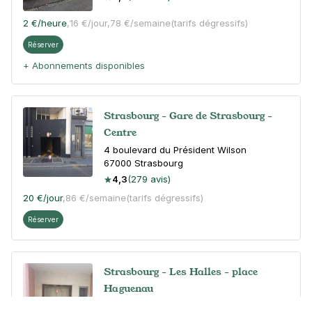
2 €
/heure
,
16 €/jour,
78 €/semaine
(tarifs dégressifs)
Réserver
+ Abonnements disponibles
Strasbourg - Gare de Strasbourg -
Centre
4 boulevard du Président Wilson
67000
Strasbourg
4,3
(279 avis)
20 €
/jour
,
86 €/semaine
(tarifs dégressifs)
Réserver
Strasbourg - Les Halles - place
Haguenau
18 rue des Magasins