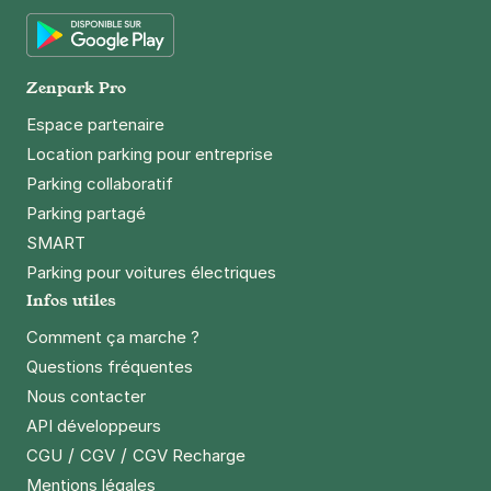
App Store
Strasbourg - Musée d'Art Moderne -
Marlenheim
Google Play
10 rue de Marlenheim
Zenpark Pro
67000
Strasbourg
Espace partenaire
4,5
(274 avis)
Location parking pour entreprise
2 €
/heure
,
16 €/jour,
78 €/semaine
(tarifs dégressifs)
Parking collaboratif
Réserver
Parking partagé
+ Abonnements disponibles
SMART
Parking pour voitures électriques
Infos utiles
Strasbourg - Neudorf Sud - Benfeld
8 rue de Benfeld
Comment ça marche ?
67100
Strasbourg
Questions fréquentes
4,3
(30 avis)
Nous contacter
1 €
/heure
,
10 €/jour,
52 €/semaine
(tarifs dégressifs)
API développeurs
Réserver
/
/
CGU
CGV
CGV Recharge
+ Abonnements disponibles
Mentions légales