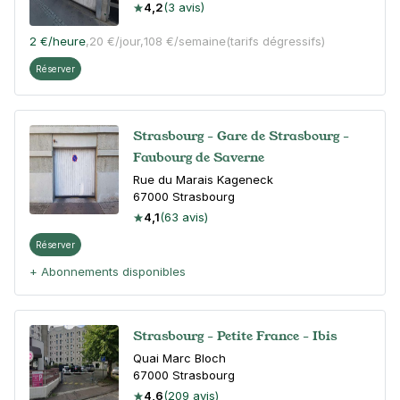
4,2
(3 avis)
2 €
/heure
,
20 €/jour,
108 €/semaine
(tarifs dégressifs)
Réserver
Strasbourg - Gare de Strasbourg -
Faubourg de Saverne
Rue du Marais Kageneck
67000
Strasbourg
4,1
(63 avis)
Réserver
+ Abonnements disponibles
Strasbourg - Petite France - Ibis
Quai Marc Bloch
67000
Strasbourg
4,6
(209 avis)