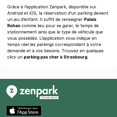
23 rue de Londres
Grâce à l’application Zenpark, disponible sur
67000
Strasbourg
Android et iOS, la réservation d’un parking devient
4,6
(277 avis)
un jeu d’enfant. Il suffit de renseigner
Palais
Rohan
comme lieu pour se garer, le temps de
1 €
/heure
,
10 €/jour,
52 €/semaine
(tarifs dégressifs)
stationnement ainsi que le type de véhicule que
Réserver
vous possédez. L’application vous indique en
+ Abonnements disponibles
temps réel les parkings correspondant à votre
demande et à vos besoins. Trouvez en quelques
clics un
parking pas cher à Strasbourg
.
Strasbourg - Neudorf Sud - Bâle
14 rue de Kembs
67000
Strasbourg
4,2
(65 avis)
1 €
/heure
,
10 €/jour,
52 €/semaine
(tarifs dégressifs)
Réserver
+ Abonnements disponibles