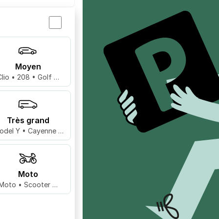
Moyen
Clio • 208 • Golf …
Très grand
odel Y • Cayenne •
X5 …
Moto
Moto • Scooter …