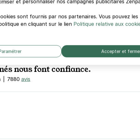
imiser et personnaliser nos campagnes publicitaires Zenpa
cole, nos parkings sont en
cookies sont fournis par nos partenaires. Vous pouvez le
ins cher que la voirie
olitique en cliquant sur le lien
Politique relative aux cooki
Paramétrer
Accepter et ferme
nés nous font confiance.
n
|
7880
avis