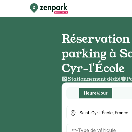
Réservation
parking à S
Cyr-l'École
Stationnement dédié
Pa
Heure/Jour
Où cherchez-vous un parkin
Type de véhicule