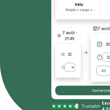
Vélo
Simple • cargo •
biplace …
7 août
7 août ·
21:45
4h
Recherche
Exce
Trustpilot
4,3