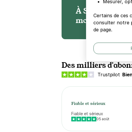
Mesurer, opt
À Saint-Cyr-l'É
Certains de ces 
moyenne 60% mo
consulter notre p
de page.
Des milliers d'abon
Trustpilot
Bie
Fiable et sérieux
Fiable et sérieux
05 août