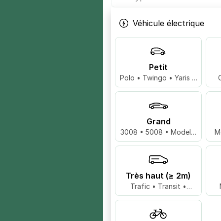
Véhicule électrique
Petit
Polo • Twingo • Yaris …
Grand
3008 • 5008 • Model 3
M
…
Très haut (≥ 2m)
Trafic • Transit •
Master …