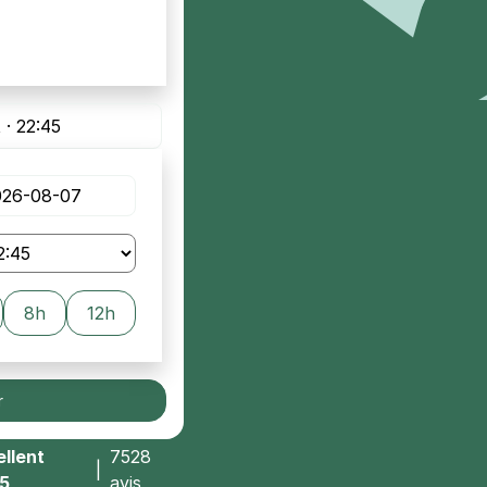
 · 22:45
8h
12h
r
llent
7528
|
/5
avis