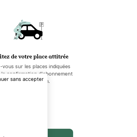
itez de votre place attitrée
-vous sur les places indiquées
e la confirmation d'abonnement
nuer sans accepter
ou de réservation.