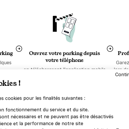
arking
Ouvrez votre parking depuis
Prof
votre téléphone
lques
Garez
en téléchargeant l'application mobile
lors d
Conti
Yespark depuis l'
App Store
ou
okies !
Google Store
es cookies pour les finalités suivantes :
on fonctionnement du service et du site.
sont nécessaires et ne peuvent pas être désactivés
dience et la performance de notre site