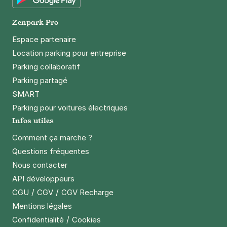
4,5
(18 avis)
Google Play
Réserver
Zenpark Pro
+ Abonnements disponibles
Espace partenaire
Location parking pour entreprise
Parking collaboratif
Rouen - Parc Grammont - boulevard
Parking partagé
de l'Europe
SMART
9 rue Soeur Théophane
76100
Rouen
Parking pour voitures électriques
4,4
(4 avis)
Infos utiles
1,50 €
/heure
,
12 €/jour,
56 €/semaine
(tarifs dégressifs)
Comment ça marche ?
Réserver
Questions fréquentes
+ Abonnements disponibles
Nous contacter
API développeurs
/
/
CGU
CGV
CGV Recharge
Gare de Sotteville - Sotteville lès
Mentions légales
Rouen
/
Confidentialité
Cookies
En face du 2 rue de la gare