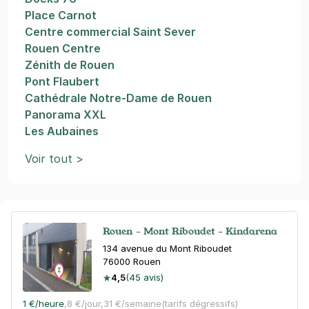
Place Carnot
Centre commercial Saint Sever
Rouen Centre
Zénith de Rouen
Pont Flaubert
Cathédrale Notre-Dame de Rouen
Panorama XXL
Les Aubaines
Voir tout >
Rouen - Mont Riboudet - Kindarena
134 avenue du Mont Riboudet
76000
Rouen
4,5
(45 avis)
1 €
/heure
,
8 €/jour,
31 €/semaine
(tarifs dégressifs)