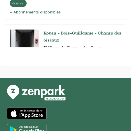
Réserver
+ Abonnements disponibles
Rouen - Bois-Guillaume - Champ des
oiseaux
1036 rue du Champs des Oiseaux
76230
Bois-Guillaume
4,7
(54 avis)
0,50 €
/heure
,
4,50 €/jour,
19 €/semaine
(tarifs dégressifs)
Réserver
+ Abonnements disponibles
Trianon - Jardin des Plantes - Léon
Blum - Sotteville lès Rouen
17 rue du commerce
App Store
76300
Sotteville-lès-Rouen