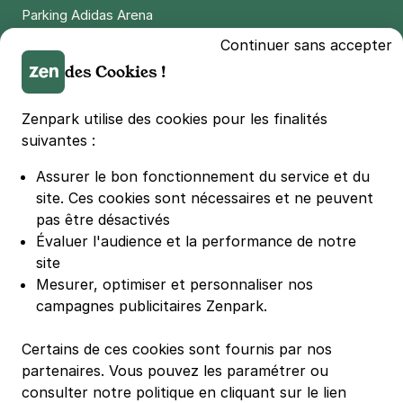
Parking Adidas Arena
Parking Parc des Princes
Continuer sans accepter
Parking LDLC Arena
des Cookies !
Parking Stade Pierre Mauroy
Parking Groupama Stadium
Zenpark utilise des cookies pour les finalités
Parking Vélodrome
suivantes :
Parking Stade de France
Assurer le bon fonctionnement du service et du
Parking Bercy
site.
Ces cookies sont nécessaires et ne peuvent
Parking La Défense Arena
pas être désactivés
Parking Les 4 temps
Évaluer l'audience et la performance de notre
Parking Nation
site
Parking Porte de Versailles
Mesurer, optimiser et personnaliser nos
campagnes publicitaires Zenpark.
Parking Lille Grand Palais
Parking Euralille
Certains de ces cookies sont fournis par nos
Parking Casino Barrière Lille
partenaires. Vous pouvez les paramétrer ou
consulter notre politique en cliquant sur le lien