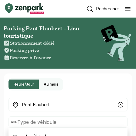
Rechercher
Parking Pont Flaubert - Lieu
touristique
Stationnement dédié
Parking privé
Réservez à l'avance
Heure/Jour
Au mois
Où cherchez-vous un parking ?
Type de véhicule