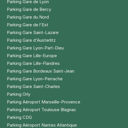
Parking Gare de Lyon
rue Eugène Blouin
95420
Magny-en-Vexin
Parking Gare de Bercy
5,0
(1 avis)
Parking Gare du Nord
Parking Gare de l'Est
12 €
/jour
,
48 €/semaine
(tarifs dégressifs)
Parking Gare Saint-Lazare
Réserver
Parking Gare d'Austerlitz
+ Abonnements disponibles
Parking Gare Lyon-Part-Dieu
Parking Gare Lille-Europe
15 rue Hans et Sophie Scholl, 95420
Parking Gare Lille-Flandres
Magny-en-Vexin - Wy dit Joli Village
Parking Gare Bordeaux Saint-Jean
15 rue Hans et Sophie Scholl
Parking Gare Lyon-Perrache
95420
Wy-dit-Joli-Village
Parking Gare Saint-Charles
4,7
(3 avis)
Parking Orly
Réserver
Parking Aéroport Marseille-Provence
+ Abonnements disponibles
Parking Aéroport Toulouse Blagnac
Parking CDG
Parking Aéroport Nantes Atlantique