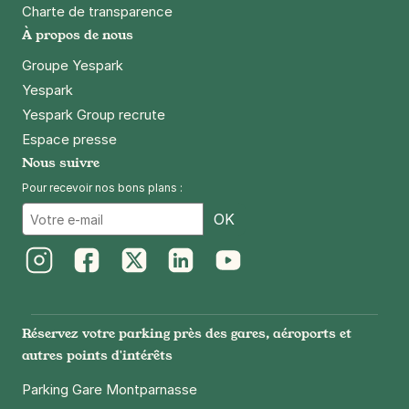
76300
Sotteville-lès-Rouen
Charte de transparence
4,6
(42 avis)
À propos de nous
12 €
/jour
,
56 €/semaine
(tarifs dégressifs)
Groupe Yespark
Réserver
Yespark
+ Abonnements disponibles
Yespark Group recrute
Espace presse
Nous suivre
Dieppe - Gare de Dieppe - Mairie
Pour recevoir nos bons plans :
5 place Louis Vitet
Email
76200
Dieppe
OK
4,1
(140 avis)
1,50 €
/heure
,
10 €/jour,
29 €/semaine
(tarifs dégressifs)
Instagram
Facebook
Twitter
LinkedIn
Youtube
Réserver
+ Abonnements disponibles
Réservez votre parking près des gares, aéroports et
autres points d'intérêts
Parking Gare Montparnasse
Rue eugène blouin - Magny en Vexin