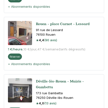
+ Abonnements disponibles
Rouen - place Carnot - Lessard
91 rue de Lessard
76100
Rouen
4,4
(90 avis)
1 €
/heure
,
10 €/jour,
47 €/semaine
(tarifs dégressifs)
Réserver
+ Abonnements disponibles
Déville-lès-Rouen - Mairie -
Gambetta
173 rue Gambetta
76250
Déville-lès-Rouen
4,0
(13 avis)