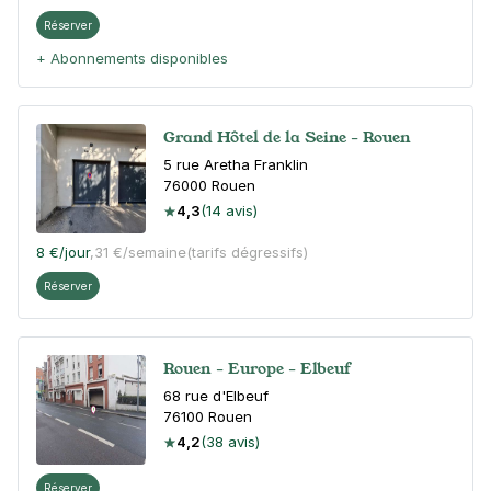
Réserver
+ Abonnements disponibles
Grand Hôtel de la Seine - Rouen
5 rue Aretha Franklin
76000
Rouen
4,3
(14 avis)
8 €
/jour
,
31 €/semaine
(tarifs dégressifs)
Réserver
Rouen - Europe - Elbeuf
68 rue d'Elbeuf
76100
Rouen
4,2
(38 avis)
Réserver