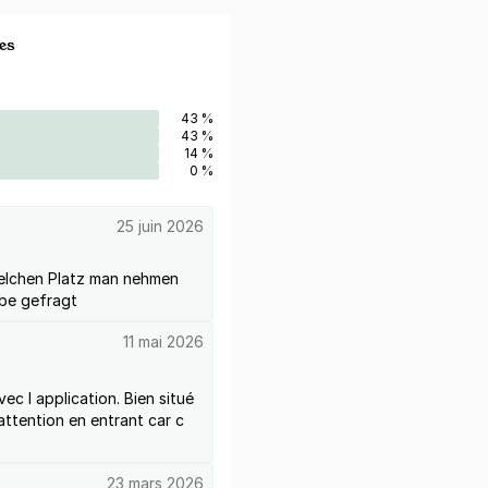
es
43 %
43 %
14 %
0 %
25 juin 2026
welchen Platz man nehmen
abe gefragt
11 mai 2026
vec l application. Bien situé
 attention en entrant car c
23 mars 2026