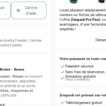
 ce
Centre
Louez plusieurs emplacements 
d'aide
visiteurs ou flottes de véhicu
l'offre
Zenpark Pro Pool
, vo
avantageux, d'une facturati
simplifiés !
Demand
ue Aretha Franklin. L'entrée
retha Franklin.
Votre paiement en toute co
Paiement sécurisé
 Boulet - Rouen
Sans frais de réservation
Boulet - Rouen
se trouve 5
Annulation gratuite
(Sous conditions)
ationnement, disponible
ce attitrée et un accès
etites, moyennes et
Zenpark est présent sur v
difficulté.
Téléchargement gratuit
ark
: