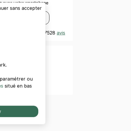
ez avec votre smartphone
nuer sans accepter
s
Disponible sur
Google Play
t
Excellent 4,3/5
|
7528
avis
rk.
s paramétrer ou
e
es
situé en bas
r