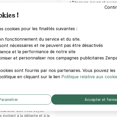
Réservez, payez et ouvr
centres-villes, gares et
Conti
ique ;
okies !
Télécharger dan
llion d'utilisateurs
l'App Store
rvation ;
es cookies pour les finalités suivantes :
Trustpilo
ible ;
a l'application mobile.
on fonctionnement du service et du site.
rk :
sont nécessaires et ne peuvent pas être désactivés
Besoin d'aide ?
dience et la performance de notre site
ez à votre stationnement
Comment ça marche ?
imiser et personnaliser nos campagnes publicitaires Zenpa
 adieu aux galères de
Questions fréquentes
 de fluidité : tout se fait
cookies sont fournis par nos partenaires. Vous pouvez le
Conditions générales de vent
olitique en cliquant sur le lien
Politique relative aux cooki
Contactez-nous
'enseignement
e Miséricorde
, ce parking
Paramétrer
Accepter et ferme
et rapide. Aux alentours, ne
é Pasteur, Résidence
-marché
. Que vous soyez
 invitent à la détente et à la