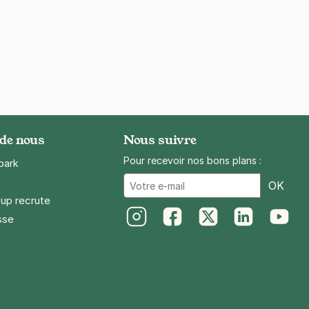
 de nous
Nous suivre
Pour recevoir nos bons plans :
park
Ema
OK
up recrute
sse
Instagram
Facebook
Twitter
LinkedIn
Youtube