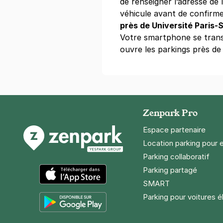
de renseigner l’adresse de l
véhicule avant de confirme
près de Université Paris
Métro Etienn
Votre smartphone se tran
12 rue de Tur
ouvre les parkings près de
75001
Paris
4,1
(78 avis)
4 €
/heure
,
36 €/jour,
100 €/sema
Réserver
Zenpark Pro
+ Abonnements disponibles
Espace partenaire
Location parking pour 
Parking collaboratif
Parking partagé
SMART
App Store
Parking pour voitures é
Google Play