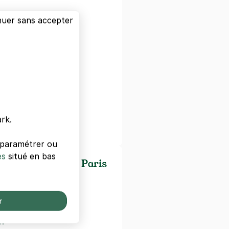
nuer sans accepter
hâtelet
e Paris
ne
rk.
s paramétrer ou
es
situé en bas
es/universités de Paris
r
n