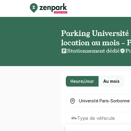
Parking Université
location au mois - 
Stationnement dédié
Pa
Heure/Jour
Au mois
Où cherchez-vous un parkin
Type de véhicule