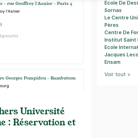
Ecole De Dess
le - rue Geoffroy l'Asnier - Paris 4
Sornas
oy l'Asnier
Le Centre Uni
s)
Pères
Centre De Fo
dégressifs)
Institut Saint
Ecole Interna
Jacques Lec
Ensam
Voir tout >
tre Georges Pompidou - Rambuteau
bourg
)
hers Université
ine
(tarifs dégressifs)
 : Réservation et