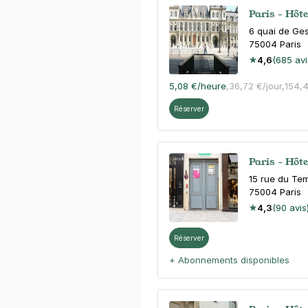
Paris - Hôt
6 quai de Ge
75004
Paris
4,6
(685 avi
5,08 €
/heure
,
36,72 €/jour,
154,
Réserver
Paris - Hôte
15 rue du Te
75004
Paris
4,3
(90 avis
Réserver
+ Abonnements disponibles