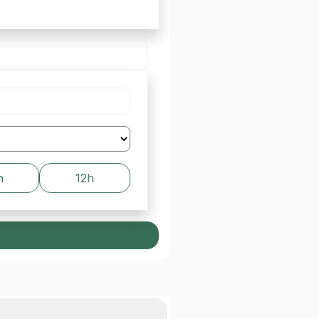
h
12h