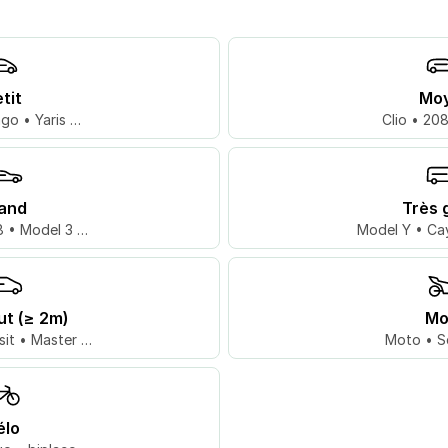
tit
Mo
go • Yaris …
Clio • 20
and
Très 
 • Model 3 …
Model Y • Ca
ut (≥ 2m)
Mo
sit • Master …
Moto • S
élo