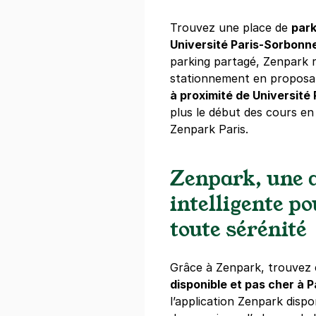
Trouvez une place de
park
Paris - Les
Université Paris-Sorbonn
22 rue des Ha
parking partagé, Zenpark 
75001
Paris
stationnement en propos
4,5
(511 avis
à proximité de Université
5,60 €
/heure
,
38,08 €/jour,
169,1
plus le début des cours e
Zenpark Paris.
Réserver
Zenpark, une a
Paris - Châ
intelligente p
12 rue de Tur
75001
Paris
toute sérénité
4,5
(468 avi
4 €
/heure
,
36 €/jour,
100 €/sema
Grâce à Zenpark, trouvez 
disponible et pas cher à P
Réserver
l’application Zenpark dispon
+ Abonnements disponibles