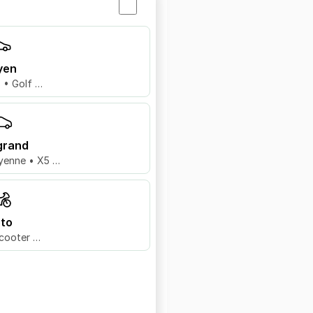
yen
8 • Golf …
grand
yenne • X5 …
to
cooter …