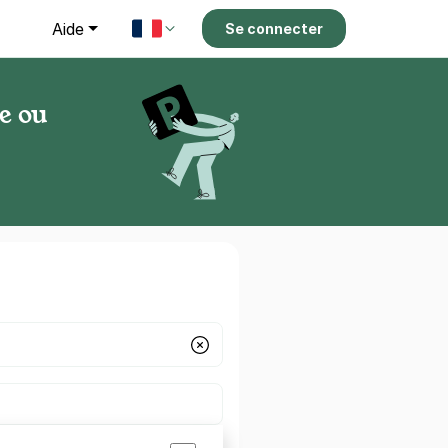
g
Aide
Se connecter
e ou