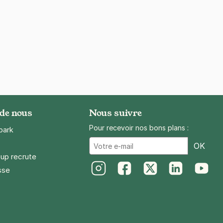
 de nous
Nous suivre
Pour recevoir nos bons plans :
park
Ema
OK
up recrute
sse
Instagram
Facebook
Twitter
LinkedIn
Youtube