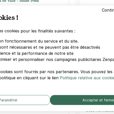
l de Ville - Saint-Paul
ssy
Rennes
Conti
Rome
okies !
s)
Châtelet
Le A
emaine
(tarifs dégressifs)
es cookies pour les finalités suivantes :
Saint-Paul
Théâtre du C
on fonctionnement du service et du site.
Notre Dame d
sont nécessaires et ne peuvent pas être désactivés
La Samaritai
dience et la performance de notre site
le - Paris 4
Rambuteau
imiser et personnaliser nos campagnes publicitaires Zenpa
 Moussy
Pont-Marie
cookies sont fournis par nos partenaires. Vous pouvez le
)
olitique en cliquant sur le lien
Politique relative aux cooki
Autres écol
dégressifs)
Ufr Staps
Gobelins
Paramétrer
Accepter et ferme
Ifocop
Ines Formatio