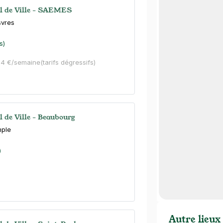
el de Ville - SAEMES
svres
s)
44 €/semaine
(tarifs dégressifs)
l de Ville - Beaubourg
mple
)
Autre lieux 