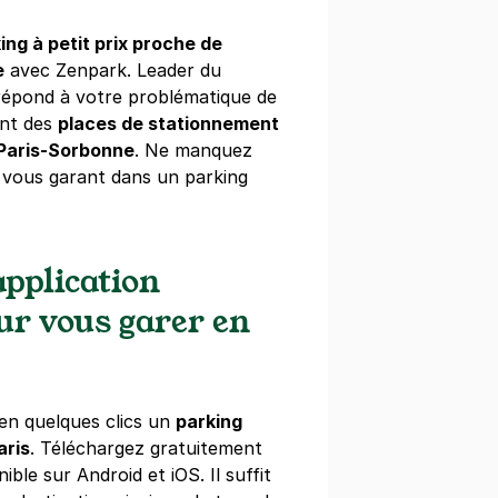
ing à petit prix proche de
 Halles Saint-Eustache - SAEMES
e
avec Zenpark. Leader du
lles
répond à votre problématique de
ant des
places de stationnement
)
 Paris-Sorbonne
. Ne manquez
2 €/semaine
(tarifs dégressifs)
n vous garant dans un parking
pplication
telet - Forum des Halles
our vous garer en
bigo
s)
ine
(tarifs dégressifs)
en quelques clics un
parking
aris
. Téléchargez gratuitement
ible sur Android et iOS. Il suffit