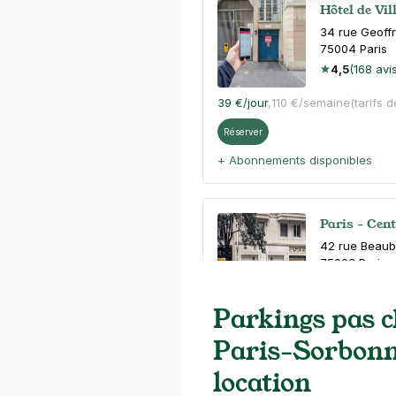
Hôtel de Vil
34 rue Geoffr
75004
Paris
4,5
(168 avi
39 €
/jour
,
110 €/semaine
(tarifs 
Réserver
+ Abonnements disponibles
Paris - Cen
42 rue Beau
75003
Paris
4,6
(211 avis
Parkings pas c
4 €
/heure
,
36 €/jour,
100 €/sema
Paris-Sorbonne
Réserver
location
+ Abonnements disponibles