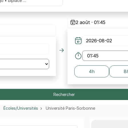
go • biplace …
2 août · 01:45
4h
8
Rechercher
Écoles/Universités
Université Paris-Sorbonne