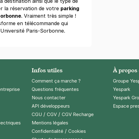
a destination ainsi que le type de
r la réservation de votre
parking
-Sorbonne
. Vraiment très simple !
e Marcel - rue de Turbigo - Paris 1
sforme en télécommande qui
bigo
 Université Paris-Sorbonne.
ine
(tarifs dégressifs)
Infos utiles
À propos
Comment ça marche ?
Groupe Yes
entreprise
Questions fréquentes
Yespark
Nous contacter
Yespark Gro
API développeurs
Espace pre
/
/
CGU
CGV
CGV Recharge
lectriques
Mentions légales
/
Confidentialité
Cookies