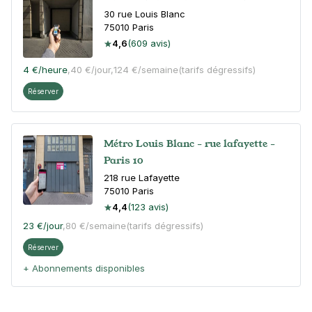
30 rue Louis Blanc
75010
Paris
4,6
(609 avis)
4 €
/heure
,
40 €/jour,
124 €/semaine
(tarifs dégressifs)
Réserver
Métro Louis Blanc - rue lafayette -
Paris 10
218 rue Lafayette
75010
Paris
4,4
(123 avis)
23 €
/jour
,
80 €/semaine
(tarifs dégressifs)
Réserver
+ Abonnements disponibles