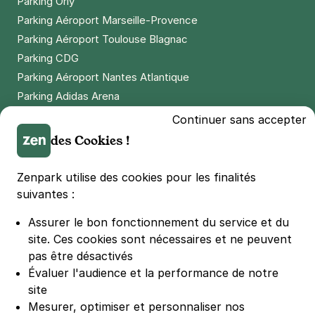
Parking Orly
Parking Aéroport Marseille-Provence
Parking Aéroport Toulouse Blagnac
Parking CDG
Parking Aéroport Nantes Atlantique
Parking Adidas Arena
Parking Parc des Princes
Continuer sans accepter
Parking LDLC Arena
des Cookies !
Parking Stade Pierre Mauroy
Parking Groupama Stadium
Zenpark utilise des cookies pour les finalités
Parking Vélodrome
suivantes :
Parking Stade de France
Assurer le bon fonctionnement du service et du
Parking Bercy
site.
Ces cookies sont nécessaires et ne peuvent
Parking La Défense Arena
pas être désactivés
Parking Les 4 temps
Évaluer l'audience et la performance de notre
Parking Nation
site
Parking Porte de Versailles
Mesurer, optimiser et personnaliser nos