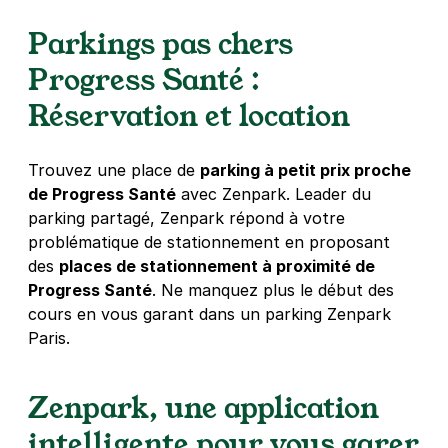
Paris - Colonel Fabien - Jaurès
Parkings pas chers
6 rue de Chaumont
75019
Paris
Progress Santé :
4,3
(309 avis)
Réservation et location
2,50 €
/heure
,
23 €/jour,
80 €/semaine
(tarifs dégressifs)
Réserver
Trouvez une place de
parking à petit prix proche
+ Abonnements disponibles
de Progress Santé
avec Zenpark. Leader du
parking partagé, Zenpark répond à votre
problématique de stationnement en proposant
des
places de stationnement à proximité de
Progress Santé
. Ne manquez plus le début des
cours en vous garant dans un parking Zenpark
Paris.
Zenpark, une application
intelligente pour vous garer