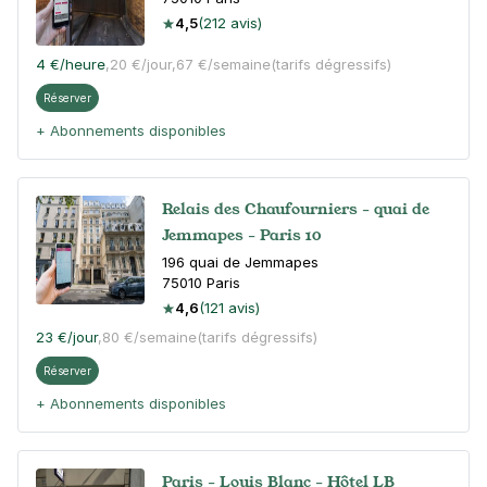
4,5
(212 avis)
4 €
/heure
,
20 €/jour,
67 €/semaine
(tarifs dégressifs)
Réserver
+ Abonnements disponibles
Relais des Chaufourniers - quai de
Jemmapes - Paris 10
196 quai de Jemmapes
75010
Paris
4,6
(121 avis)
23 €
/jour
,
80 €/semaine
(tarifs dégressifs)
Réserver
+ Abonnements disponibles
Paris - Louis Blanc - Hôtel LB