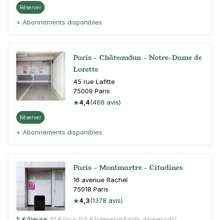
Réserver
+ Abonnements disponibles
Paris - Châteaudun - Notre-Dame de
Lorette
45 rue Lafitte
75009
Paris
4,4
(468 avis)
Réserver
+ Abonnements disponibles
Paris - Montmartre - Citadines
16 avenue Rachel
75018
Paris
4,3
(1378 avis)
5 €
/heure
,
41 €/jour,
114 €/semaine
(tarifs dégressifs)