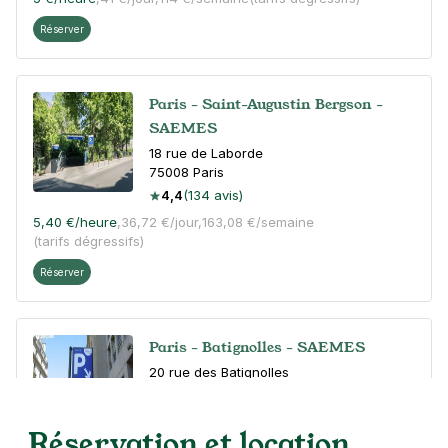
Réserver
Paris - Saint-Augustin Bergson -
SAEMES
18 rue de Laborde
75008
Paris
4,4
(134 avis)
5,40 €
/heure
,
36,72 €/jour,
163,08 €/semaine
(tarifs dégressifs)
Réserver
Paris - Batignolles - SAEMES
20 rue des Batignolles
75017
Paris
4,5
(184 avis)
Réservation et location