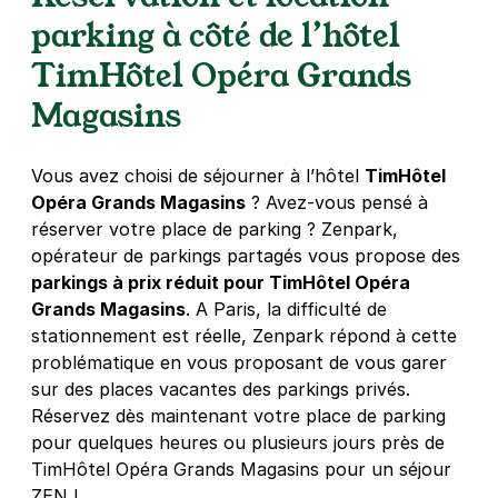
5,26 €
/heure
,
47,38 €/jour,
142,24 €/semaine
parking à côté de l’hôtel
(tarifs dégressifs)
TimHôtel Opéra Grands
Réserver
Magasins
Paris - Gare de l'Est - Poissonnière
10 rue de Bellefond
Vous avez choisi de séjourner à l’hôtel
TimHôtel
75009
Paris
Opéra Grands Magasins
? Avez-vous pensé à
réserver votre place de parking ? Zenpark,
opérateur de parkings partagés vous propose des
Réserver
parkings à prix réduit pour TimHôtel Opéra
+ Abonnements disponibles
Grands Magasins
. A Paris, la difficulté de
stationnement est réelle, Zenpark répond à cette
problématique en vous proposant de vous garer
Paris - place de la Madeleine -
sur des places vacantes des parkings privés.
SAEMES
Réservez dès maintenant votre place de parking
21 place de la Madeleine
pour quelques heures ou plusieurs jours près de
75008
Paris
TimHôtel Opéra Grands Magasins pour un séjour
4,6
(413 avis)
ZEN !