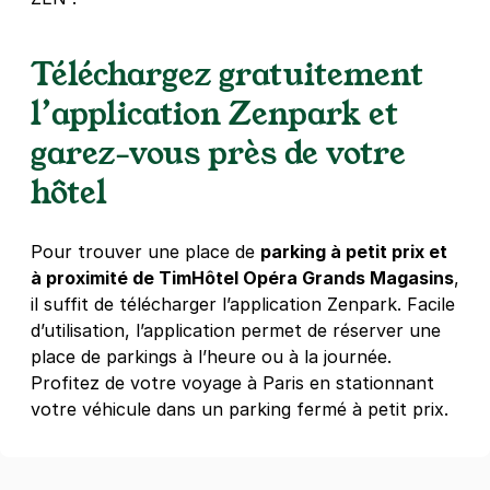
5,60 €
/heure
,
50,40 €/jour,
169,12 €/semaine
(tarifs dégressifs)
Téléchargez gratuitement
Réserver
l’application Zenpark et
garez-vous près de votre
Paris - Grands Boulevards - AB
Parcs
hôtel
41 rue du Sentier
75002
Paris
4,3
(1458 avis)
Pour trouver une place de
parking à petit prix et
à proximité de TimHôtel Opéra Grands Magasins
,
4 €
/heure
,
31 €/jour,
180 €/semaine
(tarifs dégressifs)
il suffit de télécharger l’application Zenpark. Facile
Réserver
d’utilisation, l’application permet de réserver une
+ Abonnements disponibles
place de parkings à l’heure ou à la journée.
Profitez de votre voyage à Paris en stationnant
votre véhicule dans un parking fermé à petit prix.