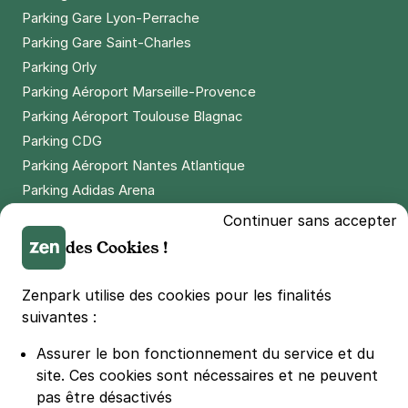
Parking Gare Lyon-Perrache
Parking Gare Saint-Charles
Parking Orly
Parking Aéroport Marseille-Provence
Parking Aéroport Toulouse Blagnac
Parking CDG
Parking Aéroport Nantes Atlantique
Parking Adidas Arena
Parking Parc des Princes
Continuer sans accepter
Parking LDLC Arena
des Cookies !
Parking Stade Pierre Mauroy
Parking Groupama Stadium
Zenpark utilise des cookies pour les finalités
Parking Vélodrome
suivantes :
Parking Stade de France
Assurer le bon fonctionnement du service et du
Parking Bercy
site.
Ces cookies sont nécessaires et ne peuvent
Parking La Défense Arena
pas être désactivés