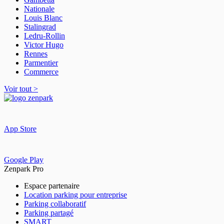
113 rue des Orteaux
Nationale
75020
Paris
Louis Blanc
Stalingrad
Ledru-Rollin
Victor Hugo
Rennes
Parmentier
Commerce
Voir tout >
App Store
Google Play
Zenpark Pro
Espace partenaire
Location parking pour entreprise
Parking collaboratif
Parking partagé
4,4
(42 avis)
SMART
Réserver