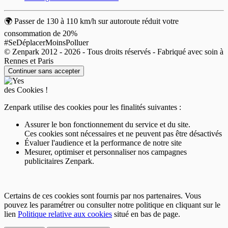
2,50 €
/heure
,
25 €/jour,
70 €/semaine
🌍 Passer de 130 à 110 km/h sur autoroute réduit votre
(tarifs dégressifs)
consommation de 20%
Réserver
#SeDéplacerMoinsPolluer
+ Abonnements disponibles
© Zenpark 2012 - 2026 - Tous droits réservés - Fabriqué avec soin à
24h/7j
Rennes et Paris
109 €/mois
Souscrire un abonnement
Continuer sans accepter
des Cookies !
Zenpark utilise des cookies pour les finalités suivantes :
Assurer le bon fonctionnement du service et du site.
Bagnolet - Porte de Montreuil - Novotel
Ces cookies sont nécessaires et ne peuvent pas être désactivés
300 rue Etienne Marcel
Évaluer l'audience et la performance de notre site
93170
Bagnolet
Mesurer, optimiser et personnaliser nos campagnes
publicitaires Zenpark.
Certains de ces cookies sont fournis par nos partenaires. Vous
pouvez les paramétrer ou consulter notre politique en cliquant sur le
lien
Politique relative aux cookies
situé en bas de page.