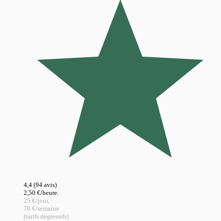
4,4
(94 avis)
2,50 €
/heure
,
25 €/jour,
70 €/semaine
(tarifs dégressifs)