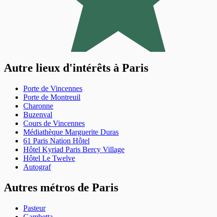
Autre lieux d'intérêts à Paris
Porte de Vincennes
4,3
(155 avis)
Porte de Montreuil
25 €
/jour
,
Charonne
70 €/semaine
(tarifs dégressifs)
Buzenval
Réserver
Cours de Vincennes
+ Abonnements disponibles
Médiathèque Marguerite Duras
24h/7j
61 Paris Nation Hôtel
112 €/mois
Hôtel Kyriad Paris Bercy Village
Souscrire un abonnement
Hôtel Le Twelve
Autograf
Autres métros de Paris
Pasteur
Paris 20 - Porte de Montreuil
Gambetta