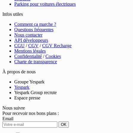
Parking pour voitures électriques
+ Abonnements disponibles
24h/7j
Infos utiles
110 €/mois
Souscrire un abonnement
Comment ça marche ?
Questions fréquentes
Nous contacter
API développeurs
CGU
/
CGV
/
CGV Recharge
Mentions légales
Paris - Porte de Vincennes - Maraîchers
Confidentialité
/
Cookies
44 rue des Maraîchers
Charte de transparence
75020
Paris
À propos de nous
Groupe Yespark
Yespark
Yespark Group recrute
Espace presse
Nous suivre
Pour recevoir nos bons plans :
Email
OK