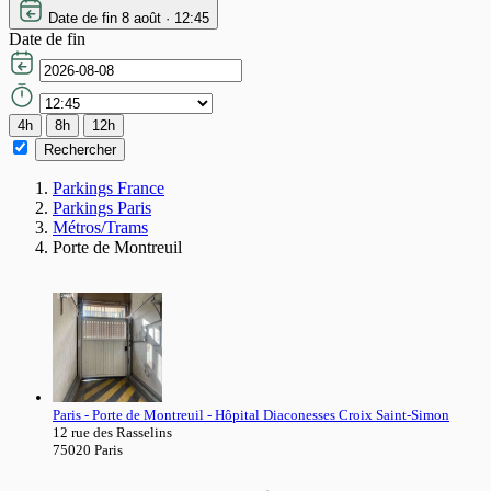
Date de fin
8 août · 12:45
Date de fin
4h
8h
12h
Rechercher
Parkings France
Parkings Paris
Métros/Trams
Porte de Montreuil
Paris - Porte de Montreuil - Hôpital Diaconesses Croix Saint-Simon
12 rue des Rasselins
75020
Paris