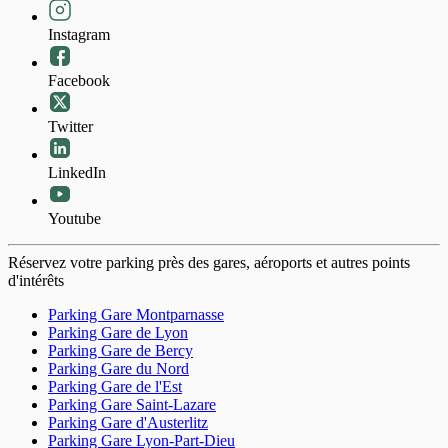
Instagram
Facebook
Twitter
LinkedIn
4,5
(364 avis)
3 €
/heure
,
27 €/jour,
Youtube
74 €/semaine
(tarifs dégressifs)
Réserver
Réservez votre parking près des gares, aéroports et autres points
+ Abonnements disponibles
d'intérêts
24h/7j
134 €/mois
Parking Gare Montparnasse
Souscrire un abonnement
Parking Gare de Lyon
Parking Gare de Bercy
Parking Gare du Nord
Parking Gare de l'Est
Parking Gare Saint-Lazare
Parking Gare d'Austerlitz
Parking Gare Lyon-Part-Dieu
Paris - Porte de Montreuil - Maraîchers