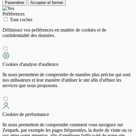
Paramétrer
Accepter et fermer
Préférences
Tout cocher
Définissez vos préférences en matière de cookies et de
confidentialité des données.
Cookies d'analyse d'audience
Ils nous permettent de comprendre de manière plus précise qui sont
4,5
(101 avis)
nos utilisateurs et leur manière d'utiliser le site afin d'affiner les
4 €
/heure
,
services que nous proposons.
21 €/jour,
141 €/semaine
(tarifs dégressifs)
Réserver
+ Abonnements disponibles
24h/7j
Cookies de performance
156 €/mois
Souscrire un abonnement
Ils nous permettent de comprendre comment vous naviguez sur
Zenpark, par exemple les pages fréquentées, la durée de visite ou ce
qui attire votre attention, afin d'améliorer l'efficacité de notre site.