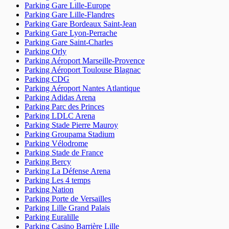
Parking Gare Lille-Europe
17 rue Mouraud
75020
Paris
Parking Gare Lille-Flandres
Parking Gare Bordeaux Saint-Jean
Parking Gare Lyon-Perrache
Parking Gare Saint-Charles
Parking Orly
Parking Aéroport Marseille-Provence
Parking Aéroport Toulouse Blagnac
Parking CDG
Parking Aéroport Nantes Atlantique
Parking Adidas Arena
Parking Parc des Princes
Parking LDLC Arena
Parking Stade Pierre Mauroy
Parking Groupama Stadium
Parking Vélodrome
Parking Stade de France
Parking Bercy
Parking La Défense Arena
Parking Les 4 temps
Parking Nation
Parking Porte de Versailles
Parking Lille Grand Palais
Parking Euralille
4,5
(151 avis)
Parking Casino Barrière Lille