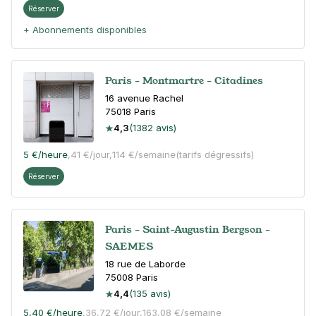
Réserver
+ Abonnements disponibles
Paris - Montmartre - Citadines
16 avenue Rachel
75018
Paris
4,3
(1382 avis)
5 €
/heure
,
41 €/jour,
114 €/semaine
(tarifs dégressifs)
Réserver
Paris - Saint-Augustin Bergson -
SAEMES
18 rue de Laborde
75008
Paris
4,4
(135 avis)
5,40 €
/heure
,
36,72 €/jour,
163,08 €/semaine