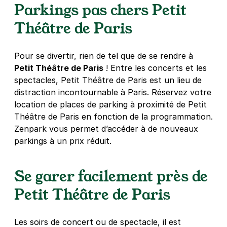
Parkings pas chers Petit
5,60 €
/heure
,
50,40 €/jour,
169,12 €/semaine
(tarifs dégressifs)
Théâtre de Paris
Réserver
Pour se divertir, rien de tel que de se rendre à
Petit Théâtre de Paris
! Entre les concerts et les
Paris - Gare de l'Est - Poissonnière
spectacles, Petit Théâtre de Paris est un lieu de
10 rue de Bellefond
distraction incontournable à Paris. Réservez votre
75009
Paris
location de places de parking à proximité de Petit
Théâtre de Paris en fonction de la programmation.
Zenpark vous permet d’accéder à de nouveaux
Réserver
parkings à un prix réduit.
+ Abonnements disponibles
Se garer facilement près de
Paris - Grands Boulevards - AB
Petit Théâtre de Paris
Parcs
41 rue du Sentier
75002
Paris
Les soirs de concert ou de spectacle, il est
4,3
(1459 avis)