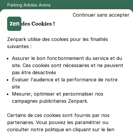
Parking Adidas Arena
Parking Parc des Princes
Continuer sans accepter
Parking LDLC Arena
des Cookies !
Parking Stade Pierre Mauroy
Parking Groupama Stadium
Zenpark utilise des cookies pour les finalités
Parking Vélodrome
suivantes :
Parking Stade de France
Assurer le bon fonctionnement du service et du
Parking Bercy
site.
Ces cookies sont nécessaires et ne peuvent
Parking La Défense Arena
pas être désactivés
Parking Les 4 temps
Évaluer l'audience et la performance de notre
Parking Nation
site
Parking Porte de Versailles
Mesurer, optimiser et personnaliser nos
campagnes publicitaires Zenpark.
Parking Lille Grand Palais
Parking Euralille
Certains de ces cookies sont fournis par nos
Parking Casino Barrière Lille
partenaires. Vous pouvez les paramétrer ou
consulter notre politique en cliquant sur le lien