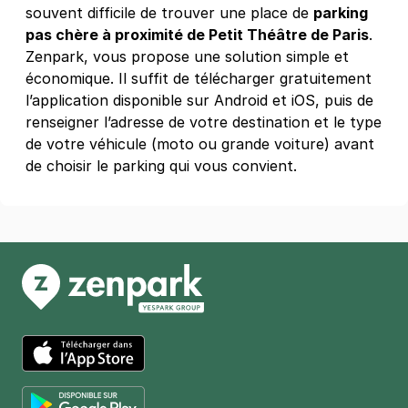
souvent difficile de trouver une place de
parking
4 €
/heure
,
31 €/jour,
180 €/semaine
(tarifs dégressifs)
pas chère à proximité de Petit Théâtre de Paris
.
Réserver
Zenpark, vous propose une solution simple et
économique. Il suffit de télécharger gratuitement
+ Abonnements disponibles
l’application disponible sur Android et iOS, puis de
renseigner l’adresse de votre destination et le type
de votre véhicule (moto ou grande voiture) avant
Paris - Miromesnil - Village by CA
de choisir le parking qui vous convient.
55 rue la Boétie
75008
Paris
4,2
(547 avis)
Réserver
+ Abonnements disponibles
App Store