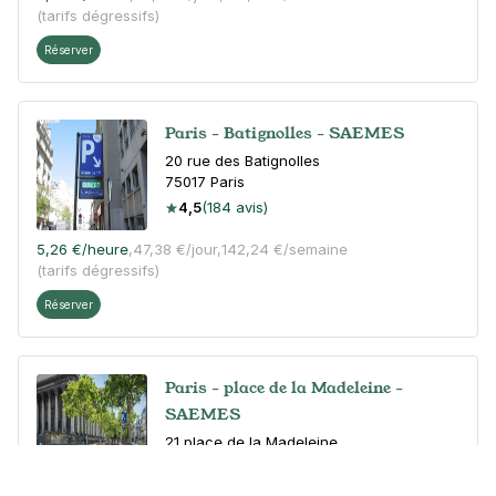
(tarifs dégressifs)
Réserver
Paris - Batignolles - SAEMES
20 rue des Batignolles
75017
Paris
4,5
(184 avis)
5,26 €
/heure
,
47,38 €/jour,
142,24 €/semaine
(tarifs dégressifs)
Réserver
Paris - place de la Madeleine -
SAEMES
21 place de la Madeleine
75008
Paris
4,6
(414 avis)