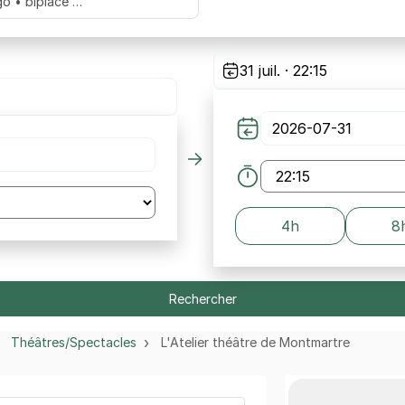
go • biplace …
31 juil. · 22:15
4h
8
Rechercher
Théâtres/Spectacles
L'Atelier théâtre de Montmartre