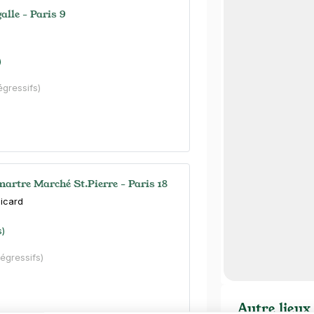
alle - Paris 9
)
égressifs)
rtre Marché St.Pierre - Paris 18
Picard
s)
dégressifs)
Autre lieux 