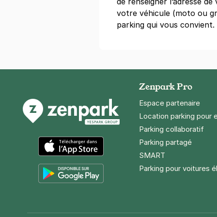
de renseigner l’adresse de 
votre véhicule (moto ou gr
parking qui vous convient.
Paris - Bat
20 rue des Ba
75017
Paris
4,5
(183 avi
5,26 €
/heure
,
47,38 €/jour,
142,
Zenpark Pro
Réserver
Espace partenaire
Location parking pour 
Parking collaboratif
Paris - Sa
Parking partagé
18 rue de La
75008
Paris
SMART
App Store
4,4
(134 avi
Parking pour voitures é
5,40 €
/heure
,
36,72 €/jour,
163,
Google Play
Réserver