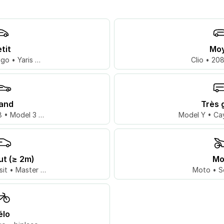
tit
Mo
go • Yaris …
Clio • 20
and
Très 
 • Model 3 …
Model Y • Ca
ut (≥ 2m)
Mo
sit • Master …
Moto • S
élo