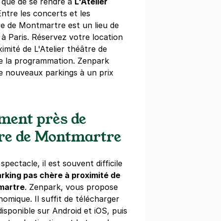
el que de se rendre à
L'Atelier
Entre les concerts et les
tre de Montmartre est un lieu de
teaudun - Notre-Dame de Lorette
 à Paris. Réservez votre location
imité de L'Atelier théâtre de
e la programmation. Zenpark
s)
e nouveaux parkings à un prix
ement près de
tre de Montmartre
ssmann - Le Peletier
ictoire
pectacle, il est souvent difficile
rking pas chère à proximité de
)
tmartre
. Zenpark, vous propose
omique. Il suffit de télécharger
disponible sur Android et iOS, puis