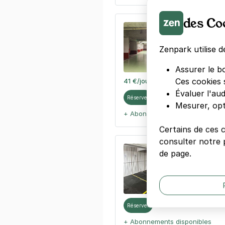
des Co
Métro Saint-
6 rue Laferri
Zenpark utilise d
75009
Paris
4,6
(512 avi
Assurer le b
Ces cookies 
41 €
/jour
,
114 €/semaine
(tarifs d
Évaluer l'au
Réserver
Mesurer, opt
+ Abonnements disponibles
Certains de ces 
consulter notre p
Paris - Gare
de page.
10 rue de Bel
75009
Paris
Réserver
+ Abonnements disponibles