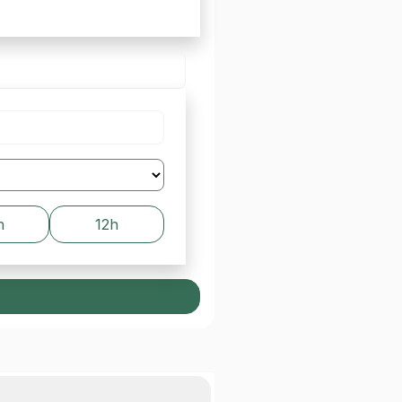
h
12h