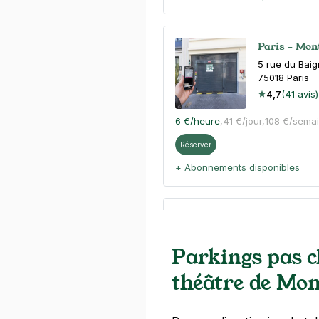
Paris - Mon
5 rue du Bai
75018
Paris
4,7
(41 avis)
6 €
/heure
,
41 €/jour,
108 €/sema
Réserver
+ Abonnements disponibles
Paris - Mon
16 avenue Ra
Parkings pas c
75018
Paris
4,3
(1373 av
théâtre de Mo
5 €
/heure
,
41 €/jour,
114 €/sema
Réserver