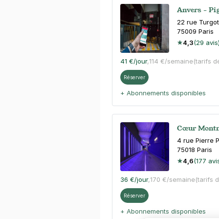
Anvers - Pig
22 rue Turgot
75009
Paris
4,3
(29 avis
41 €
/jour
,
114 €/semaine
(tarifs d
Réserver
+ Abonnements disponibles
Cœur Montma
4 rue Pierre 
75018
Paris
4,6
(177 avi
36 €
/jour
,
170 €/semaine
(tarifs 
Réserver
+ Abonnements disponibles