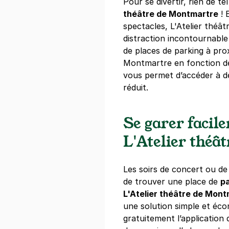
Pour se divertir, rien de t
théâtre de Montmartre
! 
spectacles, L'Atelier théâ
Paris - Châ
distraction incontournable
de places de parking à prox
45 rue Lafitte
75009
Paris
Montmartre en fonction d
4,4
(468 avi
vous permet d’accéder à d
réduit.
Réserver
+ Abonnements disponibles
Se garer facil
L'Atelier théâ
Paris - Hau
42 rue de la V
Les soirs de concert ou de s
75009
Paris
de trouver une place de
pa
4,2
(45 avis
L'Atelier théâtre de Mon
une solution simple et écon
Réserver
gratuitement l’application 
+ Abonnements disponibles