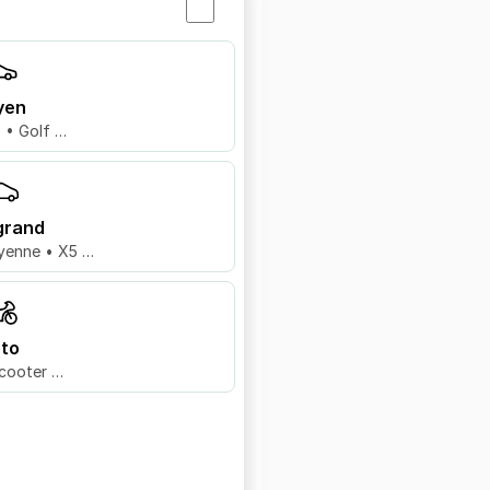
yen
8 • Golf …
grand
yenne • X5 …
to
cooter …