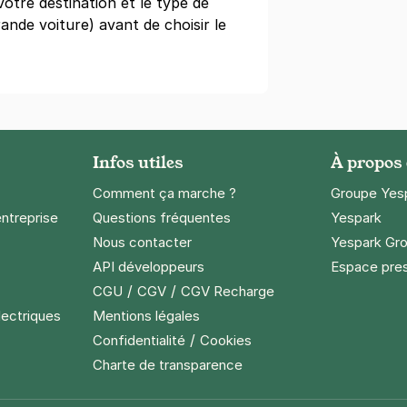
votre destination et le type de
ande voiture) avant de choisir le
ignolles - SAEMES
tignolles
s)
24 €/semaine
(tarifs dégressifs)
Infos utiles
À propos
Comment ça marche ?
Groupe Yes
entreprise
Questions fréquentes
Yespark
Nous contacter
Yespark Gro
int-Augustin Bergson - SAEMES
API développeurs
Espace pre
borde
/
/
CGU
CGV
CGV Recharge
s)
lectriques
Mentions légales
/
Confidentialité
Cookies
08 €/semaine
(tarifs dégressifs)
Charte de transparence