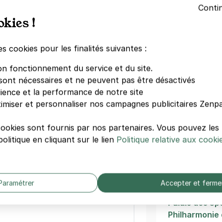
Conti
Gare du Nord
okies !
Georges - rue laferrière - Paris 9
Saint-George
Anvers
ère
es cookies pour les finalités suivantes :
Moulin Rouge
s)
Hôpital Laribo
on fonctionnement du service et du site.
La Cigale
sont nécessaires et ne peuvent pas être désactivés
égressifs)
Élysée Montm
dience et la performance de notre site
Notre-Dame-
imiser et personnaliser nos campagnes publicitaires Zenpa
Château Rou
Blanche
cookies sont fournis par nos partenaires. Vous pouvez le
olitique en cliquant sur le lien
Politique relative aux cooki
 de l'Est - Poissonnière
Autres
lefond
théâtres/sp
Paris
Paramétrer
Accepter et ferme
Palais des Sp
Philharmonie 