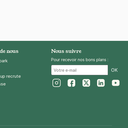
 de nous
Nous suivre
Pour recevoir nos bons plans :
park
Ema
OK
up recrute
sse
Instagram
Facebook
Twitter
LinkedIn
Youtube