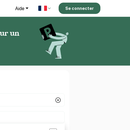
g
Aide
Se connecter
our un