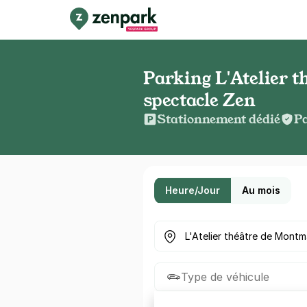
Parking L'Atelier t
spectacle Zen
Stationnement dédié
Pa
Heure/Jour
Au mois
Où cherchez-vous un parkin
Type de véhicule