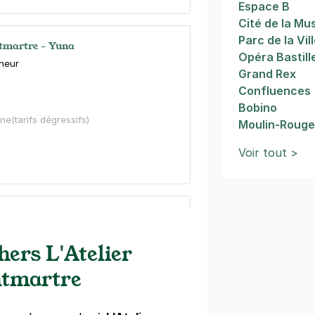
Espace B
Cité de la Mu
Parc de la Vil
tmartre - Yuna
Opéra Bastill
gneur
Grand Rex
Confluences
Bobino
ine
(tarifs dégressifs)
Moulin-Roug
Voir tout >
tmartre - Citadines
chel
hers L'Atelier
is)
ntmartre
ine
(tarifs dégressifs)