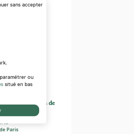
nuer sans accepter
s
isière
artre
de-Lorette
rk.
ge
s paramétrer ou
es
situé en bas
ectacles/cinémas de
r
orts
de Paris