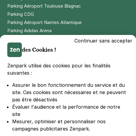
Parking Aéroport Toulouse Blagnac
Paris - rue Théodore Deck -
Parking CDG
Cimetière de Vaugirard
Parking Aéroport Nantes Atlantique
65 rue Théodore Deck
Parking Adidas Arena
75015
Paris
Parking Parc des Princes
4,3
(202 avis)
Continuer sans accepter
Parking LDLC Arena
3 €
/heure
des Cookies !
,
24 €/jour,
96 €/semaine
(tarifs dégressifs)
Parking Stade Pierre Mauroy
Réserver
Parking Groupama Stadium
Zenpark utilise des cookies pour les finalités
+ Abonnements disponibles
Parking Vélodrome
suivantes :
Parking Stade de France
Assurer le bon fonctionnement du service et du
Parking Bercy
site.
Ces cookies sont nécessaires et ne peuvent
Parking La Défense Arena
pas être désactivés
Parking Les 4 temps
Évaluer l'audience et la performance de notre
Parking Nation
site
Parking Porte de Versailles
Mesurer, optimiser et personnaliser nos
campagnes publicitaires Zenpark.
Parking Lille Grand Palais