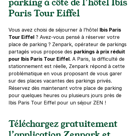
parking à côté de l’hôtel Ibis
4,3
(196 avis)
Paris Tour Eiffel
3,50 €
/heure
,
32 €/jour,
88 €/semaine
(tarifs dégressifs)
Réserver
Vous avez choisi de séjourner à l’hôtel
Ibis Paris
+ Abonnements disponibles
Tour Eiffel
? Avez-vous pensé à réserver votre
place de parking ? Zenpark, opérateur de parkings
partagés vous propose des
parkings à prix réduit
Paris - Hôpital Necker - Pasteur
pour Ibis Paris Tour Eiffel
. A Paris, la difficulté de
6 rue Dulac
stationnement est réelle, Zenpark répond à cette
75015
Paris
problématique en vous proposant de vous garer
4,3
(825 avis)
sur des places vacantes des parkings privés.
4 €
/heure
,
36 €/jour,
100 €/semaine
(tarifs dégressifs)
Réservez dès maintenant votre place de parking
pour quelques heures ou plusieurs jours près de
Réserver
Ibis Paris Tour Eiffel pour un séjour ZEN !
+ Abonnements disponibles
Téléchargez gratuitement
Paris - Gare Vaugirard - Institut
l’application Zenpark et
Pasteur