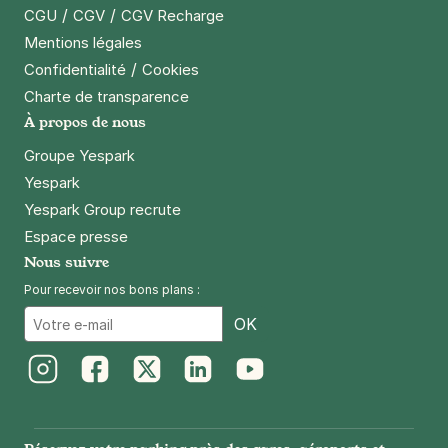
Paris - Beaugrenelle - Parking Keller
/
/
CGU
CGV
CGV Recharge
27 rue de l'ingénieur Robert Keller
Mentions légales
75015
Paris
/
Confidentialité
Cookies
4,3
(260 avis)
Charte de transparence
À propos de nous
Réserver
+ Abonnements disponibles
Groupe Yespark
Yespark
Yespark Group recrute
Paris - Gare Montparnasse - CCI
Espace presse
19 rue Antoine Bourdelle
Nous suivre
75015
Paris
4,7
(3898 avis)
Pour recevoir nos bons plans :
Email
OK
4 €
/heure
,
36 €/jour,
100 €/semaine
(tarifs dégressifs)
Réserver
+ Abonnements disponibles
Instagram
Facebook
Twitter
LinkedIn
Youtube