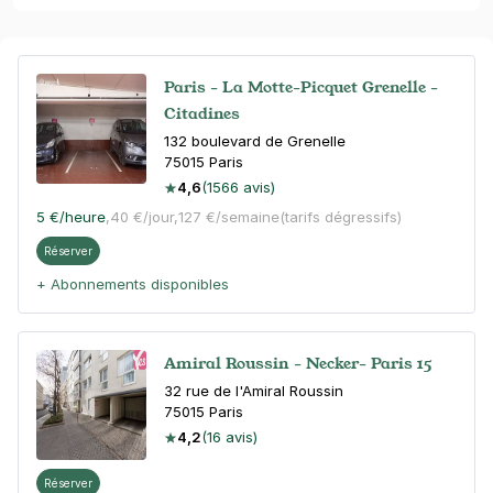
Paris - La Motte-Picquet Grenelle -
Citadines
132 boulevard de Grenelle
75015
Paris
4,6
(1566 avis)
5 €
/heure
,
40 €/jour,
127 €/semaine
(tarifs dégressifs)
Réserver
+ Abonnements disponibles
Amiral Roussin - Necker- Paris 15
32 rue de l'Amiral Roussin
75015
Paris
4,2
(16 avis)
Réserver