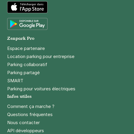
106 rue falguière
75015
Paris
4,3
(56 avis)
App Store
3,50 €
/heure
,
29 €/jour,
88 €/semaine
(tarifs dégressifs)
Google Play
Réserver
Zenpark Pro
+ Abonnements disponibles
Espace partenaire
Location parking pour entreprise
Parking collaboratif
Paris - Grenelle - Charles Michels
Parking partagé
59 rue Emeriau
75015
Paris
SMART
4,4
(422 avis)
Parking pour voitures électriques
Infos utiles
3,50 €
/heure
,
32 €/jour,
88 €/semaine
(tarifs dégressifs)
Comment ça marche ?
Réserver
Questions fréquentes
+ Abonnements disponibles
Nous contacter
API développeurs