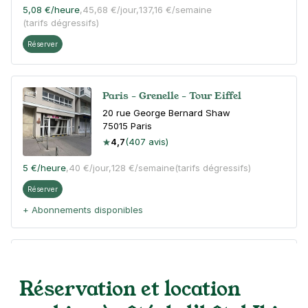
5,08 €
/heure
,
45,68 €/jour,
137,16 €/semaine
(tarifs dégressifs)
Réserver
Paris - Grenelle - Tour Eiffel
20 rue George Bernard Shaw
75015
Paris
4,7
(407 avis)
5 €
/heure
,
40 €/jour,
128 €/semaine
(tarifs dégressifs)
Réserver
+ Abonnements disponibles
Paris - Grenelle - Javel-André
Citroën
Réservation et location
70 rue Saint Charles
75015
Paris