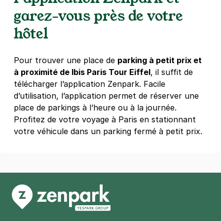
8 rue Anselme Payen
garez-vous près de votre
75015
Paris
hôtel
3,8
(292 avis)
3 €
/heure
,
23 €/jour,
74 €/semaine
(tarifs dégressifs)
Pour trouver une place de
parking à petit prix et
Réserver
à proximité de Ibis Paris Tour Eiffel
, il suffit de
+ Abonnements disponibles
télécharger l’application Zenpark. Facile
d’utilisation, l’application permet de réserver une
place de parkings à l’heure ou à la journée.
Paris - Vaugirard - Convention
Profitez de votre voyage à Paris en stationnant
43 rue d'Alleray
votre véhicule dans un parking fermé à petit prix.
75015
Paris
4,4
(142 avis)
Réserver
+ Abonnements disponibles
Paris - Institut Pasteur - Falguière