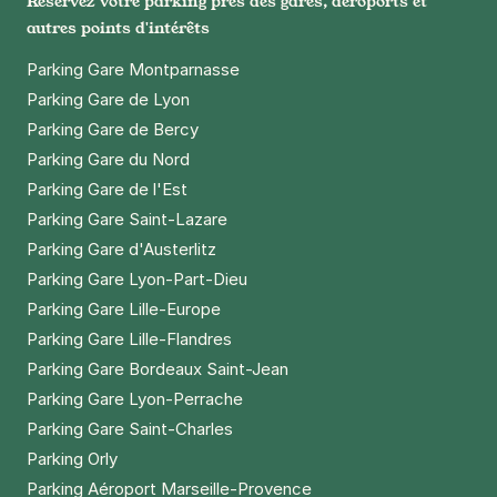
Réservez votre parking près des gares, aéroports et
Paris - Gare Vaugirard - Falguière
autres points d'intérêts
69 rue de la Procession
75015
Paris
Parking Gare Montparnasse
4,5
(745 avis)
Parking Gare de Lyon
Parking Gare de Bercy
3 €
/heure
,
23 €/jour,
74 €/semaine
(tarifs dégressifs)
Parking Gare du Nord
Réserver
Parking Gare de l'Est
+ Abonnements disponibles
Parking Gare Saint-Lazare
Parking Gare d'Austerlitz
Paris - Vaugirard - Falguière
Parking Gare Lyon-Part-Dieu
25 rue André Gide
Parking Gare Lille-Europe
75015
Paris
Parking Gare Lille-Flandres
4,5
(97 avis)
Parking Gare Bordeaux Saint-Jean
3 €
/heure
,
23 €/jour,
74 €/semaine
(tarifs dégressifs)
Parking Gare Lyon-Perrache
Parking Gare Saint-Charles
Réserver
Parking Orly
+ Abonnements disponibles
Parking Aéroport Marseille-Provence