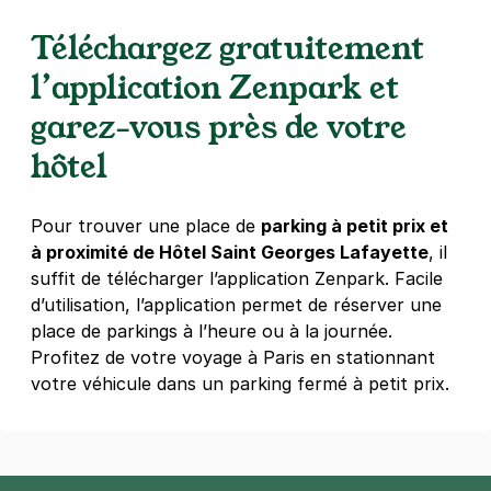
Téléchargez gratuitement
5 €
/heure
,
41 €/jour,
114 €/semaine
(tarifs dégressifs)
Réserver
l’application Zenpark et
garez-vous près de votre
Paris - Grands Boulevards - AB
hôtel
Parcs
41 rue du Sentier
Pour trouver une place de
parking à petit prix et
75002
Paris
à proximité de Hôtel Saint Georges Lafayette
, il
4,3
(1458 avis)
suffit de télécharger l’application Zenpark. Facile
4 €
/heure
,
31 €/jour,
180 €/semaine
(tarifs dégressifs)
d’utilisation, l’application permet de réserver une
Réserver
place de parkings à l’heure ou à la journée.
+ Abonnements disponibles
Profitez de votre voyage à Paris en stationnant
votre véhicule dans un parking fermé à petit prix.
Paris - Batignolles - SAEMES
20 rue des Batignolles
75017
Paris