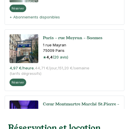
Réserver
+ Abonnements disponibles
Paris - rue Mayran - Saemes
1 rue Mayran
75009
Paris
4,4
(20 avis)
4,97 €
/heure
,
44,71 €/jour,
151,20 €/semaine
(tarifs dégressifs)
Réserver
Cœur Montmartre Marché St.Pierre -
Paris 18
4 rue Pierre Picard
75018
Paris
Réservation et location