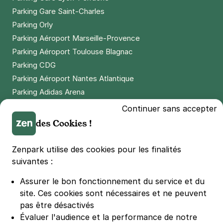
Parking Gare Saint-Charles
Parking Orly
Parking Aéroport Marseille-Provence
Parking Aéroport Toulouse Blagnac
Parking CDG
Parking Aéroport Nantes Atlantique
Parking Adidas Arena
Parking Parc des Princes
Continuer sans accepter
Parking LDLC Arena
des Cookies !
Parking Stade Pierre Mauroy
Parking Groupama Stadium
Zenpark utilise des cookies pour les finalités
Parking Vélodrome
suivantes :
Parking Stade de France
Assurer le bon fonctionnement du service et du
Parking Bercy
site.
Ces cookies sont nécessaires et ne peuvent
Parking La Défense Arena
pas être désactivés
Parking Les 4 temps
Évaluer l'audience et la performance de notre