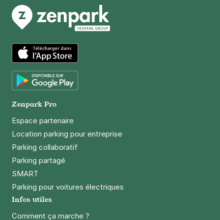
4,5
(184 avis)
5,26 €
/heure
,
47,38 €/jour,
142,24 €/semaine
(tarifs dégressifs)
Réserver
App Store
Paris - Saint-Augustin Bergson -
SAEMES
Google Play
Zenpark Pro
18 rue de Laborde
75008
Paris
Espace partenaire
4,4
(134 avis)
Location parking pour entreprise
5,40 €
/heure
,
36,72 €/jour,
163,08 €/semaine
Parking collaboratif
(tarifs dégressifs)
Parking partagé
Réserver
SMART
Parking pour voitures électriques
Infos utiles
Comment ça marche ?