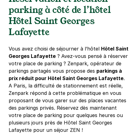
4,6
(179 avis)
parking à côté de l’hôtel
36 €
/jour
,
170 €/semaine
(tarifs dégressifs)
Hôtel Saint Georges
Réserver
Lafayette
+ Abonnements disponibles
Vous avez choisi de séjourner à l’hôtel
Hôtel Saint
Paris - Gare de l'Est - Poissonnière
Georges Lafayette
? Avez-vous pensé à réserver
10 rue de Bellefond
votre place de parking ? Zenpark, opérateur de
75009
Paris
parkings partagés vous propose des
parkings à
prix réduit pour Hôtel Saint Georges Lafayette
.
Réserver
A Paris, la difficulté de stationnement est réelle,
Zenpark répond à cette problématique en vous
+ Abonnements disponibles
proposant de vous garer sur des places vacantes
des parkings privés. Réservez dès maintenant
votre place de parking pour quelques heures ou
Paris - Montmartre - Citadines
plusieurs jours près de Hôtel Saint Georges
16 avenue Rachel
75018
Paris
Lafayette pour un séjour ZEN !
4,3
(1378 avis)