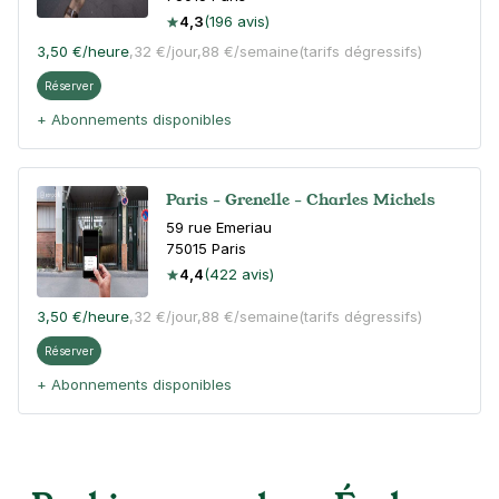
4,3
(196 avis)
3,50 €
/heure
,
32 €/jour,
88 €/semaine
(tarifs dégressifs)
Réserver
+ Abonnements disponibles
Paris - Grenelle - Charles Michels
59 rue Emeriau
75015
Paris
4,4
(422 avis)
3,50 €
/heure
,
32 €/jour,
88 €/semaine
(tarifs dégressifs)
Réserver
+ Abonnements disponibles