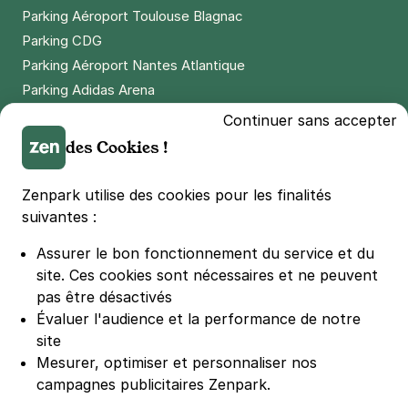
Parking Aéroport Toulouse Blagnac
Parking CDG
Parking Aéroport Nantes Atlantique
Parking Adidas Arena
Parking Parc des Princes
Continuer sans accepter
Parking LDLC Arena
des Cookies !
Parking Stade Pierre Mauroy
Parking Groupama Stadium
Zenpark utilise des cookies pour les finalités
Parking Vélodrome
suivantes :
Parking Stade de France
Assurer le bon fonctionnement du service et du
Parking Bercy
site.
Ces cookies sont nécessaires et ne peuvent
Parking La Défense Arena
pas être désactivés
Parking Les 4 temps
Évaluer l'audience et la performance de notre
Parking Nation
site
Parking Porte de Versailles
Mesurer, optimiser et personnaliser nos
campagnes publicitaires Zenpark.
Parking Lille Grand Palais