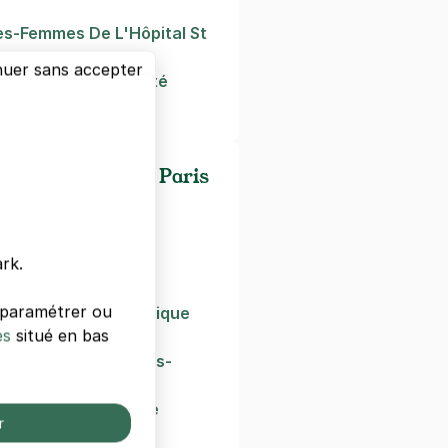
es-Femmes De L'Hôpital St
nuer sans accepter
es-Femmes Maternité
es/universités de Paris
rk.
n
s paramétrer ou
in Technique Artistique
es
situé en bas
versitaire Des Saints-
rmation Permanente
r
 Pie X