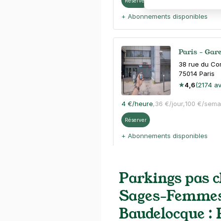
Réserver
+ Abonnements disponibles
Paris - Gar
38 rue du C
75014
Paris
4,6
(2174 av
4 €
/heure
,
36 €/jour,
100 €/sema
Réserver
+ Abonnements disponibles
Paris - Gar
Parkings pas c
11 rue Texel
Sages-Femmes
75014
Paris
5,0
(4 avis)
Baudelocque : 