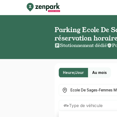
Parking Ecole De 
réservation horaire
Stationnement dédié
Pa
Heure/Jour
Au mois
Où cherchez-vous un parkin
Type de véhicule