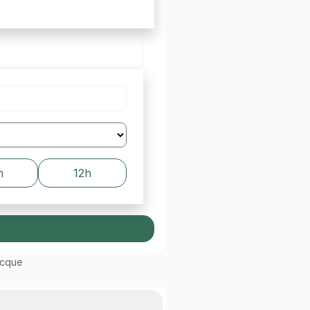
h
12h
ocque