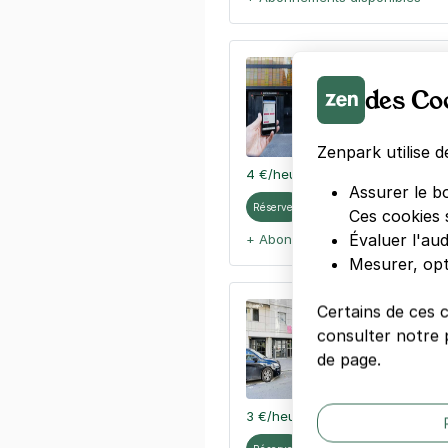
Paris - Gar
des Co
19 rue Antoin
75015
Paris
4,7
(3892 av
Zenpark utilise d
4 €
/heure
,
36 €/jour,
100 €/sema
Assurer le b
Réserver
Ces cookies 
Évaluer l'au
+ Abonnements disponibles
Mesurer, opt
Paris - Per
Certains de ces 
consulter notre p
79 rue Perne
75014
Paris
de page.
4,7
(273 avi
3 €
/heure
,
23 €/jour,
74 €/semai