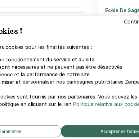
Ecole De Sag
Antoine
e Montparnasse - CCI
Conti
Ecole De Sag
okies !
e Bourdelle
Baudelocque
is)
es cookies pour les finalités suivantes :
Autres écol
ine
(tarifs dégressifs)
on fonctionnement du service et du site.
sont nécessaires et ne peuvent pas être désactivés
Ufr Staps
dience et la performance de notre site
Gobelins
imiser et personnaliser nos campagnes publicitaires Zenpa
Ifocop
Ines Formatio
nety - Eglise Notre-Dame-du-Travail
cookies sont fournis par nos partenaires. Vous pouvez le
Ecole De Dess
olitique en cliquant sur le lien
Politique relative aux cooki
Sornas
ty
Le Centre Uni
s)
Pères
Centre De Fo
ne
(tarifs dégressifs)
Paramétrer
Accepter et ferme
Institut Saint