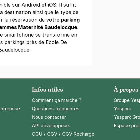
ible sur Android et iOS. Il suffit
a destination ainsi que le type de
r la réservation de votre
parking
Femmes Maternité Baudelocque
.
tre smartphone se transforme en
rnety - SAEMES
s parkings près de Ecole De
Baudelocque.
s)
04 €/semaine
(tarifs dégressifs)
Infos utiles
À propos
Comment ça marche ?
Groupe Yes
ety - Mairie du 14e
entreprise
Questions fréquentes
Yespark
ure
Nous contacter
Yespark Gro
API développeurs
Espace pre
s)
/
/
CGU
CGV
CGV Recharge
ne
(tarifs dégressifs)