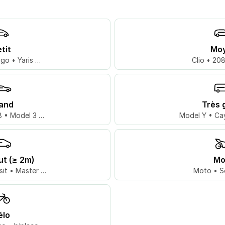
tit
Mo
go • Yaris …
Clio • 20
and
Très 
 • Model 3 …
Model Y • Ca
ut (≥ 2m)
Mo
sit • Master …
Moto • S
élo