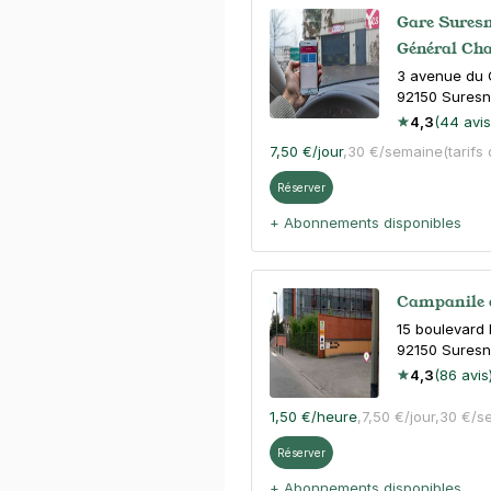
Gare Suresn
Général Cha
3 avenue du 
92150
Suresn
4,3
(44 avis
7,50 €
/jour
,
30 €/semaine
(tarifs
Réserver
+ Abonnements disponibles
Campanile d
15 boulevard 
92150
Suresn
4,3
(86 avis
1,50 €
/heure
,
7,50 €/jour,
30 €/s
Réserver
+ Abonnements disponibles