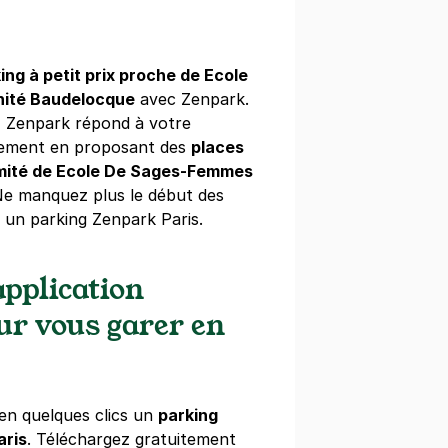
ne
(tarifs dégressifs)
ing à petit prix proche de Ecole
ité Baudelocque
avec Zenpark.
e Montparnasse - Citadines
, Zenpark répond à votre
 Maine
nement en proposant des
places
imité de Ecole De Sages-Femmes
)
Ne manquez plus le début des
 un parking Zenpark Paris.
pplication
our vous garer en
tparnasse - Château
hâteau
s)
en quelques clics un
parking
ne
(tarifs dégressifs)
aris
. Téléchargez gratuitement