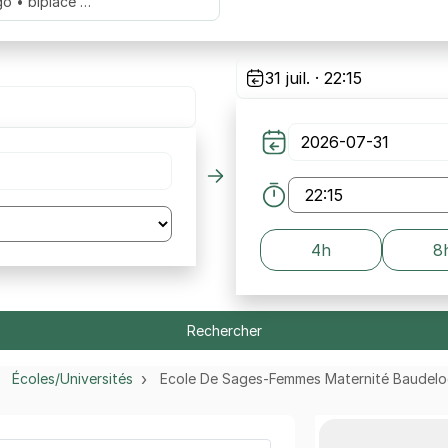
go • biplace …
31 juil. · 22:15
4h
8
Rechercher
Écoles/Universités
Ecole De Sages-Femmes Maternité Baudel