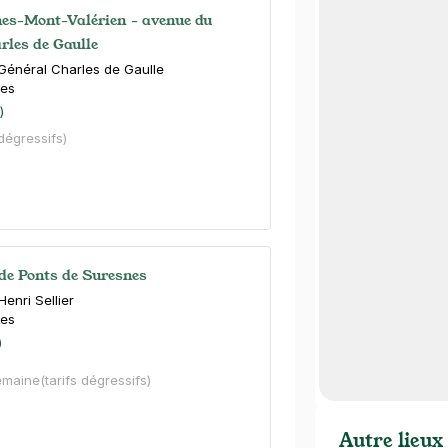
es-Mont-Valérien - avenue du
rles de Gaulle
Général Charles de Gaulle
es
)
 dégressifs)
e Ponts de Suresnes
Henri Sellier
es
)
emaine
(tarifs dégressifs)
Autre lieux 