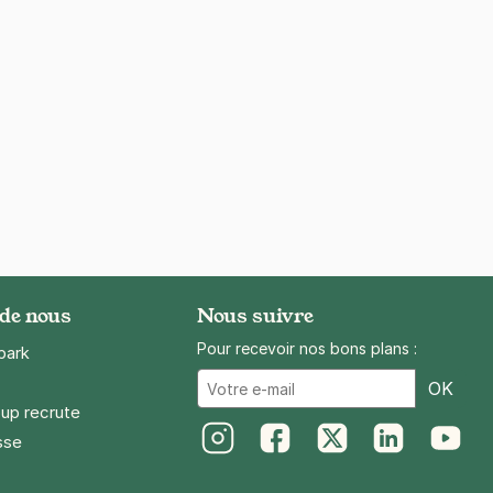
 de nous
Nous suivre
Pour recevoir nos bons plans :
park
Ema
OK
up recrute
sse
Instagram
Facebook
Twitter
LinkedIn
Youtube