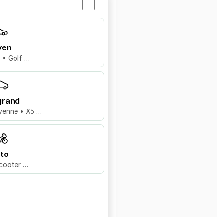
yen
8 • Golf …
grand
yenne • X5 …
to
cooter …