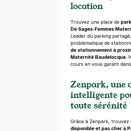
4 €
/heure
,
29 €/jour,
76 €/semai
location
Réserver
Trouvez une place de
park
De Sages-Femmes Matern
Paris - Gar
Leader du parking partagé
67 avenue du
problématique de station
75014
Paris
de stationnement à prox
4,3
(22 avis
Maternité Baudelocque
. 
cours en vous garant dans
Réserver
+ Abonnements disponibles
Zenpark, une a
intelligente p
Paris - Mon
toute sérénité
115 rue du C
75014
Paris
4,5
(433 avi
Grâce à Zenpark, trouvez 
4 €
/heure
,
29 €/jour,
76 €/semai
disponible et pas cher à P