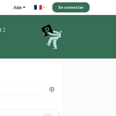
g
Aide
Se connecter
 :