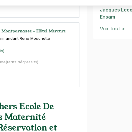
Ecole Interna
Jacques Lec
Ensam
Voir tout >
e Montparnasse - Hôtel Mercure
ommandant René Mouchotte
is)
ine
(tarifs dégressifs)
e Montparnasse - rue du Texel
hers Ecole De
 Maternité
Réservation et