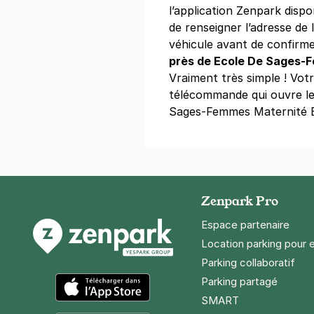
l’application Zenpark dispon
Réserver
de renseigner l’adresse de l
+ Abonnements disponibles
véhicule avant de confirme
près de Ecole De Sages-
Vraiment très simple ! Vo
Paris - Pe
télécommande qui ouvre le
2 rue Didot
Sages-Femmes Maternité 
75014
Paris
4,6
(779 avi
3,92 €
/heure
,
42,56 €/jour,
103,
Réserver
Zenpark Pro
Espace partenaire
Paris - Pern
Location parking pour 
20 rue de l'E
Parking collaboratif
75014
Paris
Parking partagé
3,9
(785 avi
SMART
App Store
3 €
/heure
,
23 €/jour,
74 €/semai