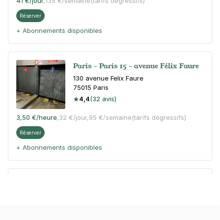
41 €
/jour
,
135 €/semaine
(tarifs dégressifs)
Réserver
+ Abonnements disponibles
Paris - Paris 15 - avenue Félix Faure
130 avenue Felix Faure
75015
Paris
4,4
(32 avis)
3,50 €
/heure
,
32 €/jour,
95 €/semaine
(tarifs dégressifs)
Réserver
+ Abonnements disponibles
Paris - Parc André Citroën - rue St
Charles
209 rue Saint Charles
75015
Paris