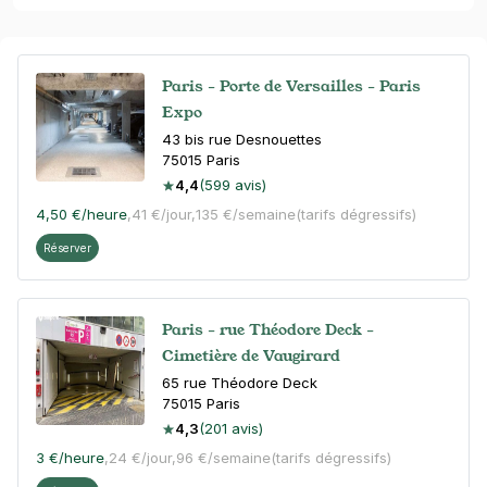
Paris - Porte de Versailles - Paris
Expo
43 bis rue Desnouettes
75015
Paris
4,4
(599 avis)
4,50 €
/heure
,
41 €/jour,
135 €/semaine
(tarifs dégressifs)
Réserver
Paris - rue Théodore Deck -
Cimetière de Vaugirard
65 rue Théodore Deck
75015
Paris
4,3
(201 avis)
3 €
/heure
,
24 €/jour,
96 €/semaine
(tarifs dégressifs)