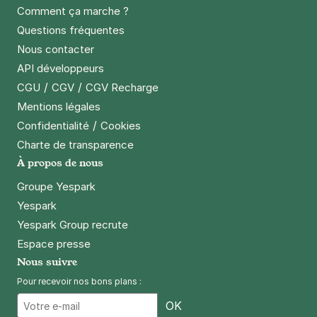
32 avenue de la Prte de la Plaine
Comment ça marche ?
75015
Paris
Questions fréquentes
4,7
(326 avis)
Nous contacter
4 €
/heure
,
36 €/jour,
121 €/semaine
(tarifs dégressifs)
API développeurs
Réserver
/
/
CGU
CGV
CGV Recharge
Mentions légales
Paris - Balard - Hôpital Georges
/
Confidentialité
Cookies
Pompidou
Charte de transparence
71 rue Leblanc
À propos de nous
75015
Paris
Groupe Yespark
4,2
(109 avis)
Yespark
3,50 €
/heure
,
32 €/jour,
95 €/semaine
(tarifs dégressifs)
Yespark Group recrute
Réserver
Espace presse
+ Abonnements disponibles
Nous suivre
Pour recevoir nos bons plans :
Email
Paris - Mairie du 15e – Lecourbe -
OK