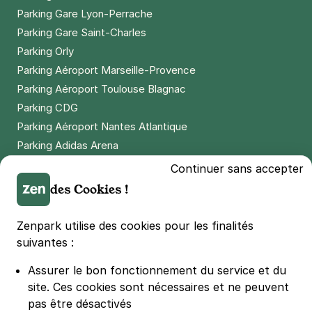
Issy-les-Moulineaux - Paris Expo -
Parking Gare Lyon-Perrache
Porte d'Issy
Parking Gare Saint-Charles
1 rue Maurice Hartmann
Parking Orly
92130
Issy-les-Moulineaux
Parking Aéroport Marseille-Provence
4,7
(373 avis)
Parking Aéroport Toulouse Blagnac
3 €
/heure
,
24 €/jour,
96 €/semaine
(tarifs dégressifs)
Parking CDG
Réserver
Parking Aéroport Nantes Atlantique
+ Abonnements disponibles
Parking Adidas Arena
Parking Parc des Princes
Continuer sans accepter
Paris - Vaugirard - Convention
Parking LDLC Arena
des Cookies !
43 rue d'Alleray
Parking Stade Pierre Mauroy
75015
Paris
Parking Groupama Stadium
Zenpark utilise des cookies pour les finalités
4,4
(142 avis)
Parking Vélodrome
suivantes :
Parking Stade de France
Réserver
Assurer le bon fonctionnement du service et du
Parking Bercy
+ Abonnements disponibles
site.
Ces cookies sont nécessaires et ne peuvent
Parking La Défense Arena
pas être désactivés