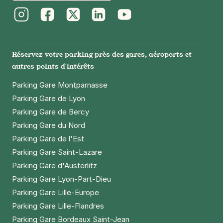
SAEMES
143 rue Lecourbe
75015
Paris
Instagram
Facebook
Twitter
LinkedIn
Youtube
4,6
(138 avis)
5,08 €
/heure
,
45,68 €/jour,
137,16 €/semaine
Réservez votre parking près des gares, aéroports et
(tarifs dégressifs)
autres points d'intérêts
Réserver
Parking Gare Montparnasse
Parking Gare de Lyon
Mercure - Porte de Versailles
Parking Gare de Bercy
38 rue du Moulin
Parking Gare du Nord
92170
Vanves
Parking Gare de l'Est
4,5
(693 avis)
Parking Gare Saint-Lazare
4 €
/heure
,
39 €/jour,
273 €/semaine
(tarifs dégressifs)
Parking Gare d'Austerlitz
Parking Gare Lyon-Part-Dieu
Réserver
Parking Gare Lille-Europe
+ Abonnements disponibles
Parking Gare Lille-Flandres
Parking Gare Bordeaux Saint-Jean