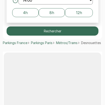
4h
8h
12h
Rechercher
Parkings France
Parkings Paris
Métros/Trams
Desnouettes