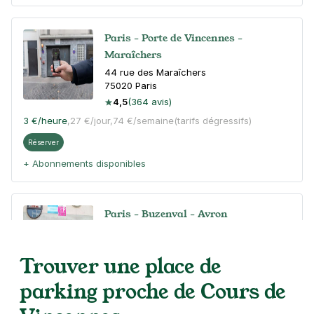
Paris - Porte de Vincennes -
Maraîchers
44 rue des Maraîchers
75020
Paris
4,5
(364 avis)
3 €
/heure
,
27 €/jour,
74 €/semaine
(tarifs dégressifs)
Réserver
+ Abonnements disponibles
Paris - Buzenval - Avron
16 rue de Lagny
75020
Paris
Trouver une place de
4,4
(206 avis)
parking proche de Cours de
3 €
/heure
,
27 €/jour,
74 €/semaine
(tarifs dégressifs)
Réserver