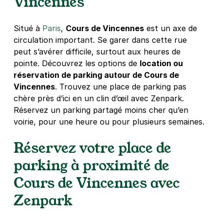
Vincennes
+ Abonnements disponibles
Situé à
Paris
,
Cours de Vincennes
est un axe de
circulation important. Se garer dans cette rue
Paris - Nation - Avron
peut s’avérer difficile, surtout aux heures de
9 rue de Lagny
pointe. Découvrez les options de
location ou
75020
Paris
réservation de parking autour de Cours de
4,1
(151 avis)
Vincennes
. Trouvez une place de parking pas
chère près d’ici en un clin d’œil avec Zenpark.
3 €
/heure
,
27 €/jour,
74 €/semaine
(tarifs dégressifs)
Réservez un parking partagé moins cher qu’en
Réserver
voirie, pour une heure ou pour plusieurs semaines.
+ Abonnements disponibles
Réservez votre place de
parking à proximité de
Métro Bel-Air - 26 rue Sibuet - Paris
12
Cours de Vincennes avec
26 rue Sibuet
Zenpark
75012
Paris
4,3
(58 avis)