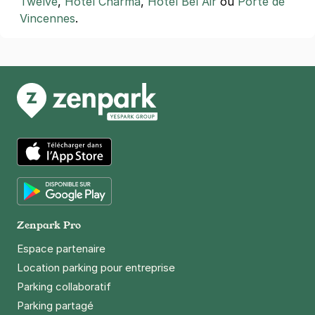
Twelve
,
Hôtel Charma
,
Hôtel Bel Air
ou
Porte de
4,3
(35 avis)
Vincennes
.
27 €
/jour
,
74 €/semaine
(tarifs dégressifs)
Réserver
+ Abonnements disponibles
App Store
Google Play
Zenpark Pro
Espace partenaire
Location parking pour entreprise
Parking collaboratif
Parking partagé