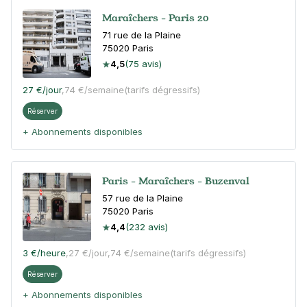
Maraîchers - Paris 20
71 rue de la Plaine
75020
Paris
4,5
(75 avis)
27 €
/jour
,
74 €/semaine
(tarifs dégressifs)
Réserver
+ Abonnements disponibles
Paris - Maraîchers - Buzenval
57 rue de la Plaine
75020
Paris
4,4
(232 avis)
3 €
/heure
,
27 €/jour,
74 €/semaine
(tarifs dégressifs)
Réserver
+ Abonnements disponibles