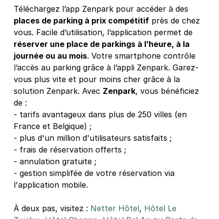
28 €
/jour
,
75 €/semaine
(tarifs dégressifs)
Téléchargez l’app Zenpark pour accéder à des
Réserver
places de parking à prix compétitif
près de chez
vous. Facile d’utilisation, l’application permet de
+ Abonnements disponibles
réserver une place de parkings à l’heure, à la
journée ou au mois
. Votre smartphone contrôle
Paris - boulevard de Picpus - Saemes
l’accès au parking grâce à l’appli Zenpark. Garez-
vous plus vite et pour moins cher grâce à la
96 boulevard de Picpus
75012
Paris
solution Zenpark. Avec
Zenpark
, vous bénéficiez
4,5
(32 avis)
de :
- tarifs avantageux dans plus de 250 villes (en
4,10 €
/heure
,
36,94 €/jour,
113,40 €/semaine
France et Belgique) ;
(tarifs dégressifs)
- plus d'un million d'utilisateurs satisfaits ;
Réserver
- frais de réservation offerts ;
- annulation gratuite ;
- gestion simplifée de votre réservation via
Métro Bel-Air - 20 rue Sibuet - Paris
l'application mobile.
12
20 rue Sibuet
À deux pas, visitez :
Netter Hôtel
,
Hôtel Le
75012
Paris