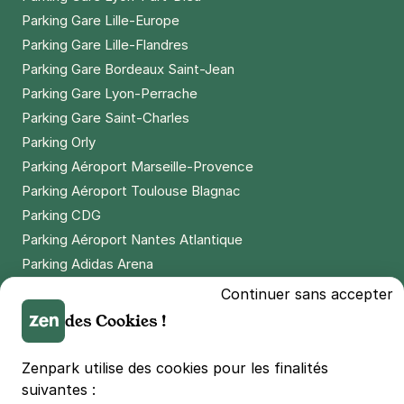
Parking Gare Lille-Europe
Parking Gare Lille-Flandres
Parking Gare Bordeaux Saint-Jean
Parking Gare Lyon-Perrache
Parking Gare Saint-Charles
Parking Orly
Parking Aéroport Marseille-Provence
Parking Aéroport Toulouse Blagnac
Parking CDG
Parking Aéroport Nantes Atlantique
Parking Adidas Arena
Parking Parc des Princes
Continuer sans accepter
Parking LDLC Arena
des Cookies !
Parking Stade Pierre Mauroy
Parking Groupama Stadium
Zenpark utilise des cookies pour les finalités
Parking Vélodrome
suivantes :