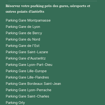
+ Abonnements disponibles
Réservez votre parking près des gares, aéroports et
autres points d'intérêts
Paris - Gare de Lyon - Citadines
Parking Gare Montparnasse
18 rue Chaligny
Parking Gare de Lyon
75012
Paris
Parking Gare de Bercy
4,3
(1292 avis)
Parking Gare du Nord
3 €
/heure
,
29 €/jour,
80 €/semaine
(tarifs dégressifs)
Parking Gare de l'Est
Parking Gare Saint-Lazare
Réserver
Parking Gare d'Austerlitz
+ Abonnements disponibles
Parking Gare Lyon-Part-Dieu
Parking Gare Lille-Europe
Paris - Père Lachaise - Ligner
Parking Gare Lille-Flandres
3 rue Ligner
Parking Gare Bordeaux Saint-Jean
75020
Paris
Parking Gare Lyon-Perrache
4,6
(5 avis)
Parking Gare Saint-Charles
2,50 €
/heure
,
20 €/jour,
65 €/semaine
(tarifs dégressifs)
Parking Orly