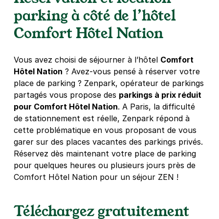
parking à côté de l’hôtel
4,5
(152 avis)
Comfort Hôtel Nation
4 €
/heure
,
32 €/jour,
100 €/semaine
(tarifs dégressifs)
Réserver
+ Abonnements disponibles
Vous avez choisi de séjourner à l’hôtel
Comfort
Hôtel Nation
? Avez-vous pensé à réserver votre
place de parking ? Zenpark, opérateur de parkings
Paris - Bastille - Roquette Intérieur
partagés vous propose des
parkings à prix réduit
pour Comfort Hôtel Nation
33 rue de la Roquette
. A Paris, la difficulté
75011
Paris
de stationnement est réelle, Zenpark répond à
4,2
(727 avis)
cette problématique en vous proposant de vous
garer sur des places vacantes des parkings privés.
4 €
/heure
,
32 €/jour,
100 €/semaine
(tarifs dégressifs)
Réservez dès maintenant votre place de parking
Réserver
pour quelques heures ou plusieurs jours près de
+ Abonnements disponibles
Comfort Hôtel Nation pour un séjour ZEN !
Téléchargez gratuitement
Paris - Bastille - Thiéré