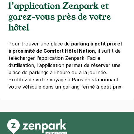
15 passage Thiéré
l’application Zenpark et
75011
Paris
garez-vous près de votre
4,0
(259 avis)
hôtel
4 €
/heure
,
32 €/jour,
100 €/semaine
(tarifs dégressifs)
Réserver
Pour trouver une place de
parking à petit prix et
+ Abonnements disponibles
à proximité de Comfort Hôtel Nation
, il suffit de
télécharger l’application Zenpark. Facile
d’utilisation, l’application permet de réserver une
Paris - Père Lachaise -
place de parkings à l’heure ou à la journée.
Ménilmontant
Profitez de votre voyage à Paris en stationnant
90 boulevard de Ménilmontant
75020
Paris
votre véhicule dans un parking fermé à petit prix.
4,3
(312 avis)
3,50 €
/heure
,
25 €/jour,
89 €/semaine
(tarifs dégressifs)
Réserver
+ Abonnements disponibles