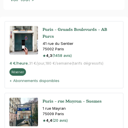
Paris - Grands Boulevards - AB
Parcs
41 rue du Sentier
75002
Paris
4,3
(1458 avis)
4 €
/heure
,
31 €/jour,
180 €/semaine
(tarifs dégressifs)
Réserver
+ Abonnements disponibles
Paris - rue Mayran - Saemes
1 rue Mayran
75009
Paris
4,4
(20 avis)