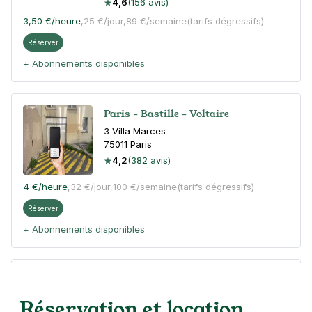
4,6
(156 avis)
3,50 €
/heure
,
25 €/jour,
89 €/semaine
(tarifs dégressifs)
Réserver
+ Abonnements disponibles
Paris - Bastille - Voltaire
3 Villa Marces
75011
Paris
4,2
(382 avis)
4 €
/heure
,
32 €/jour,
100 €/semaine
(tarifs dégressifs)
Réserver
+ Abonnements disponibles
Paris - Bastille - Roquette Extérieur
33 rue de la Roquette
Réservation et location
75011
Paris