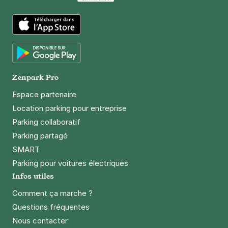
Paris - Père Lachaise - avenue de la
République
10 rue Omer Talon
App Store
75011
Paris
4,5
(158 avis)
Google Play
3,50 €
/heure
,
25 €/jour,
89 €/semaine
(tarifs dégressifs)
Zenpark Pro
Réserver
Espace partenaire
+ Abonnements disponibles
Location parking pour entreprise
Parking collaboratif
Parking partagé
Paris - Père Lachaise - Duris
SMART
21 rue Duris
75020
Paris
Parking pour voitures électriques
4,6
(1346 avis)
Infos utiles
3,50 €
/heure
,
25 €/jour,
89 €/semaine
(tarifs dégressifs)
Comment ça marche ?
Questions fréquentes
Réserver
Nous contacter
+ Abonnements disponibles