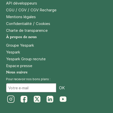
API développeurs
/
/
CGU
CGV
CGV Recharge
Paris - Gare de Lyon - SAEMES
Mentions légales
26 rue de Chalon
/
Confidentialité
Cookies
75012
Paris
Charte de transparence
4,5
(339 avis)
À propos de nous
6,16 €
/heure
,
49,28 €/jour,
165,76 €/semaine
Groupe Yespark
(tarifs dégressifs)
Yespark
Réserver
Yespark Group recrute
Espace presse
Nous suivre
Paris - Père Lachaise - Gambetta
Pour recevoir nos bons plans :
73 avenue Gambetta
75020
Paris
Email
OK
4,4
(50 avis)
2,50 €
/heure
,
20 €/jour,
65 €/semaine
(tarifs dégressifs)
Instagram
Facebook
Twitter
LinkedIn
Youtube
Réserver