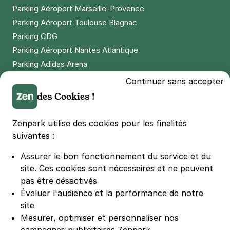
Réserver
Parking Aéroport Marseille-Provence
Parking Aéroport Toulouse Blagnac
Parking CDG
Paris - Père Lachaise - Bagnolet
Parking Aéroport Nantes Atlantique
34 rue de Bagnolet
Parking Adidas Arena
75020
Paris
Parking Parc des Princes
4,4
(298 avis)
Continuer sans accepter
Parking LDLC Arena
des Cookies !
2,50 €
/heure
,
20 €/jour,
65 €/semaine
(tarifs dégressifs)
Parking Stade Pierre Mauroy
Réserver
Parking Groupama Stadium
Zenpark utilise des cookies pour les finalités
+ Abonnements disponibles
Parking Vélodrome
suivantes :
Parking Stade de France
Assurer le bon fonctionnement du service et du
Parking Bercy
Paris - Père Lachaise - Réunion
site.
Ces cookies sont nécessaires et ne peuvent
Parking La Défense Arena
121 rue de la Réunion
pas être désactivés
75020
Paris
Parking Les 4 temps
Évaluer l'audience et la performance de notre
4,6
(454 avis)
Parking Nation
site
Parking Porte de Versailles
Mesurer, optimiser et personnaliser nos
2,50 €
/heure
,
20 €/jour,
65 €/semaine
(tarifs dégressifs)