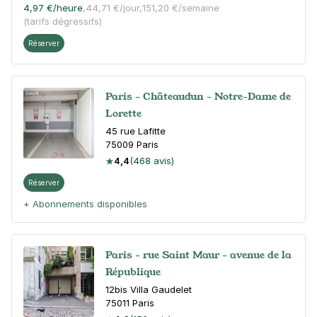
4,97 €
/heure
,
44,71 €/jour,
151,20 €/semaine
(tarifs dégressifs)
Réserver
Paris - Châteaudun - Notre-Dame de
Lorette
45 rue Lafitte
75009
Paris
4,4
(468 avis)
Réserver
+ Abonnements disponibles
Paris - rue Saint Maur - avenue de la
République
12bis Villa Gaudelet
75011
Paris