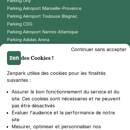
Parking Orly
Parking Aéroport Marseille-Provence
3 €
/heure
,
30 €/jour,
90 €/semaine
(tarifs dégressifs)
Parking Aéroport Toulouse Blagnac
Réserver
Parking CDG
+ Abonnements disponibles
Parking Aéroport Nantes Atlantique
Parking Adidas Arena
Parking Parc des Princes
Issy-les-Moulineaux - Issy Val de
Continuer sans accepter
Parking LDLC Arena
Seine - Jacques-Henri Lartigue
des Cookies !
Parking Stade Pierre Mauroy
5 rue Jacques-Henri Lartigue
92130
Issy-les-Moulineaux
Parking Groupama Stadium
Zenpark utilise des cookies pour les finalités
4,3
(135 avis)
Parking Vélodrome
suivantes :
Réserver
Parking Stade de France
Assurer le bon fonctionnement du service et du
+ Abonnements disponibles
Parking Bercy
site.
Ces cookies sont nécessaires et ne peuvent
Parking La Défense Arena
pas être désactivés
Parking Les 4 temps
Évaluer l'audience et la performance de notre
Parking Nation
site
Parking Porte de Versailles
Mesurer, optimiser et personnaliser nos