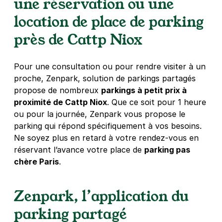
une réservation ou une
75015
Paris
4,5
(4 avis)
location de place de parking
3,50 €
/heure
,
32 €/jour,
95 €/semaine
(tarifs dégressifs)
près de Cattp Niox
Réserver
+ Abonnements disponibles
Pour une consultation ou pour rendre visiter à un
proche, Zenpark, solution de parkings partagés
propose de nombreux
parkings à petit prix à
Issy-les-Moulineaux - Mairie d'Issy -
proximité de Cattp Niox
. Que ce soit pour 1 heure
Palais des Sports
ou pour la journée, Zenpark vous propose le
22 boulevard des Frères Voisin
parking qui répond spécifiquement à vos besoins.
92130
Issy-les-Moulineaux
Ne soyez plus en retard à votre rendez-vous en
4,6
(463 avis)
réservant l’avance votre place de
parking pas
2,50 €
/heure
,
20 €/jour,
81 €/semaine
(tarifs dégressifs)
chère Paris
.
Réserver
+ Abonnements disponibles
Zenpark, l’application du
parking partagé
Boulogne-Billancourt - Prince–