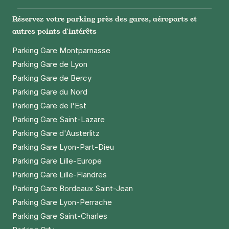
Réserver
Réservez votre parking près des gares, aéroports et
+ Abonnements disponibles
autres points d'intérêts
Parking Gare Montparnasse
Parking Gare de Lyon
Issy-les-Moulineaux - Île Saint-
Germain - Passerelle de l'Europe
Parking Gare de Bercy
37 rue du Passeur de Boulogne
Parking Gare du Nord
92130
Issy-les-Moulineaux
Parking Gare de l'Est
4,7
(247 avis)
Parking Gare Saint-Lazare
2,50 €
/heure
,
16 €/jour,
40 €/semaine
(tarifs dégressifs)
Parking Gare d'Austerlitz
Réserver
Parking Gare Lyon-Part-Dieu
+ Abonnements disponibles
Parking Gare Lille-Europe
Parking Gare Lille-Flandres
Parking Gare Bordeaux Saint-Jean
Boulogne - Point du Jour - Dôme
Parking Gare Lyon-Perrache
7 rue Molière
Parking Gare Saint-Charles
92100
Boulogne-Billancourt
4,5
(632 avis)