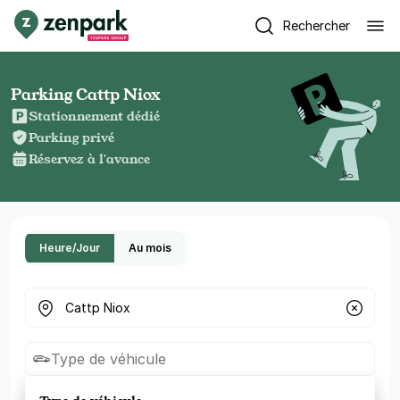
Rechercher
Parking Cattp Niox
Stationnement dédié
Parking privé
Réservez à l'avance
Heure/Jour
Au mois
Où cherchez-vous un parking ?
Type de véhicule