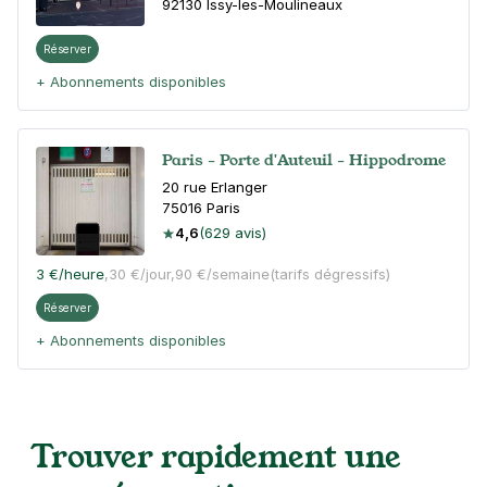
92130
Issy-les-Moulineaux
Réserver
+ Abonnements disponibles
Paris - Porte d'Auteuil - Hippodrome
20 rue Erlanger
75016
Paris
4,6
(629 avis)
3 €
/heure
,
30 €/jour,
90 €/semaine
(tarifs dégressifs)
Réserver
+ Abonnements disponibles
Paris - Parc André Citroën - rue St
Charles
Trouver rapidement une
209 rue Saint Charles