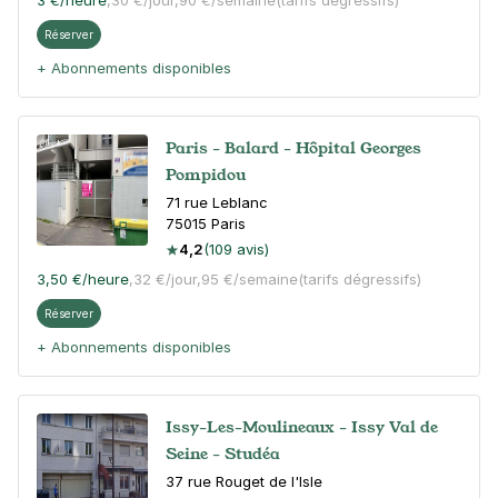
3 €
/heure
,
30 €/jour,
90 €/semaine
(tarifs dégressifs)
Réserver
+ Abonnements disponibles
Paris - Balard - Hôpital Georges
Pompidou
71 rue Leblanc
75015
Paris
4,2
(109 avis)
3,50 €
/heure
,
32 €/jour,
95 €/semaine
(tarifs dégressifs)
Réserver
+ Abonnements disponibles
Issy-Les-Moulineaux - Issy Val de
Seine - Studéa
37 rue Rouget de l'Isle