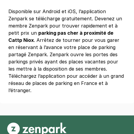
Marmottan - Parc des Princes
Disponible sur Android et iOS, l’application
18/24 rue de Paris
92100
Boulogne-Billancourt
Zenpark se télécharge gratuitement. Devenez un
4,5
(281 avis)
membre Zenpark pour trouver rapidement et à
petit prix un
parking pas cher à proximité de
3 €
/heure
,
30 €/jour,
90 €/semaine
(tarifs dégressifs)
Cattp Niox
. Arrêtez de tourner pour vous garer
Réserver
en réservant à l’avance votre place de parking
+ Abonnements disponibles
partagé Zenpark. Zenpark ouvre les portes des
parkings privés ayant des places vacantes pour
les mettre à la disposition de ses membres.
Paris - Paris 15 - avenue Félix Faure
Téléchargez l’application pour accéder à un grand
130 avenue Felix Faure
réseau de places de parking en France et à
75015
Paris
l’étranger.
4,4
(32 avis)
3,50 €
/heure
,
32 €/jour,
95 €/semaine
(tarifs dégressifs)
Réserver
+ Abonnements disponibles