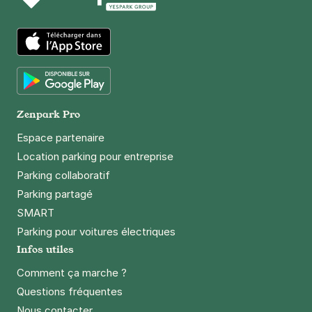
Paris - Parc André-Citroën - Javel
16 rue des Cévennes
75015
Paris
App Store
3,8
(129 avis)
3,50 €
/heure
,
32 €/jour,
88 €/semaine
(tarifs dégressifs)
Google Play
Zenpark Pro
Réserver
Espace partenaire
+ Abonnements disponibles
Location parking pour entreprise
Parking collaboratif
Issy-les-Moulineaux - Palais des
Parking partagé
Congrès d'Issy - Mairie
SMART
35 boulevard Gallieni
Parking pour voitures électriques
92130
Issy-les-Moulineaux
Infos utiles
4,5
(294 avis)
2,50 €
/heure
,
20 €/jour,
81 €/semaine
(tarifs dégressifs)
Comment ça marche ?
Questions fréquentes
Réserver
Nous contacter