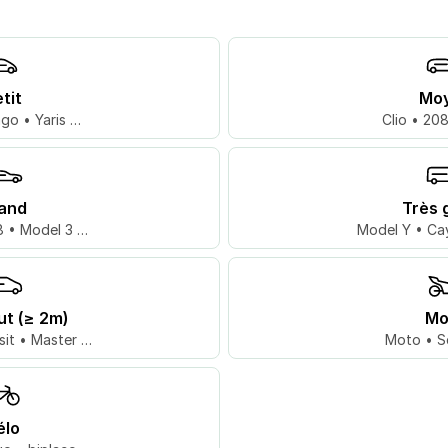
tit
Mo
go • Yaris …
Clio • 20
and
Très 
 • Model 3 …
Model Y • Ca
ut (≥ 2m)
Mo
sit • Master …
Moto • S
élo