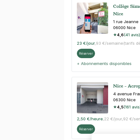
Collège Simo
Nice
1 rue Jeanne
06000
Nice
4,6
(41 avis)
23 €
/jour
,
93 €/semaine
(tarifs d
Réserver
+ Abonnements disponibles
Nice - Acrop
4 avenue Fra
06300
Nice
4,5
(161 avis
2,50 €
/heure
,
22 €/jour,
92 €/se
Réserver