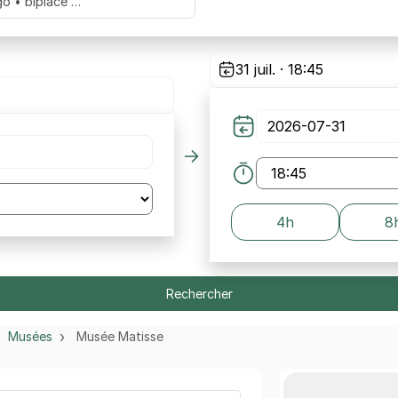
go • biplace …
31 juil. · 18:45
4h
8
Rechercher
Musées
Musée Matisse