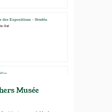
is des Expositions - Studéa
te Gal
Nice
t
chers Musée
)
ine
(tarifs dégressifs)