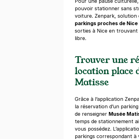
Pour une pause culturelle, 
pouvoir stationner sans st
voiture. Zenpark, solution
Clinique du
parkings proches de Nic
1 rue Anatole
sorties à Nice en trouvant
06000
Nice
libre.
4,8
(109 avi
2,50 €
/heure
,
23 €/jour,
96 €/se
Trouver une ré
Réserver
location place
+ Abonnements disponibles
Matisse
Grâce à l’application Zenpa
la réservation d’un parking 
de renseigner
Musée Mati
temps de stationnement ain
vous possédez. L’applicati
parkings correspondant à 