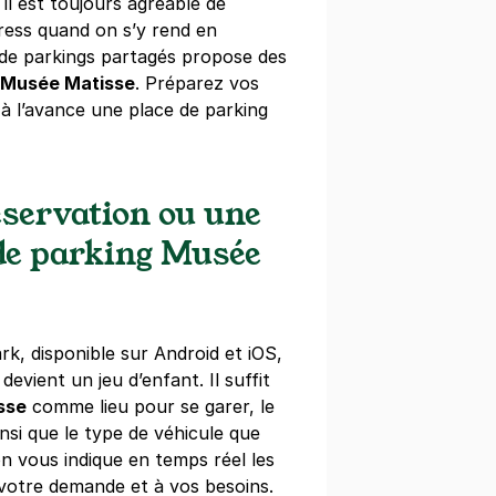
il est toujours agréable de
ress quand on s’y rend en
 de parkings partagés propose des
 Parc Impérial - Nice
e Musée Matisse
. Préparez vos
 France
 à l’avance une place de parking
s)
maine
(tarifs dégressifs)
servation ou une
 de parking Musée
rk, disponible sur Android et iOS,
devient un jeu d’enfant. Il suffit
sse
comme lieu pour se garer, le
si que le type de véhicule que
on vous indique en temps réel les
votre demande et à vos besoins.