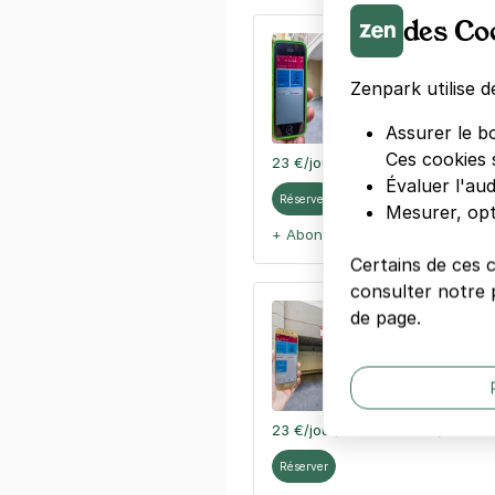
des Co
Saint-Roch -
55 boulevard 
Zenpark utilise d
06300
Nice
4,5
(18 avis)
Assurer le b
Ces cookies 
23 €
/jour
,
93 €/semaine
(tarifs d
Évaluer l'au
Réserver
Mesurer, opt
+ Abonnements disponibles
Certains de ces 
consulter notre p
Saint-Jean-
de page.
31 rue du Dr 
06300
Nice
4,4
(42 avis
23 €
/jour
,
93 €/semaine
(tarifs d
Réserver