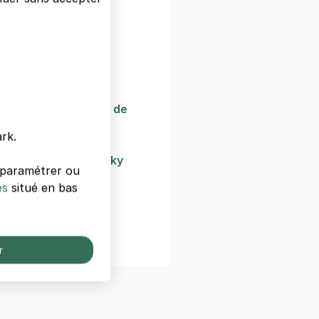
se
e Archéologique
toire Naturelle
scain de Cimiez
al du Sport
éontologie Humaine de
rk.
al Marc Chagall
Naïf Anatole Jakovsky
s paramétrer ou
is
es
situé en bas
Moderne et d'Art
n
r