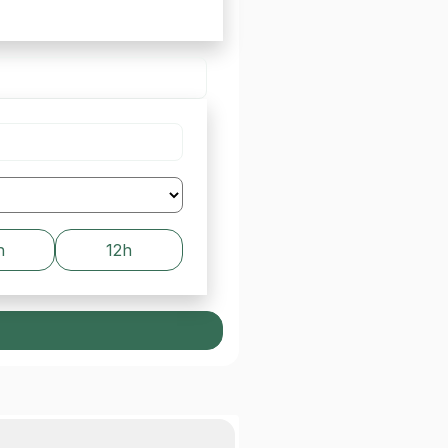
h
12h