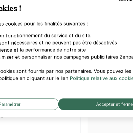
okies !
Musée Matis
 boulevard Virgil Barel - Nice
Musée et Sit
Virgile Barel
es cookies pour les finalités suivantes :
Muséum d'His
Musée Franci
on fonctionnement du service et du site.
Musée Nation
sont nécessaires et ne peuvent pas être désactivés
égressifs)
Musée de Pal
dience et la performance de notre site
Terra Amata
imiser et personnaliser nos campagnes publicitaires Zenpa
Musée Nation
Musée d'Art 
cookies sont fournis par nos partenaires. Vous pouvez le
Palais Lascar
olitique en cliquant sur le lien
Politique relative aux cooki
Musée d'Art 
d'Angely Université - Nice
Contemporai
Fighiera
Voir tout >
)
Paramétrer
Accepter et ferme
égressifs)