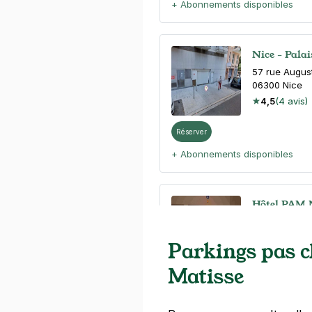
+ Abonnements disponibles
Nice - Pala
57 rue Augus
06300
Nice
4,5
(4 avis)
Réserver
+ Abonnements disponibles
Hôtel PAM 
26 rue Smolet
06300
Nice
Parkings pas 
4,8
(23 avis
Matisse
4 €
/heure
,
27 €/jour,
106 €/sema
Réserver