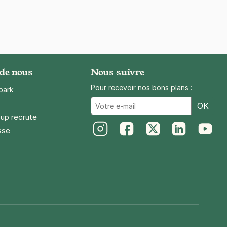
 de nous
Nous suivre
Pour recevoir nos bons plans :
park
Ema
OK
up recrute
sse
Instagram
Facebook
Twitter
LinkedIn
Youtube