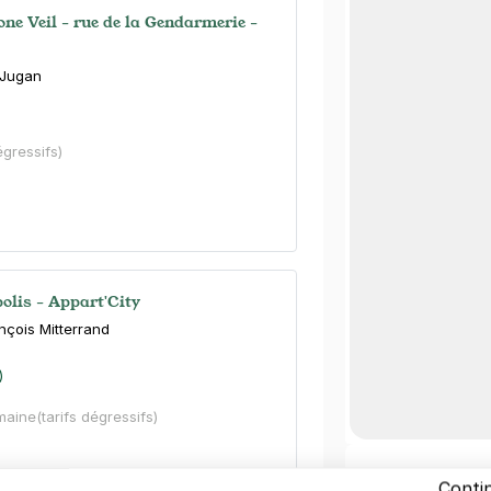
ne Veil - rue de la Gendarmerie -
 Jugan
égressifs)
olis - Appart'City
nçois Mitterrand
)
maine
(tarifs dégressifs)
Autres mus
Conti