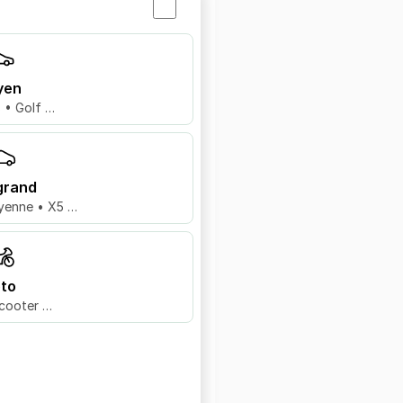
yen
8 • Golf …
grand
yenne • X5 …
to
cooter …