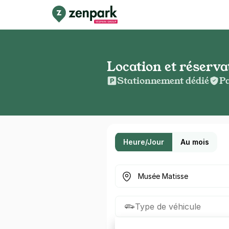
Location et réserv
Stationnement dédié
Pa
Heure/Jour
Au mois
Où cherchez-vous un parkin
Type de véhicule