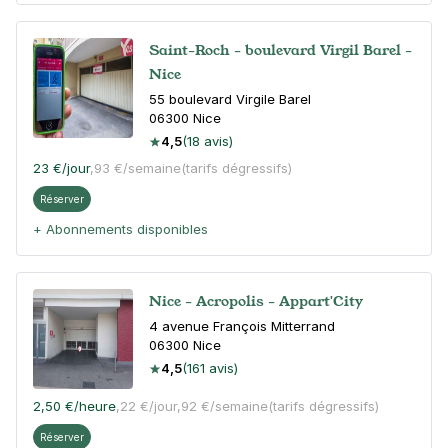
Saint-Roch - boulevard Virgil Barel -
Nice
55 boulevard Virgile Barel
06300
Nice
4,5
(18 avis)
23 €
/jour
,
93 €/semaine
(tarifs dégressifs)
Réserver
+ Abonnements disponibles
Nice - Acropolis - Appart'City
4 avenue François Mitterrand
06300
Nice
4,5
(161 avis)
2,50 €
/heure
,
22 €/jour,
92 €/semaine
(tarifs dégressifs)
Réserver