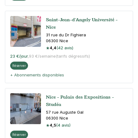
Saint-Jean-d'Angely Université -
Nice
31 rue du Dr Fighiera
06300
Nice
4,4
(42 avis)
23 €
/jour
,
93 €/semaine
(tarifs dégressifs)
Réserver
+ Abonnements disponibles
Nice - Palais des Expositions -
Studéa
57 rue Auguste Gal
06300
Nice
4,5
(4 avis)
Réserver