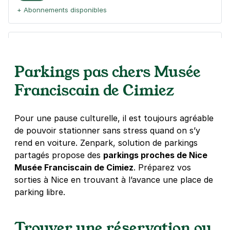
+ Abonnements disponibles
Hôtel PAM Nice
26 rue Smolett
Parkings pas chers Musée
06300
Nice
4,8
(23 avis)
Franciscain de Cimiez
4 €
/heure
,
27 €/jour,
106 €/semaine
(tarifs dégressifs)
Pour une pause culturelle, il est toujours agréable
Réserver
de pouvoir stationner sans stress quand on s’y
rend en voiture. Zenpark, solution de parkings
partagés propose des
Clinique du Parc Impérial - Nice
parkings proches de Nice
Musée Franciscain de Cimiez
. Préparez vos
1 rue Anatole France
06000
Nice
sorties à Nice en trouvant à l’avance une place de
4,8
(114 avis)
parking libre.
2,50 €
/heure
,
23 €/jour,
96 €/semaine
(tarifs dégressifs)
Trouver une réservation ou
Réserver