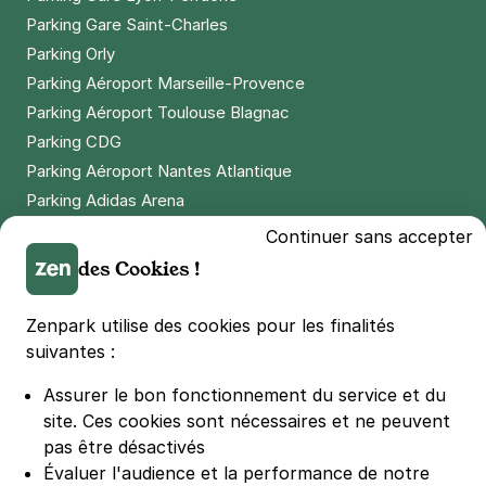
Parking Gare Saint-Charles
Parking Orly
Parking Aéroport Marseille-Provence
Parking Aéroport Toulouse Blagnac
Parking CDG
Parking Aéroport Nantes Atlantique
Parking Adidas Arena
Parking Parc des Princes
Continuer sans accepter
Parking LDLC Arena
des Cookies !
Parking Stade Pierre Mauroy
Parking Groupama Stadium
Zenpark utilise des cookies pour les finalités
Parking Vélodrome
suivantes :
Parking Stade de France
Assurer le bon fonctionnement du service et du
Parking Bercy
site.
Ces cookies sont nécessaires et ne peuvent
Parking La Défense Arena
pas être désactivés
Parking Les 4 temps
Évaluer l'audience et la performance de notre