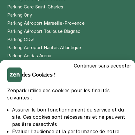
Parking Gare Saint-Charles
Parking Orly
Parking Aéroport Marseille-Provence
Parking Aéroport Toulouse Blagnac
Parking CDG
Parking Aéroport Nantes Atlantique
Parking Adidas Arena
Parking Parc des Princes
Continuer sans accepter
Parking LDLC Arena
des Cookies !
Parking Stade Pierre Mauroy
Parking Groupama Stadium
Zenpark utilise des cookies pour les finalités
Parking Vélodrome
suivantes :
Parking Stade de France
Assurer le bon fonctionnement du service et du
Parking Bercy
site.
Ces cookies sont nécessaires et ne peuvent
Parking La Défense Arena
pas être désactivés
Parking Les 4 temps
Évaluer l'audience et la performance de notre