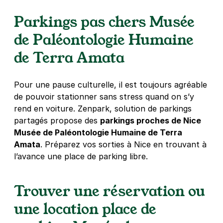
55 boulevard Virgile Barel
06300
Nice
Parkings pas chers Musée
4,5
(18 avis)
de Paléontologie Humaine
23 €
/jour
,
93 €/semaine
(tarifs dégressifs)
de Terra Amata
Réserver
+ Abonnements disponibles
Pour une pause culturelle, il est toujours agréable
de pouvoir stationner sans stress quand on s’y
Clinique du Parc Impérial - Nice
rend en voiture. Zenpark, solution de parkings
1 rue Anatole France
partagés propose des
parkings proches de Nice
06000
Nice
Musée de Paléontologie Humaine de Terra
4,8
(113 avis)
Amata
. Préparez vos sorties à Nice en trouvant à
2,50 €
/heure
,
23 €/jour,
96 €/semaine
(tarifs dégressifs)
l’avance une place de parking libre.
Réserver
Trouver une réservation ou
+ Abonnements disponibles
une location place de
Parc d'Estienne d'Orves - Baumettes