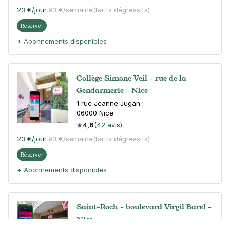
23 €
/jour
,
93 €/semaine
(tarifs dégressifs)
Réserver
+ Abonnements disponibles
Collège Simone Veil - rue de la
Gendarmerie - Nice
1 rue Jeanne Jugan
06000
Nice
4,6
(42 avis)
23 €
/jour
,
93 €/semaine
(tarifs dégressifs)
Réserver
+ Abonnements disponibles
Saint-Roch - boulevard Virgil Barel -
Nice