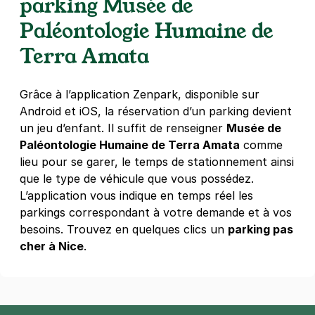
parking Musée de
- Nice
Paléontologie Humaine de
9 rue du Chalet des Roses
06000
Nice
Terra Amata
4,6
(35 avis)
Réserver
Grâce à l’application Zenpark, disponible sur
+ Abonnements disponibles
Android et iOS, la réservation d’un parking devient
un jeu d’enfant. Il suffit de renseigner
Musée de
Paléontologie Humaine de Terra Amata
comme
lieu pour se garer, le temps de stationnement ainsi
que le type de véhicule que vous possédez.
L’application vous indique en temps réel les
parkings correspondant à votre demande et à vos
besoins. Trouvez en quelques clics un
parking pas
cher à Nice
.