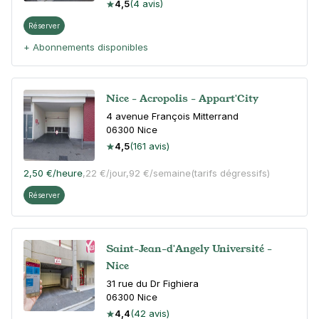
4,5
(4 avis)
Réserver
+ Abonnements disponibles
Nice - Acropolis - Appart'City
4 avenue François Mitterrand
06300
Nice
4,5
(161 avis)
2,50 €
/heure
,
22 €/jour,
92 €/semaine
(tarifs dégressifs)
Réserver
Saint-Jean-d'Angely Université -
Nice
31 rue du Dr Fighiera
06300
Nice
4,4
(42 avis)