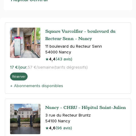
Square Varcolfier - boulevard du
Recteur Senn - Nancy
11 boulevard du Recteur Senn
54000
Nancy
4,4
(43 avis)
17 €
/jour
,
57 €/semaine
(tarifs dégressifs)
Réserver
+ Abonnements disponibles
Nancy - CHRU - Hôpital Saint-Julien
3 rue du Recteur Bruntz
54100
Nancy
4,6
(96 avis)