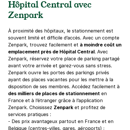
Hôpital Central avec
11 rue de Mulhouse
Zenpark
54000
Nancy
4,4
(163 avis)
À proximité des hôpitaux, le stationnement est
2 €
/heure
,
17 €/jour,
57 €/semaine
(tarifs dégressifs)
souvent limité et difficile d’accès. Avec un compte
Réserver
Zenpark, trouvez facilement et
à moindre coût un
+ Abonnements disponibles
emplacement près de Hôpital Central
. Avec
Zenpark, réservez votre place de parking partagé
avant votre arrivée et garez-vous sans stress.
Rue du Maréchal Victor duc de
Zenpark ouvre les portes des parkings privés
Bellune - Nancy
ayant des places vacantes pour les mettre à la
37 rue du Maréchal Victor duc de Bellune
disposition de ses membres. Accédez facilement à
54000
Nancy
des milliers de places de stationnement
en
4,8
(18 avis)
France et à l’étranger grâce à l’application
Réserver
Zenpark. Choisissez
Zenpark
et profitez de
+ Abonnements disponibles
services pratiques :
- Des prix avantageux partout en France et en
Belgique (centres-villes, gares, aéroports) ;