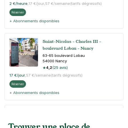
2 €
/heure
,
17 €/jour,
57 €/semaine
(tarifs dégressifs)
Réserver
+ Abonnements disponibles
Saint-Nicolas - Charles III -
boulevard Lobau - Nancy
63-65 boulevard Lobau
54000
Nancy
4,2
(25 avis)
17 €
/jour
,
57 €/semaine
(tarifs dégressifs)
Réserver
+ Abonnements disponibles
Centre Commercial Nancy Lobau -
Auchan Les Allées
Trouver une place de
127 boulevard Lobau