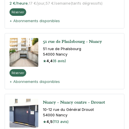
2 €
/heure
,
17 €/jour,
57 €/semaine
(tarifs dégressifs)
Réserver
+ Abonnements disponibles
51 rue de Phalsbourg - Nancy
51 rue de Phalsbourg
54000
Nancy
4,4
(6 avis)
Réserver
+ Abonnements disponibles
Nancy - Nancy centre - Drouot
10-12 rue du Général Drouot
54000
Nancy
4,5
(113 avis)