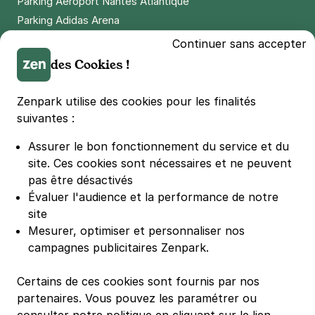
Parking Aéroport Nantes Atlantique
Parking Adidas Arena
Parking Parc des Princes
Continuer sans accepter
Parking LDLC Arena
des Cookies !
Parking Stade Pierre Mauroy
Parking Groupama Stadium
Zenpark utilise des cookies pour les finalités
Parking Vélodrome
suivantes :
Parking Stade de France
Assurer le bon fonctionnement du service et du
Parking Bercy
site.
Ces cookies sont nécessaires et ne peuvent
Parking La Défense Arena
pas être désactivés
Parking Les 4 temps
Évaluer l'audience et la performance de notre
Parking Nation
site
Parking Porte de Versailles
Mesurer, optimiser et personnaliser nos
campagnes publicitaires Zenpark.
Parking Lille Grand Palais
Parking Euralille
Certains de ces cookies sont fournis par nos
Parking Casino Barrière Lille
partenaires. Vous pouvez les paramétrer ou