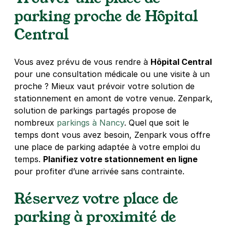
54000
Nancy
parking proche de Hôpital
3,9
(10 avis)
Central
2 €
/heure
,
18 €/jour,
61 €/semaine
(tarifs dégressifs)
Réserver
Vous avez prévu de vous rendre à
Hôpital Central
+ Abonnements disponibles
pour une consultation médicale ou une visite à un
proche ? Mieux vaut prévoir votre solution de
stationnement en amont de votre venue. Zenpark,
Secours Populaire Français -
solution de parkings partagés propose de
Antenne de Nancy-Etoile - rue
nombreux
parkings à Nancy
. Quel que soit le
Frederic Chopin
temps dont vous avez besoin, Zenpark vous offre
4 rue Frederic Chopin
une place de parking adaptée à votre emploi du
54000
Nancy
temps.
Planifiez votre stationnement en ligne
4,4
(15 avis)
pour profiter d’une arrivée sans contrainte.
Réserver
+ Abonnements disponibles
Réservez votre place de
parking à proximité de
Nancy - Mon Désert - Gare de Nancy