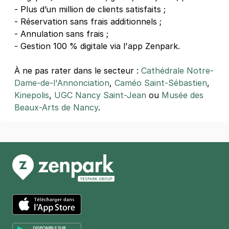
Place Commanderie - rue Gabriel
- Plus d’un million de clients satisfaits ;
Mouilleron - Nancy
- Réservation sans frais additionnels ;
1 rue Jacques Bellange
- Annulation sans frais ;
54000
Nancy
- Gestion 100 % digitale via l'app Zenpark.
4,5
(20 avis)
17 €
/jour
,
57 €/semaine
(tarifs dégressifs)
À ne pas rater dans le secteur :
Cathédrale Notre-
Dame-de-l'Annonciation
,
Caméo Saint-Sébastien
,
Réserver
Kinepolis
,
UGC Nancy Saint-Jean
ou
Musée des
+ Abonnements disponibles
Beaux-Arts de Nancy
.
App Store