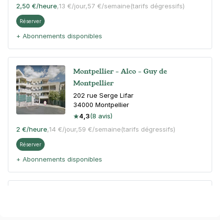
2,50 €
/heure
,
13 €/jour,
57 €/semaine
(tarifs dégressifs)
Réserver
+ Abonnements disponibles
Montpellier - Alco - Guy de
Montpellier
202 rue Serge Lifar
34000
Montpellier
4,3
(8 avis)
2 €
/heure
,
14 €/jour,
59 €/semaine
(tarifs dégressifs)
Réserver
+ Abonnements disponibles
Montpellier - Caf de l'Hérault - allée
Pierre Lescot
108 allée Pierre Lescot