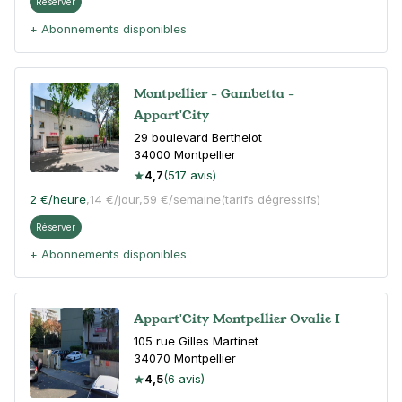
Réserver
+ Abonnements disponibles
Montpellier - Gambetta -
Appart'City
29 boulevard Berthelot
34000
Montpellier
4,7
(517 avis)
2 €
/heure
,
14 €/jour,
59 €/semaine
(tarifs dégressifs)
Réserver
+ Abonnements disponibles
Appart'City Montpellier Ovalie I
105 rue Gilles Martinet
34070
Montpellier
4,5
(6 avis)