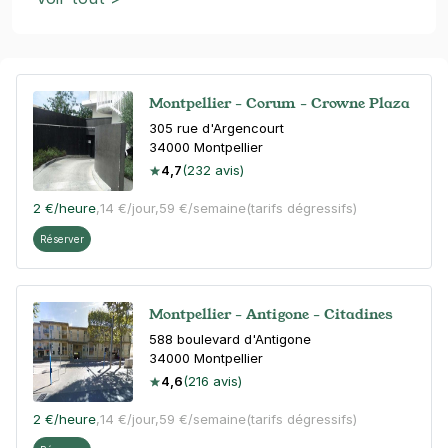
Montpellier - Corum - Crowne Plaza
305 rue d'Argencourt
34000
Montpellier
4,7
(232 avis)
2 €
/heure
,
14 €/jour,
59 €/semaine
(tarifs dégressifs)
Réserver
Montpellier - Antigone - Citadines
588 boulevard d'Antigone
34000
Montpellier
4,6
(216 avis)
2 €
/heure
,
14 €/jour,
59 €/semaine
(tarifs dégressifs)