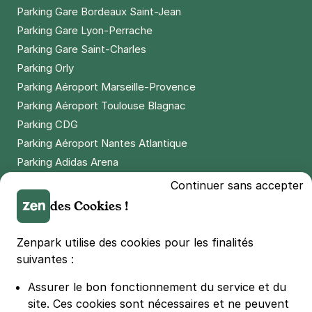
Parking Gare Bordeaux Saint-Jean
Parking Gare Lyon-Perrache
Parking Gare Saint-Charles
Parking Orly
Parking Aéroport Marseille-Provence
Parking Aéroport Toulouse Blagnac
Parking CDG
Parking Aéroport Nantes Atlantique
Parking Adidas Arena
Parking Parc des Princes
Continuer sans accepter
Parking LDLC Arena
des Cookies !
Parking Stade Pierre Mauroy
Parking Groupama Stadium
Zenpark utilise des cookies pour les finalités
Parking Vélodrome
suivantes :
Parking Stade de France
Assurer le bon fonctionnement du service et du
Parking Bercy
site.
Ces cookies sont nécessaires et ne peuvent