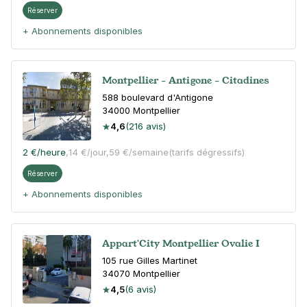
Réserver
+ Abonnements disponibles
Montpellier - Antigone - Citadines
588 boulevard d'Antigone
34000
Montpellier
4,6
(216 avis)
2 €
/heure
,
14 €/jour,
59 €/semaine
(tarifs dégressifs)
Réserver
+ Abonnements disponibles
Appart'City Montpellier Ovalie I
105 rue Gilles Martinet
34070
Montpellier
4,5
(6 avis)