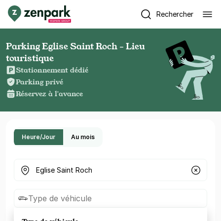
Rechercher
Parking Eglise Saint Roch - Lieu
touristique
Stationnement dédié
Parking privé
Réservez à l'avance
Heure/Jour
Au mois
Où cherchez-vous un parking ?
Type de véhicule