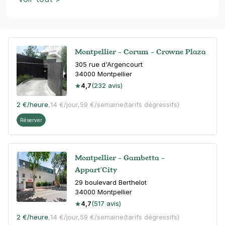
Montpellier - Corum - Crowne Plaza
305 rue d'Argencourt
34000
Montpellier
4,7
(232 avis)
2 €
/heure
,
14 €/jour,
59 €/semaine
(tarifs dégressifs)
Réserver
Montpellier - Gambetta -
Appart'City
29 boulevard Berthelot
34000
Montpellier
4,7
(517 avis)
2 €
/heure
,
14 €/jour,
59 €/semaine
(tarifs dégressifs)