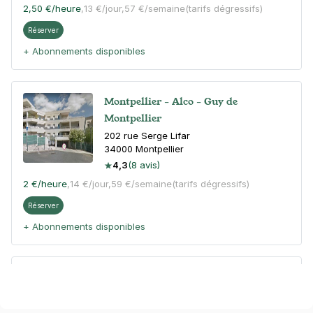
2,50 €
/heure
,
13 €/jour,
57 €/semaine
(tarifs dégressifs)
Réserver
+ Abonnements disponibles
Montpellier - Alco - Guy de
Montpellier
202 rue Serge Lifar
34000
Montpellier
4,3
(8 avis)
2 €
/heure
,
14 €/jour,
59 €/semaine
(tarifs dégressifs)
Réserver
+ Abonnements disponibles
Montpellier - Caf de l'Hérault - allée
Pierre Lescot
108 allée Pierre Lescot