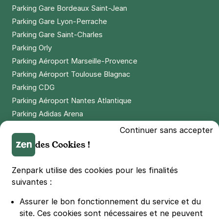
Parking Gare Bordeaux Saint-Jean
Parking Gare Lyon-Perrache
Parking Gare Saint-Charles
Parking Orly
Parking Aéroport Marseille-Provence
Parking Aéroport Toulouse Blagnac
Parking CDG
Parking Aéroport Nantes Atlantique
Parking Adidas Arena
Parking Parc des Princes
Continuer sans accepter
Parking LDLC Arena
des Cookies !
Parking Stade Pierre Mauroy
Parking Groupama Stadium
Zenpark utilise des cookies pour les finalités
Parking Vélodrome
suivantes :
Parking Stade de France
Assurer le bon fonctionnement du service et du
Parking Bercy
site.
Ces cookies sont nécessaires et ne peuvent