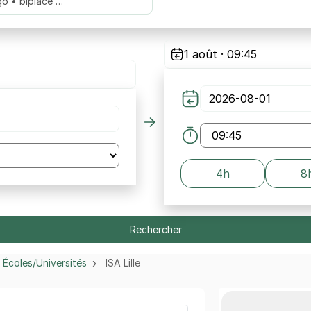
go • biplace …
1 août · 09:45
4h
8
Rechercher
Écoles/Universités
ISA Lille