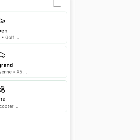
yen
8 • Golf …
grand
yenne • X5 …
to
cooter …