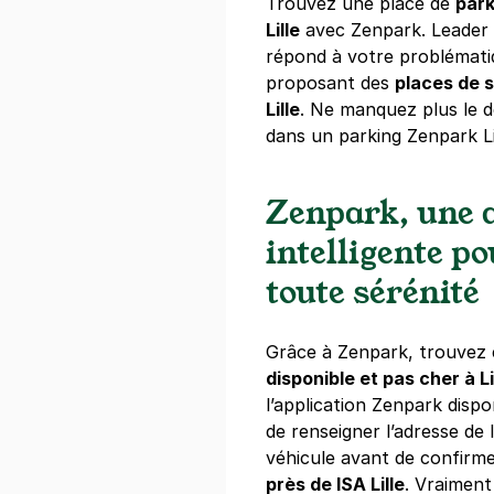
Trouvez une place de
park
Lille
avec Zenpark. Leader 
Réserver
répond à votre problémati
+ Abonnements disponibles
proposant des
places de 
Lille
. Ne manquez plus le 
dans un parking Zenpark Lil
Lille - Waz
112 rue Jule
59000
Lille
Zenpark, une a
4,5
(173 avi
intelligente p
2,50 €
/heure
,
18 €/jour,
68 €/se
toute sérénité
Réserver
+ Abonnements disponibles
Grâce à Zenpark, trouvez 
disponible et pas cher à Li
l’application Zenpark dispon
Lille - Cor
de renseigner l’adresse de l
6 rue Bérang
véhicule avant de confirme
59800
Lille
près de ISA Lille
. Vraiment
4,4
(102 avi