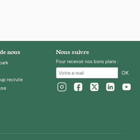
 de nous
Nous suivre
Pour recevoir nos bons plans :
park
Ema
OK
up recrute
sse
Instagram
Facebook
Twitter
LinkedIn
Youtube