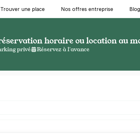
Trouver une place
Nos offres entreprise
Blo
réservation horaire ou location au mo
rking privé
Réservez à l'avance
g ?