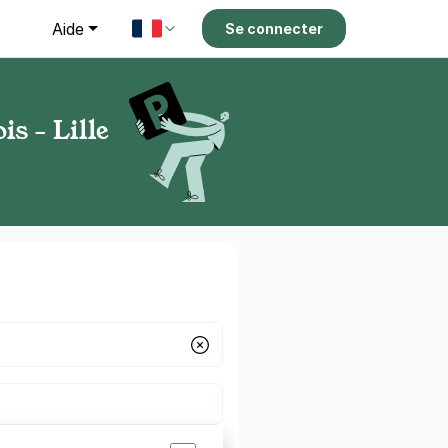
g
Aide
Se connecter
is - Lille