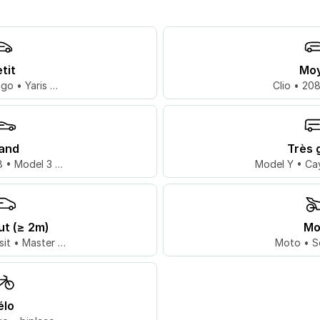
tit
Mo
go • Yaris …
Clio • 20
and
Très 
 • Model 3 …
Model Y • Ca
ut (≥ 2m)
Mo
sit • Master …
Moto • S
élo