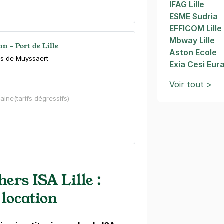
IFAG Lille
ESME Sudria
EFFICOM Lille
Mbway Lille
an - Port de Lille
Aston Ecole
es de Muyssaert
Exia Cesi Eural
)
Voir tout >
aine
(tarifs dégressifs)
emmes - Estudines
ers ISA Lille :
ndre
 location
)
aine
(tarifs dégressifs)