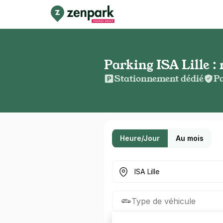
Parking ISA Lille : 
Stationnement dédié
Pa
Heure/Jour
Au mois
Où cherchez-vous un parkin
Type de véhicule