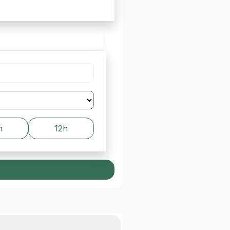
h
12h