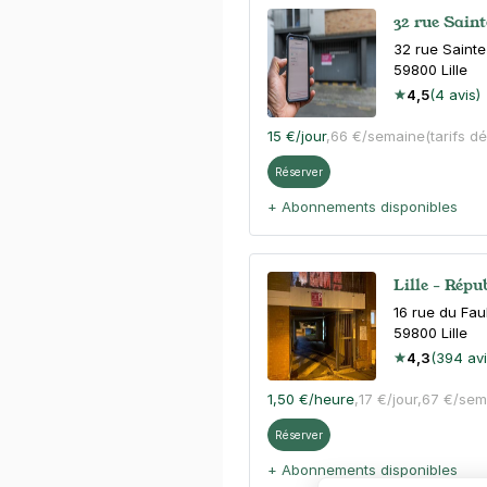
32 rue Saint
32 rue Saint
59800
Lille
4,5
(4 avis)
15 €
/jour
,
66 €/semaine
(tarifs d
Réserver
+ Abonnements disponibles
Lille - Rép
16 rue du Fa
59800
Lille
4,3
(394 avi
1,50 €
/heure
,
17 €/jour,
67 €/sem
Réserver
+ Abonnements disponibles