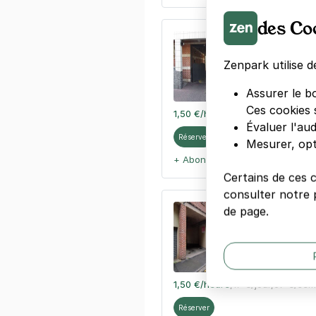
des Co
Lille - Port
59 rue Philip
Zenpark utilise d
59800
Lille
4,3
(239 avi
Assurer le b
Ces cookies 
1,50 €
/heure
,
14 €/jour,
65 €/sem
Évaluer l'au
Réserver
Mesurer, opt
+ Abonnements disponibles
Certains de ces 
consulter notre p
Lille - Gamb
de page.
93 rue Ratis
59800
Lille
4,3
(72 avis
1,50 €
/heure
,
17 €/jour,
67 €/sem
Réserver