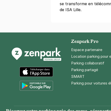
se transforme en télécomm
1 €
/heure
,
7 €/jour,
30 €/semain
de ISA Lille.
Réserver
+ Abonnements disponibles
Zenpark Pro
Espace partenaire
Location parking pour 
Parking collaboratif
Parking partagé
SMART
App Store
Parking pour voitures é
Google Play
Réservez votre parking près des gares, aéroports 