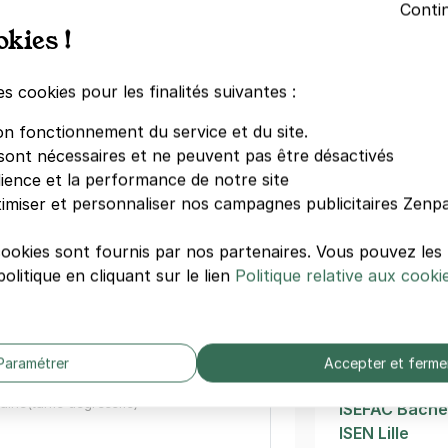
Conti
okies !
Théâtre Seba
 de Lille - Faculté de Médecine
Novotel Lille
Jardin Vauba
pe-Laurent Roland
es cookies pour les finalités suivantes :
Citadelle Lille
s)
Alliance Cou
on fonctionnement du service et du site.
ISA Lille
sont nécessaires et ne peuvent pas être désactivés
aine
(tarifs dégressifs)
EGC Lille
dience et la performance de notre site
Ipac Bachelo
imiser et personnaliser nos campagnes publicitaires Zenpa
Parc zoologiq
UFA Michel S
cookies sont fournis par nos partenaires. Vous pouvez le
olitique en cliquant sur le lien
Politique relative aux cooki
etta - Comédie de Lille
Autres écol
bonne
Institut Paste
Paramétrer
Accepter et ferme
)
IAE Lille
aine
(tarifs dégressifs)
ISEFAC Bachel
ISEN Lille