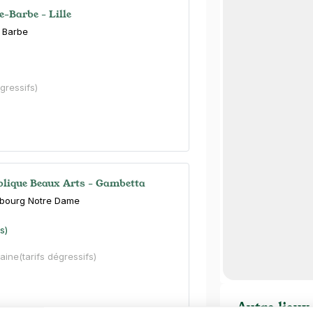
e-Barbe - Lille
e Barbe
égressifs)
ublique Beaux Arts - Gambetta
ubourg Notre Dame
s)
aine
(tarifs dégressifs)
Autre lieux 