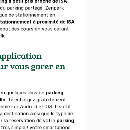
ing à petit prix proche de ISA
du parking partagé, Zenpark
que de stationnement en
stationnement à proximité de ISA
début des cours en vous garant
le.
emmes - Porte des Postes
s Guesde
pplication
s)
our vous garer en
maine
(tarifs dégressifs)
en quelques clics un
parking
lle
. Téléchargez gratuitement
ible sur Android et iOS. Il suffit
montaigne - Béranger
a destination ainsi que le type de
er
r la réservation de votre
parking
 très simple ! Votre smartphone
s)