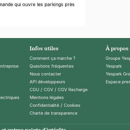
ande qui ouvre les parkings près
e
(tarifs dégressifs)
Infos utiles
À propos
Comment ça marche ?
Groupe Yes
entreprise
Questions fréquentes
Yespark
Nous contacter
Yespark Gro
API développeurs
Espace pre
/
/
CGU
CGV
CGV Recharge
lectriques
Mentions légales
/
Confidentialité
Cookies
Charte de transparence
et autres points d'intérêts