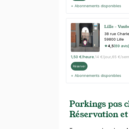
+ Abonnements disponibles
Lille - Vaub
38 rue Charl
59800
Lille
4,5
(69 avis
1,50 €
/heure
,
14 €/jour,
65 €/sem
Réserver
+ Abonnements disponibles
Lille - Waz
Parkings pas ch
81 rue de Fla
59000
Lille
Réservation et
4,7
(181 avis
1,50 €
/heure
,
17 €/jour,
67 €/sem