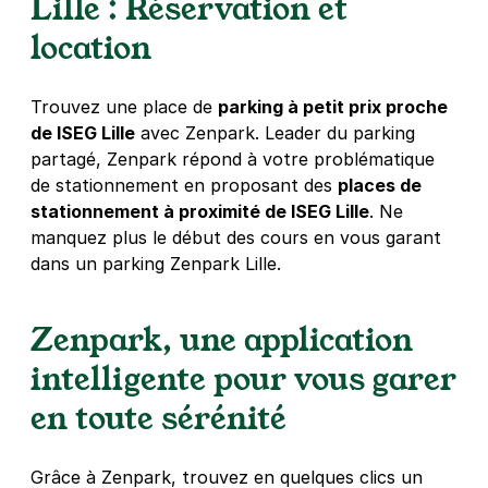
Lille : Réservation et
4,5
(32 avis)
1,50 €
/heure
,
15 €/jour,
70 €/semaine
(tarifs dégressifs)
location
Réserver
+ Abonnements disponibles
Trouvez une place de
parking à petit prix proche
de ISEG Lille
avec Zenpark. Leader du parking
partagé, Zenpark répond à votre problématique
1 boulevard du Docteur Calmette -
de stationnement en proposant des
places de
Lille
stationnement à proximité de ISEG Lille
. Ne
1 boulevard du Docteur Calmette
manquez plus le début des cours en vous garant
59800
Lille
dans un parking Zenpark Lille.
4,4
(19 avis)
26 €
/jour
,
78 €/semaine
(tarifs dégressifs)
Zenpark, une application
Réserver
intelligente pour vous garer
+ Abonnements disponibles
en toute sérénité
Lille - Porte de Valenciennes - Le Lil
Club
Grâce à Zenpark, trouvez en quelques clics un