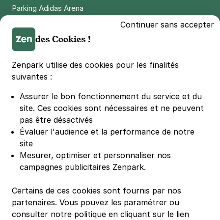
Parking Adidas Arena
1,50 €
/heure
,
14 €/jour,
65 €/semaine
(tarifs dégressifs)
Parking Parc des Princes
Continuer sans accepter
Réserver
Parking LDLC Arena
des Cookies !
+ Abonnements disponibles
Parking Stade Pierre Mauroy
Parking Groupama Stadium
Zenpark utilise des cookies pour les finalités
Parking Vélodrome
suivantes :
Lille - Vieux Lille - IAE
Parking Stade de France
32 rue des Bateliers
Assurer le bon fonctionnement du service et du
Parking Bercy
59000
Lille
site.
Ces cookies sont nécessaires et ne peuvent
4,6
(370 avis)
Parking La Défense Arena
pas être désactivés
Parking Les 4 temps
2,50 €
Évaluer l'audience et la performance de notre
/heure
,
17 €/jour,
72 €/semaine
(tarifs dégressifs)
Parking Nation
site
Réserver
Parking Porte de Versailles
Mesurer, optimiser et personnaliser nos
+ Abonnements disponibles
campagnes publicitaires Zenpark.
Parking Lille Grand Palais
Parking Euralille
Certains de ces cookies sont fournis par nos
Parking Casino Barrière Lille
partenaires. Vous pouvez les paramétrer ou
consulter notre politique en cliquant sur le lien