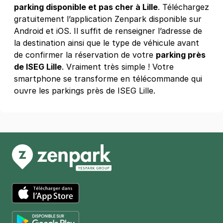
parking disponible et pas cher à Lille
. Téléchargez
81 rue Georges Clemenceau
59000
Lille
gratuitement l’application Zenpark disponible sur
4,5
(314 avis)
Android et iOS. Il suffit de renseigner l’adresse de
1,50 €
/heure
,
15 €/jour,
70 €/semaine
(tarifs dégressifs)
la destination ainsi que le type de véhicule avant
de confirmer la réservation de votre
parking près
Réserver
de ISEG Lille
. Vraiment très simple ! Votre
+ Abonnements disponibles
smartphone se transforme en télécommande qui
ouvre les parkings près de ISEG Lille.
Lille - Wazemmes - Estudines
81 rue de Flandre
59000
Lille
4,7
(181 avis)
1,50 €
/heure
,
17 €/jour,
67 €/semaine
(tarifs dégressifs)
Réserver
+ Abonnements disponibles
App Store