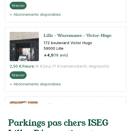
Réserver
+ Abonnements disponibles
Lille - Wazemmes - Victor-Hugo
172 boulevard Victor Hugo
59000
Lille
4,5
(19 avis)
2,50 €
/heure
,
16 €/jour,
71 €/semaine
(tarifs dégressifs)
Réserver
+ Abonnements disponibles
Lille - Porte de Douai - Stade Jean
Bouin
Parkings pas chers ISEG
49 boulevard de Belfort
59000
Lille