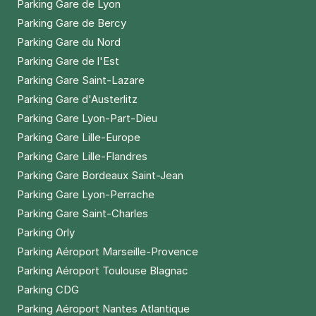
Parking Gare de Lyon
Réserver
Parking Gare de Bercy
+ Abonnements disponibles
Parking Gare du Nord
Parking Gare de l'Est
Parking Gare Saint-Lazare
Lille - Port de Lille - Faculté de
Parking Gare d'Austerlitz
Médecine
Parking Gare Lyon-Part-Dieu
59 rue Philippe-Laurent Roland
59800
Lille
Parking Gare Lille-Europe
4,3
(240 avis)
Parking Gare Lille-Flandres
1,50 €
/heure
,
14 €/jour,
65 €/semaine
(tarifs dégressifs)
Parking Gare Bordeaux Saint-Jean
Réserver
Parking Gare Lyon-Perrache
+ Abonnements disponibles
Parking Gare Saint-Charles
Parking Orly
Parking Aéroport Marseille-Provence
Lille - Vauban - Port de Lille
Parking Aéroport Toulouse Blagnac
38 rue Charles de Muyssaert
Parking CDG
59800
Lille
Parking Aéroport Nantes Atlantique
4,5
(69 avis)