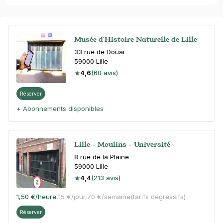
Musée d'Histoire Naturelle de Lille
33 rue de Douai
59000
Lille
4,6
(60 avis)
Réserver
+ Abonnements disponibles
Lille - Moulins - Université
8 rue de la Plaine
59000
Lille
4,4
(213 avis)
1,50 €
/heure
,
15 €/jour,
70 €/semaine
(tarifs dégressifs)
Réserver