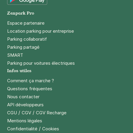
Lille - Wazemmes - Porte des Postes
Google Play
112 rue Jules Guesde
Zenpark Pro
59000
Lille
4,5
(173 avis)
Espace partenaire
Location parking pour entreprise
2,50 €
/heure
,
18 €/jour,
68 €/semaine
(tarifs dégressifs)
Parking collaboratif
Réserver
Parking partagé
+ Abonnements disponibles
SMART
Parking pour voitures électriques
Infos utiles
Lille - Gare de Lille Flandres -
Mairie
Comment ça marche ?
68 bis rue Gustave Delory
Questions fréquentes
59800
Lille
Nous contacter
4,4
(689 avis)
API développeurs
3 €
/heure
,
30 €/jour,
92 €/semaine
(tarifs dégressifs)
/
/
CGU
CGV
CGV Recharge
Réserver
Mentions légales
+ Abonnements disponibles
/
Confidentialité
Cookies