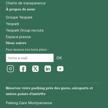
Charte de transparence
À propos de nous
Lille - République Beaux Arts -
Gambetta
Groupe Yespark
16 rue du Faubourg Notre Dame
Yespark
59800
Lille
Yespark Group recrute
4,3
(397 avis)
Espace presse
1,50 €
/heure
,
17 €/jour,
67 €/semaine
(tarifs dégressifs)
Nous suivre
Réserver
Pour recevoir nos bons plans :
+ Abonnements disponibles
Email
OK
Lille - Gare de Lille Flandres -
Instagram
Facebook
Twitter
LinkedIn
Youtube
Tournai
22 rue Tournai à Lille (Puis passage de la
Réservez votre parking près des gares, aéroports et
Demi-Lune)
59800
Lille
autres points d'intérêts
4,3
(861 avis)
Parking Gare Montparnasse
3 €
/heure
,
29 €/jour,
111 €/semaine
(tarifs dégressifs)