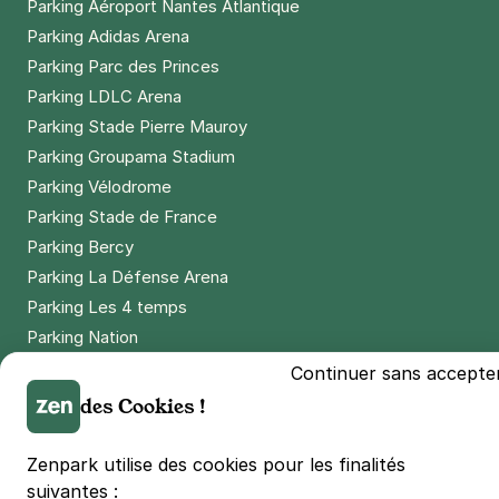
Parking Aéroport Nantes Atlantique
Parking Adidas Arena
Parking Parc des Princes
Parking LDLC Arena
Parking Stade Pierre Mauroy
Parking Groupama Stadium
Parking Vélodrome
Parking Stade de France
Parking Bercy
Parking La Défense Arena
Parking Les 4 temps
Parking Nation
Parking Porte de Versailles
Continuer sans accepte
Parking Lille Grand Palais
des Cookies !
Parking Euralille
Parking Casino Barrière Lille
Zenpark utilise des cookies pour les finalités
suivantes :