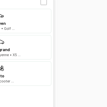
yen
8 • Golf …
grand
yenne • X5 …
to
cooter …