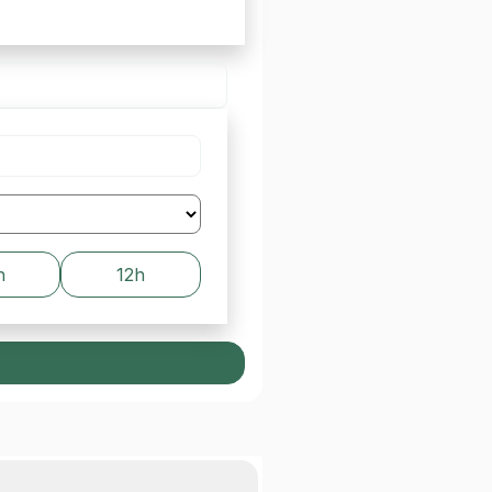
h
12h