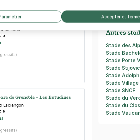
Grenoble INP
Paramétrer
Accepter et ferme
uai de la Graille - Elie Vernet
ard de Lans
Autres stad
ble
)
Stade des Al
Stade Bachel
égressifs)
Stade Porte V
Stade Stijovi
Stade Adolph
Stade Villag
Stade SNCF
Gare de Grenoble - Les Estudines
Stade du Ver
Stade du Clos
ix Esclangon
ble
Stade Vauca
s)
égressifs)