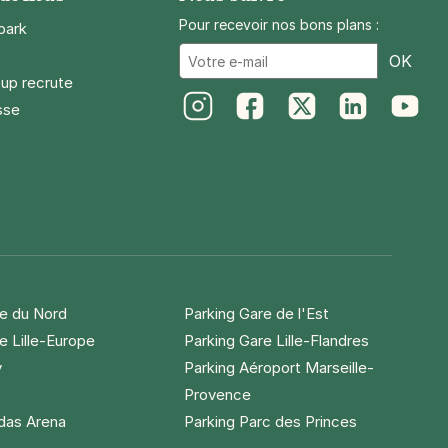
Pour recevoir nos bons plans :
park
Ema
OK
up recrute
sse
Instagram
Facebook
Twitter
LinkedIn
Youtube
re du Nord
Parking Gare de l'Est
e Lille-Europe
Parking Gare Lille-Flandres
y
Parking Aéroport Marseille-
Provence
idas Arena
Parking Parc des Princes