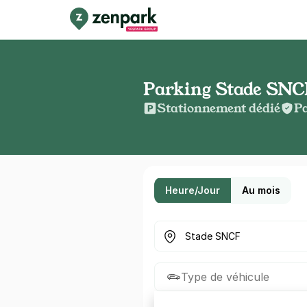
Parking Stade SNCF 
Stationnement dédié
Pa
Heure/Jour
Au mois
Où cherchez-vous un parkin
Type de véhicule