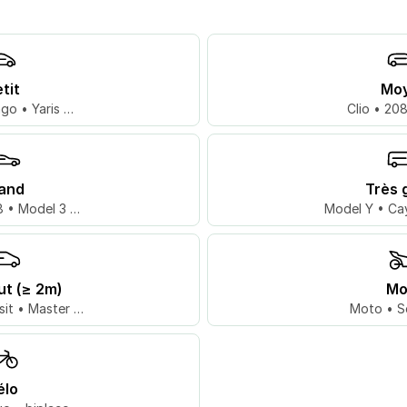
tit
Mo
go • Yaris …
Clio • 20
and
Très 
 • Model 3 …
Model Y • Ca
ut (≥ 2m)
Mo
sit • Master …
Moto • S
élo