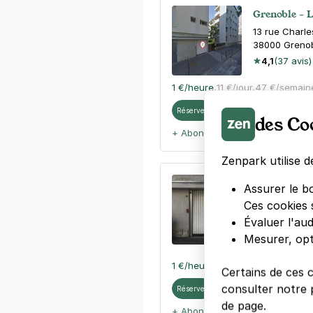
Grenoble - 
13 rue Charle
38000
Greno
4,1
(37 avis)
1 €
/heure
,
11 €/jour,
47 €/semain
Réserver
des Co
+ Abonnements disponibles
Zenpark utilise d
Grenoble - 
Assurer le b
Merlin
Ces cookies 
5 rue Charles
Évaluer l'au
38000
Greno
Mesurer, opt
4,6
(40 avis
1 €
/heure
,
11 €/jour,
47 €/semain
Certains de ces 
consulter notre p
Réserver
de page.
+ Abonnements disponibles