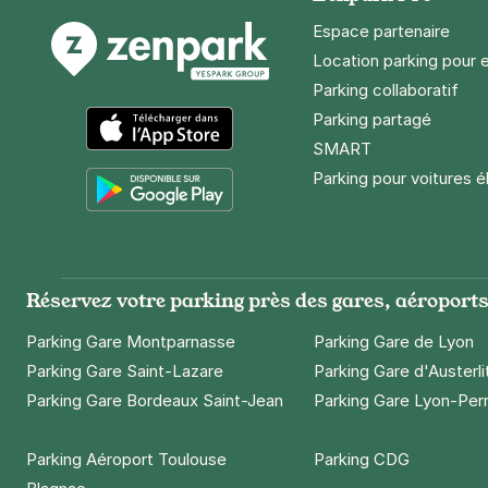
18 €
/jour
,
72 €/semaine
(tarifs d
Espace partenaire
Réserver
Location parking pour 
Parking collaboratif
Parking partagé
Grenoble - 
SMART
3 rue de l'es
App Store
38000
Greno
Parking pour voitures é
4,4
(103 avi
Google Play
18 €
/jour
,
72 €/semaine
(tarifs d
Réserver
Réservez votre parking près des gares, aéroports 
+ Abonnements disponibles
Parking Gare Montparnasse
Parking Gare de Lyon
Parking Gare Saint-Lazare
Parking Gare d'Austerli
Grenoble - 
Parking Gare Bordeaux Saint-Jean
Parking Gare Lyon-Per
40 rue Nicola
38000
Greno
Parking Aéroport Toulouse
Parking CDG