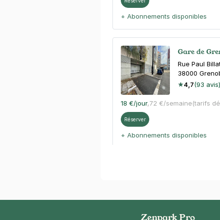
Réserver
+ Abonnements disponibles
Gare de Gre
Rue Paul Billa
38000
Greno
4,7
(93 avis
18 €
/jour
,
72 €/semaine
(tarifs d
Réserver
+ Abonnements disponibles
Grenoble - 
18 avenue Do
38000
Greno
4,4
(336 avi
Zenpark Pro