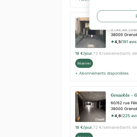
Grenoble - q
3 rue du Vill
38000
Greno
4,5
(191 avis
18 €
/jour
,
72 €/semaine
(tarifs d
Réserver
+ Abonnements disponibles
Grenoble - 
60/62 rue Fél
38000
Greno
4,6
(225 avi
18 €
/jour
,
72 €/semaine
(tarifs d