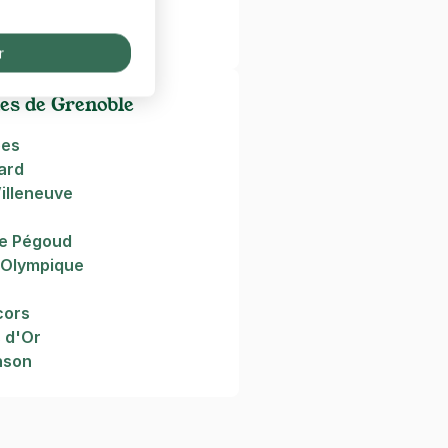
 Ense3
r
es de Grenoble
pes
ard
illeneuve
c
e Pégoud
e Olympique
cors
 d'Or
nson