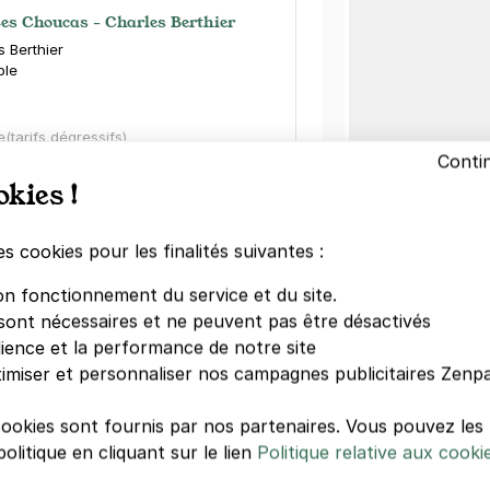
Les Choucas - Charles Berthier
s Berthier
ble
e
(tarifs dégressifs)
Conti
okies !
es cookies pour les finalités suivantes :
Les Choucas - quai Paul Louis
on fonctionnement du service et du site.
sont nécessaires et ne peuvent pas être désactivés
 Berthier
dience et la performance de notre site
ble
imiser et personnaliser nos campagnes publicitaires Zenpa
)
e
(tarifs dégressifs)
cookies sont fournis par nos partenaires. Vous pouvez le
olitique en cliquant sur le lien
Politique relative aux cooki
Autre lieux