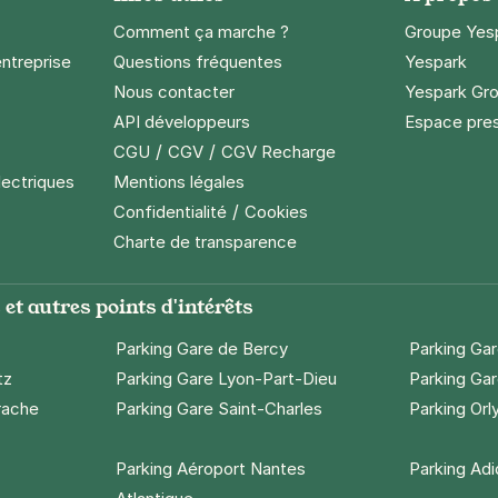
égressifs)
Comment ça marche ?
Groupe Yes
entreprise
Questions fréquentes
Yespark
Nous contacter
Yespark Gro
API développeurs
Espace pre
Gare de Grenoble - Estoc
/
/
CGU
CGV
CGV Recharge
toc
ble
lectriques
Mentions légales
s)
/
Confidentialité
Cookies
Charte de transparence
égressifs)
et autres points d'intérêts
Parking Gare de Bercy
Parking Ga
tz
Parking Gare Lyon-Part-Dieu
Parking Gar
Gare de Grenoble - Saint-Bruno
rache
Parking Gare Saint-Charles
Parking Orl
s Chorier
ble
Parking Aéroport Nantes
Parking Ad