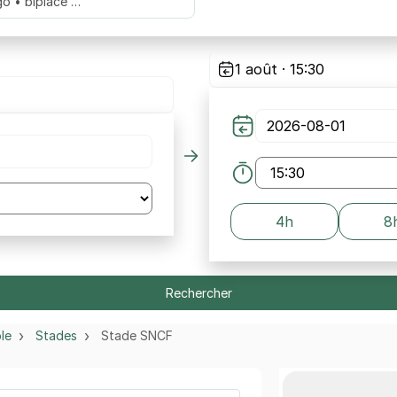
go • biplace …
1 août · 15:30
4h
8
Rechercher
le
Stades
Stade SNCF