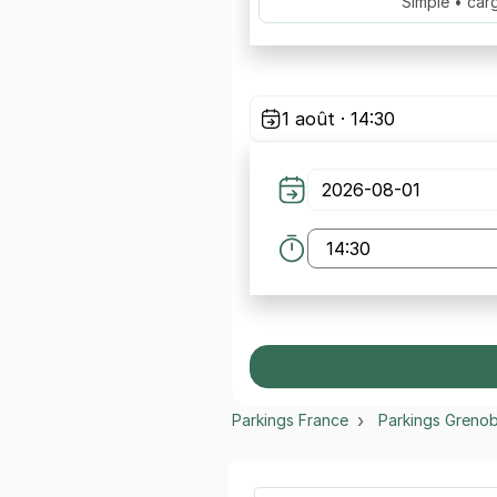
Simple • car
1 août · 14:30
Parkings France
Parkings Grenob