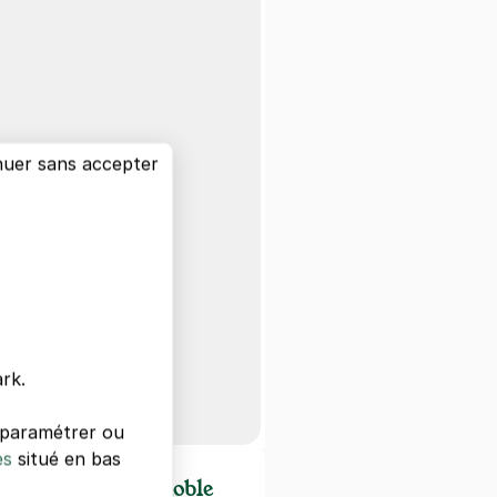
nuer sans accepter
rk.
s paramétrer ou
es
situé en bas
 d'intérêts à Grenoble