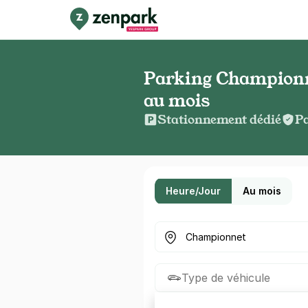
Parking Championne
au mois
Stationnement dédié
Pa
Heure/Jour
Au mois
Où cherchez-vous un parkin
Type de véhicule