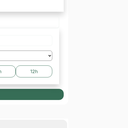
h
12h