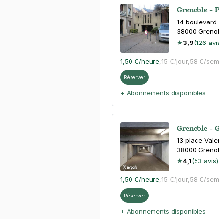
Grenoble - P
14 boulevard 
38000
Greno
3,9
(126 avi
1,50 €
/heure
,
15 €/jour,
58 €/sem
Réserver
+ Abonnements disponibles
Grenoble - 
13 place Vale
38000
Greno
4,1
(53 avis)
1,50 €
/heure
,
15 €/jour,
58 €/sem
Réserver
+ Abonnements disponibles