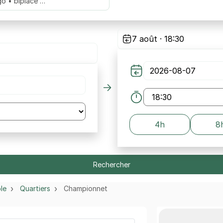
go • biplace …
7 août · 18:30
4h
8
Rechercher
le
Quartiers
Championnet