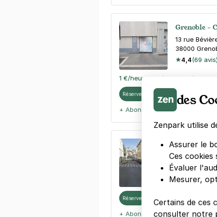
Grenoble - 
13 rue Bévièr
38000
Greno
4,4
(69 avis
1 €
/heure
,
11 €/jour,
47 €/semain
Réserver
des Co
+ Abonnements disponibles
Zenpark utilise d
Assurer le b
Grenoble - 
Ces cookies 
40 rue Nicola
38000
Greno
Évaluer l'au
Mesurer, opt
Réserver
Certains de ces 
consulter notre p
+ Abonnements disponibles