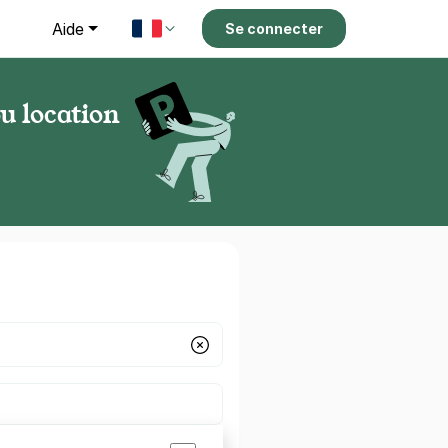
g
Aide
Se connecter
u location