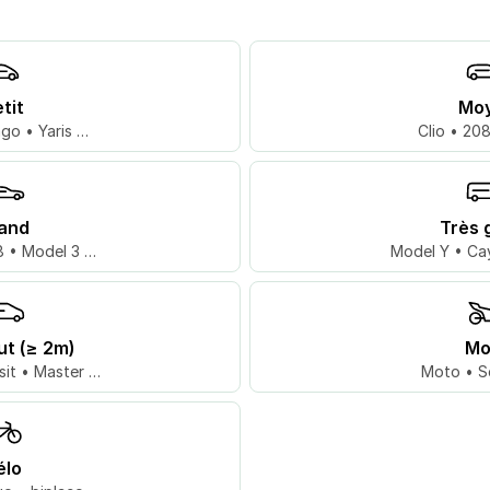
tit
Mo
go • Yaris …
Clio • 20
and
Très 
 • Model 3 …
Model Y • Ca
ut (≥ 2m)
Mo
sit • Master …
Moto • S
élo