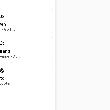
yen
8 • Golf …
grand
yenne • X5 …
to
cooter …