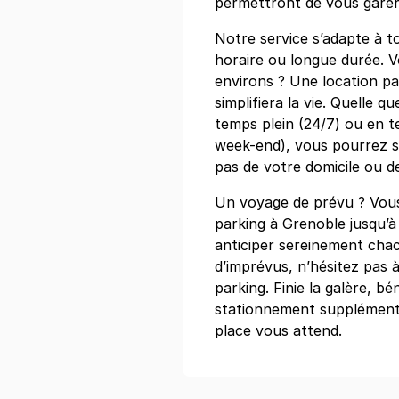
permettront de vous garer 
+ Abonnements disponibles
Notre service s’adapte à t
horaire ou longue durée. Vo
environs ? Une location p
Grenoble - C
simplifiera la vie. Quelle qu
30 rue Ampè
temps plein (24/7) ou en t
38000
Greno
week-end), vous pourrez s
3,3
(2 avis)
pas de votre domicile ou de 
Réserver
Un voyage de prévu ? Vous
+ Abonnements disponibles
parking à Grenoble jusqu’à
anticiper sereinement cha
d’imprévus, n’hésitez pas 
Grenoble - 
parking. Finie la galère, bé
60/62 rue Fél
stationnement supplémentai
38000
Greno
place vous attend.
4,6
(225 avi
18 €
/jour
,
72 €/semaine
(tarifs d