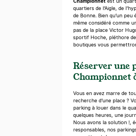
Championnet
est un quart
quartiers de l’Aigle, de l’
de Bonne. Bien qu’un peu é
Gare de Gre
même considéré comme une 
pas de la place Victor Hugo
Rue Paul Billa
38000
Greno
sportif Hoche, pléthore de
4,7
(95 avis
boutiques vous permettront
18 €
/jour
,
72 €/semaine
(tarifs d
Réserver une p
Réserver
Championnet à
+ Abonnements disponibles
Vous en avez marre de tou
Grenoble - P
recherche d’une place ? V
Clémenceau
parking à louer dans le qu
33 rue Moyra
quelques heures, une jour
38100
Grenob
Nous avons la solution !, 
4,7
(5 avis)
responsables, nos parking
Réserver