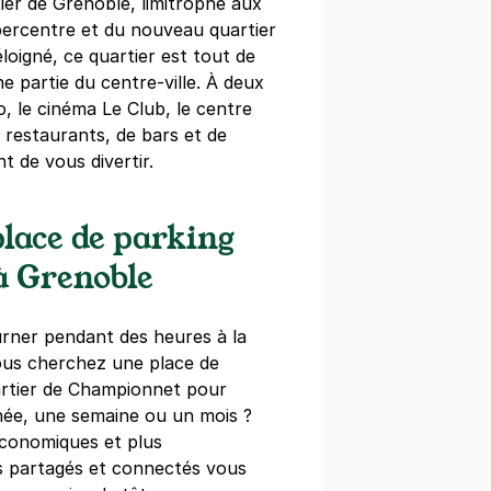
ier de Grenoble, limitrophe aux
hypercentre et du nouveau quartier
loigné, ce quartier est tout de
noble - Le Hüb Apparthotel
partie du centre-ville. À deux
, le cinéma Le Club, le centre
t
ble
 restaurants, de bars et de
)
 de vous divertir.
égressifs)
lace de parking
 Grenoble
rner pendant des heures à la
alais des Sports - Halle
ous cherchez une place de
artier de Championnet pour
nd
née, une semaine ou un mois ?
le
économiques et plus
s partagés et connectés vous