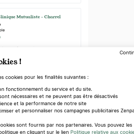
Clinique Mutualiste - Charrel
e
ble
)
e
(tarifs dégressifs)
Conti
okies !
es cookies pour les finalités suivantes :
on fonctionnement du service et du site.
Gare de Grenoble - Saint-Bruno
sont nécessaires et ne peuvent pas être désactivés
s Chorier
ble
dience et la performance de notre site
imiser et personnaliser nos campagnes publicitaires Zenpa
cookies sont fournis par nos partenaires. Vous pouvez le
olitique en cliquant sur le lien
Politique relative aux cooki