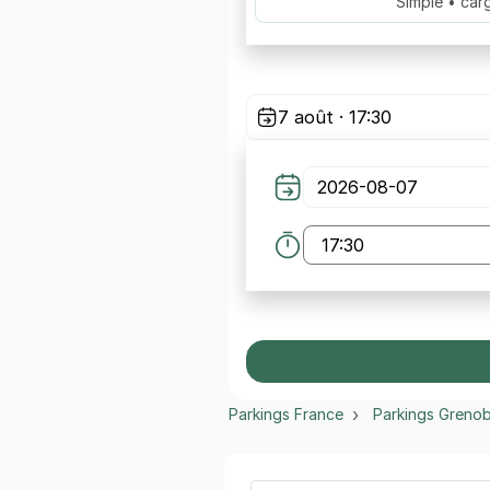
Simple • car
7 août · 17:30
Parkings France
Parkings Grenob