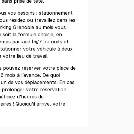
sans prise de tête.
ous vos besoins : stationnement
us résidez ou travaillez dans les
arking Grenoble au mois vous
horier-Berriat - La Belle Electrique
e soit la formule choisie, en
re
emps partagé (5j/7 ou nuits et
ble
tationner votre véhicule à deux
votre lieu de travail.
 pouvez réserver votre place de
 6 mois à l’avance. De quoi
cun de vos déplacements. En cas
à prolonger votre réservation
Gare de Grenoble - Les Estudines
néficiez d’heures de
ix Esclangon
res ! Quoiqu’il arrive, votre
ble
s)
égressifs)