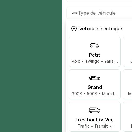
Type de véhicule
Véhicule électrique
Petit
Polo • Twingo • Yaris …
Grand
3008 • 5008 • Model 3
M
…
Très haut (≥ 2m)
Trafic • Transit •
Master …