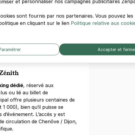
imiser et personnaliser nos campagnes publicitaires Zenpa
les transports publics de Dijon
tamment) et bénéficie d’un bon
cookies sont fournis par nos partenaires. Vous pouvez le
xes périphériques.
olitique en cliquant sur le lien
Politique relative aux cooki
 et parkings
th Dijon
Paramétrer
Accepter et ferme
 Zénith
king dédié
, réservé aux
us ou lié au billet de
ipal offre plusieurs centaines de
 1 000), bien qu’il puisse se
rs d’événement. L’accès y est
de circulation de Chenôve / Dijon,
fique.