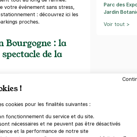
Parc des Expo
de votre événement sans stress,
Jardin Botan
 stationnement : découvrez ici les
 parkings proches.
Voir tout >
n Bourgogne : la
 spectacle de la
h Dijon Bourgogne
accueille une
Conti
okies !
sique, humour, spectacles grand
usqu’à environ
6 500 spectateurs
ebout, assis, gradins
es cookies pour les finalités suivantes :
 le territoire de
Chenôve
, au sein
étropole
, à quelques minutes
on fonctionnement du service et du site.
e Dijon. L’adresse officielle est
14
sont nécessaires et ne peuvent pas être désactivés
 21300 Chenôve
.
dience et la performance de notre site