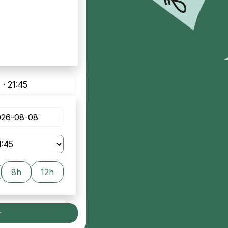
 · 21:45
8h
12h
r