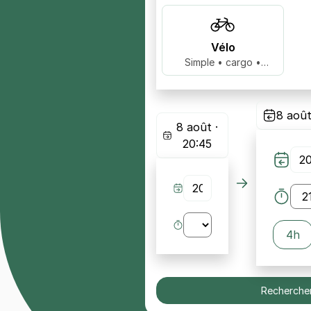
Vélo
Simple • cargo •
biplace …
8 août
8 août ·
20:45
4h
Recherche