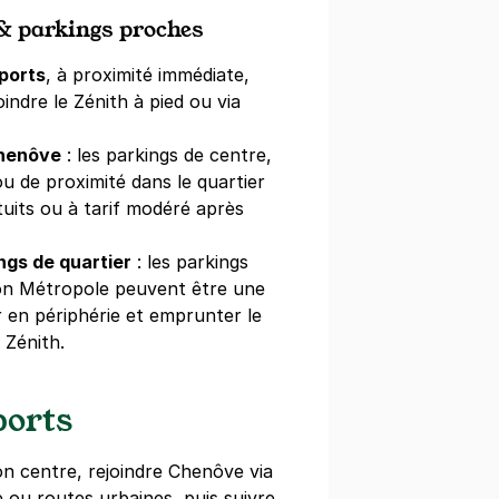
 & parkings proches
ports
, à proximité immédiate,
indre le Zénith à pied ou via
Chenôve
: les parkings de centre,
 de proximité dans le quartier
uits ou à tarif modéré après
ings de quartier
: les parkings
jon Métropole peuvent être une
 en périphérie et emprunter le
 Zénith.
ports
on centre, rejoindre Chenôve via
 ou routes urbaines, puis suivre