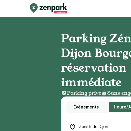
Parking Zén
Dijon Bourg
réservation
immédiate
Parking privé
Sans eng
Évènements
Heure/J
Où cherchez-vous un parkin