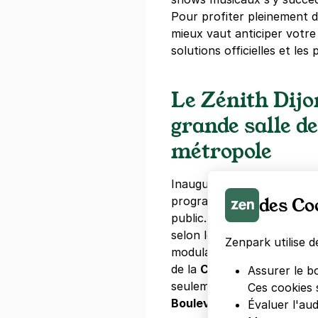
Pour profiter pleinement 
mieux vaut anticiper votre
solutions officielles et les
Le Zénith Dijo
grande salle de
métropole
Inauguré en 2003, le
Zénit
des Co
programmation variée : mu
public. Il peut accueillir j
selon les configurations (d
Zenpark utilise d
modulables). Il se situe sur
de la
Communauté Dijon M
Assurer le b
seulement du centre-ville d
Ces cookies 
Boulevard Henri Ziegler,
Évaluer l'au