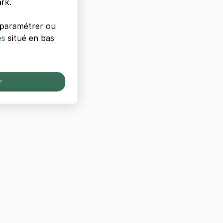
rk.
s paramétrer ou
es
situé en bas
r