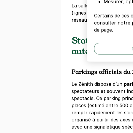
Mesurer, opt
La salle est desservie par 
(lignes de bus CITADIS no
Certains de ces 
réseau routier depuis les a
consulter notre p
de page.
Stationnement
autour du Zéni
Parkings officiels du
Le Zénith dispose d’un
par
spectateurs et souvent incl
spectacle. Ce parking princ
places (estimé entre 500 et
remplir rapidement les soi
organisé à partir des axes 
avec une signalétique spéci