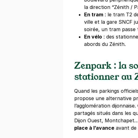
la direction “Zénith / 
En tram
: le tram T2 d
ville et la gare SNCF j
soirée, un tram passe 
En vélo
: des stationn
abords du Zénith.
Zenpark : la s
stationner au 
Quand les parkings officie
propose une alternative pr
l’agglomération dijonnaise
partagés situés dans les q
Dijon Ouest, Montchapet…),
place à l’avance
avant de 