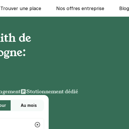
Trouver une place
Nos offres entreprise
Blo
ith de
ogne:
agement
Stationnement dédié
our
Au mois
g ?