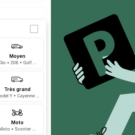
Moyen
Clio • 208 • Golf …
Très grand
odel Y • Cayenne •
X5 …
Moto
Moto • Scooter …