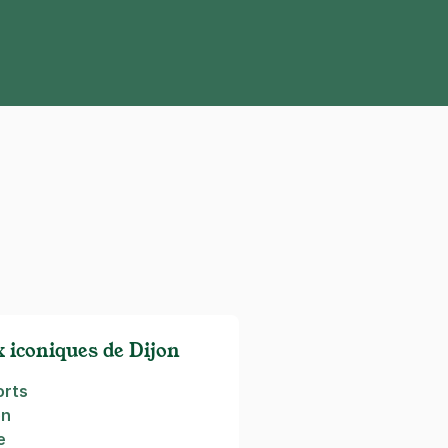
x iconiques de Dijon
orts
on
e