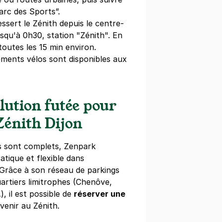
Parc des Sports”.
essert le Zénith depuis le centre-
usqu'à 0h30, station "Zénith". En
toutes les 15 min environ.
ements vélos sont disponibles aux
olution futée pour
Zénith Dijon
ls sont complets, Zenpark
atique et flexible dans
. Grâce à son réseau de parkings
uartiers limitrophes (Chenôve,
 il est possible de
réserver une
venir au Zénith.