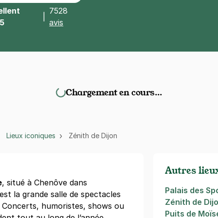
llent
7528
|
/5
avis
Chargement en cours…
Lieux iconiques
Zénith de Dijon
Autres lieu
e
, situé à Chenôve dans
Palais des Sp
 est la grande salle de spectacles
Zénith de Dij
. Concerts, humoristes, shows ou
Puits de Moïs
ent tout au long de l’année.