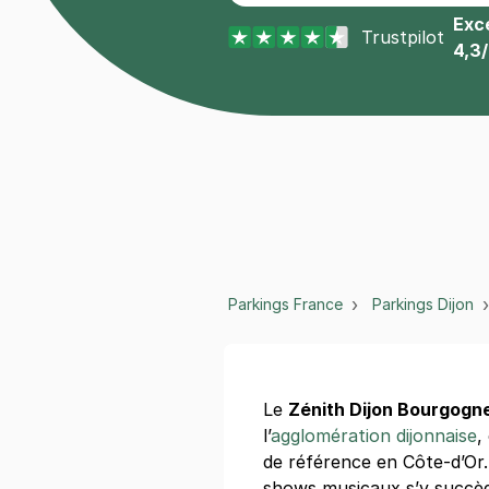
Exce
Trustpilot
4,3
Parkings France
Parkings Dijon
Le
Zénith Dijon Bourgogn
l’
agglomération dijonnaise
,
de référence en Côte-d’Or
shows musicaux s’y succèd