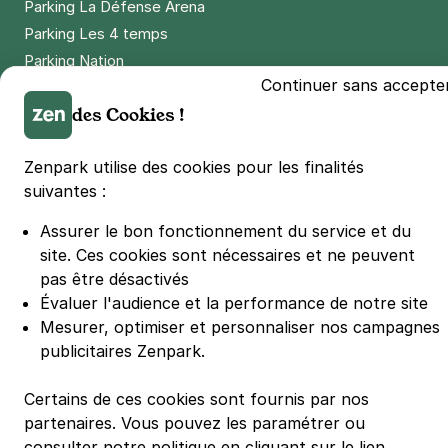
Parking La Défense Arena
Parking Les 4 temps
Parking Nation
Continuer sans accepte
Parking Porte de Versailles
des Cookies !
Parking Lille Grand Palais
Parking Euralille
Zenpark utilise des cookies pour les finalités
Parking Casino Barrière Lille
suivantes :
Assurer le bon fonctionnement du service et du
🌍 Passer de 130 à 110 km/h sur autoroute réduit votre
consommation de 20%
site.
Ces cookies sont nécessaires et ne peuvent
#SeDéplacerMoinsPolluer
pas être désactivés
© Zenpark 2012 - 2026 - Tous droits réservés - Fabriqué avec soin à
Évaluer l'audience et la performance de notre site
Rennes et Paris
Mesurer, optimiser et personnaliser nos campagnes
publicitaires Zenpark.
Certains de ces cookies sont fournis par nos
partenaires. Vous pouvez les paramétrer ou
consulter notre politique en cliquant sur le lien