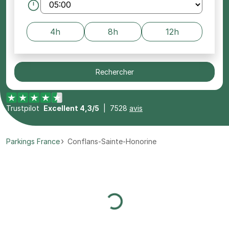
4h
8h
12h
Rechercher
Trustpilot
Excellent 4,3/5
|
7528
avis
Parkings France
Conflans-Sainte-Honorine