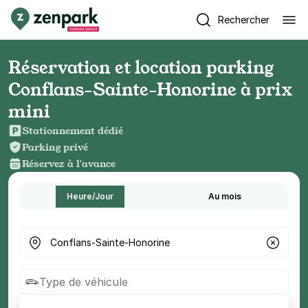
Rechercher
Réservation et location parking
Conflans-Sainte-Honorine à prix
mini
Stationnement dédié
Parking privé
Réservez à l'avance
Heure/Jour
Au mois
Où cherchez-vous un parking ?
Type de véhicule