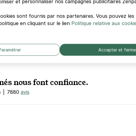
imiser et personnaliser nos campagnes publicitaires Zenpa
cookies sont fournis par nos partenaires. Vous pouvez le
olitique en cliquant sur le lien
Politique relative aux cooki
s parkings sont en
ins cher que la voirie
Paramétrer
Accepter et ferme
nés nous font confiance.
n
|
7880
avis