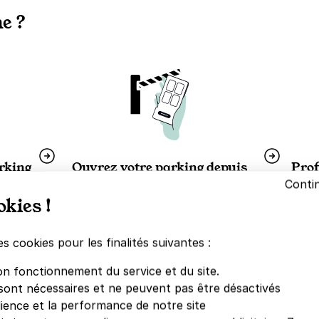
e ?
arking
Ouvrez votre parking depuis
Prof
votre téléphone
Conti
lques
Garez
okies !
en téléchargeant l'application mobile
lors d
Yespark depuis l'
App Store
ou
Google Store
es cookies pour les finalités suivantes :
on fonctionnement du service et du site.
sont nécessaires et ne peuvent pas être désactivés
dience et la performance de notre site