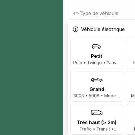
Type de véhicule
Véhicule électrique
Petit
Polo • Twingo • Yaris …
Grand
3008 • 5008 • Model 3
M
…
Très haut (≥ 2m)
Trafic • Transit •
Master …