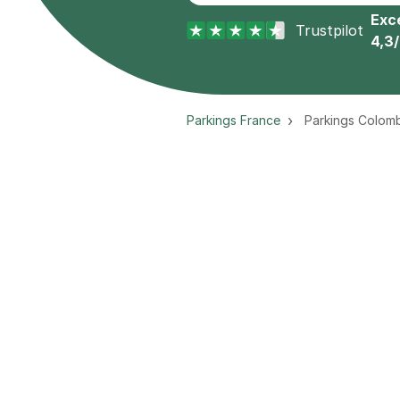
Exce
Trustpilot
4,3
Parkings France
Parkings Colom