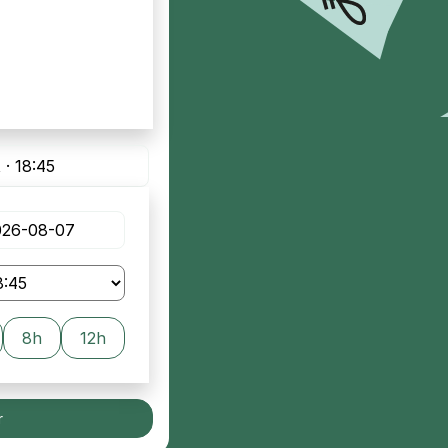
 · 18:45
8h
12h
r