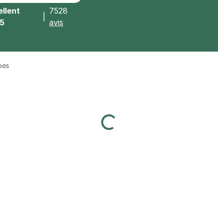
llent
7528
|
/5
avis
bes