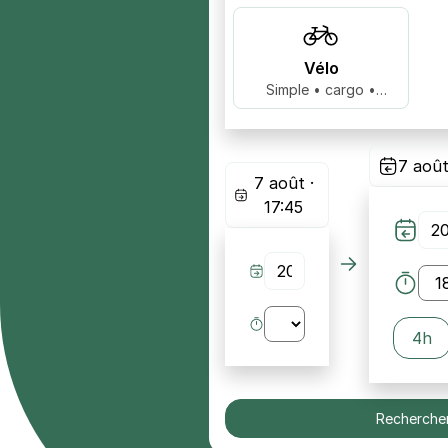
Vélo
Simple • cargo •
biplace …
7 août
7 août ·
17:45
4h
Recherche