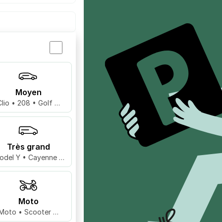
Moyen
Clio • 208 • Golf …
Très grand
odel Y • Cayenne •
X5 …
Moto
Moto • Scooter …