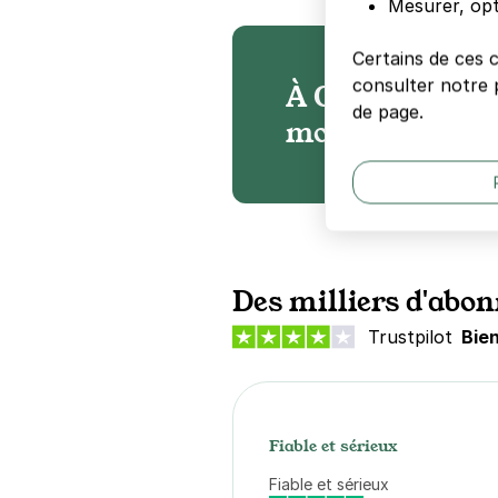
Mesurer, opt
Certains de ces 
consulter notre p
À Colombes, no
de page.
moyenne 60% mo
Des milliers d'abon
Trustpilot
Bie
Fiable et sérieux
Fiable et sérieux