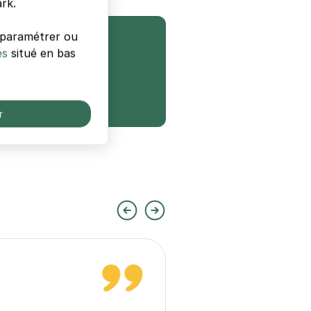
rk.
s paramétrer ou
es
situé en bas
5 € pour 4h
Avec Zenpark
r
Très facile et rapide po