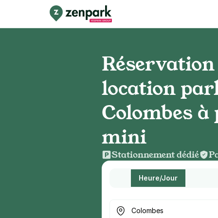
Réservation 
location par
Colombes à 
mini
Stationnement dédié
Pa
Heure/Jour
Où cherchez-vous un parkin