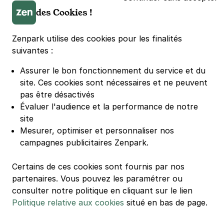
Parking LDLC Arena
des Cookies !
Parking Stade Pierre Mauroy
Parking Groupama Stadium
Zenpark utilise des cookies pour les finalités
Parking Vélodrome
suivantes :
Parking Stade de France
Assurer le bon fonctionnement du service et du
Parking Bercy
site.
Ces cookies sont nécessaires et ne peuvent
Parking La Défense Arena
pas être désactivés
Parking Les 4 temps
Évaluer l'audience et la performance de notre
Parking Nation
site
Parking Porte de Versailles
Mesurer, optimiser et personnaliser nos
campagnes publicitaires Zenpark.
Parking Lille Grand Palais
Parking Euralille
Certains de ces cookies sont fournis par nos
Parking Casino Barrière Lille
partenaires. Vous pouvez les paramétrer ou
consulter notre politique en cliquant sur le lien
Politique relative aux cookies
situé en bas de page.
🌍 Passer de 130 à 110 km/h sur autoroute réduit votre
consommation de 20%
#SeDéplacerMoinsPolluer