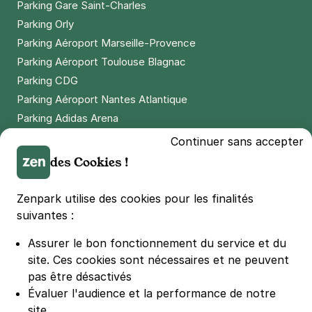
Parking Gare Saint-Charles
Parking Orly
Parking Aéroport Marseille-Provence
Parking Aéroport Toulouse Blagnac
Parking CDG
Parking Aéroport Nantes Atlantique
Parking Adidas Arena
Parking Parc des Princes
Continuer sans accepter
Parking LDLC Arena
des Cookies !
Parking Stade Pierre Mauroy
Parking Groupama Stadium
Zenpark utilise des cookies pour les finalités
Parking Vélodrome
suivantes :
Parking Stade de France
Assurer le bon fonctionnement du service et du
Parking Bercy
site.
Ces cookies sont nécessaires et ne peuvent
Parking La Défense Arena
pas être désactivés
Parking Les 4 temps
Évaluer l'audience et la performance de notre
Parking Nation
site