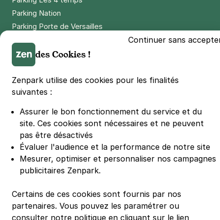
Parking Nation
Parking Porte de Versailles
Continuer sans accepte
Parking Lille Grand Palais
des Cookies !
Parking Euralille
Parking Casino Barrière Lille
Zenpark utilise des cookies pour les finalités
suivantes :
🌍 Passer de 130 à 110 km/h sur autoroute réduit votre
consommation de 20%
Assurer le bon fonctionnement du service et du
#SeDéplacerMoinsPolluer
site.
Ces cookies sont nécessaires et ne peuvent
© Zenpark 2012 - 2026 - Tous droits réservés - Fabriqué avec soin à
pas être désactivés
Rennes et Paris
Évaluer l'audience et la performance de notre site
Mesurer, optimiser et personnaliser nos campagnes
publicitaires Zenpark.
Certains de ces cookies sont fournis par nos
partenaires. Vous pouvez les paramétrer ou
consulter notre politique en cliquant sur le lien