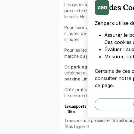
Les gourmands seront ravis de déco
des Co
proximité du parking comme le rest
le sushi House.
Zenpark utilise d
Pour faire vos courses, un Simply 
minutes de marche et un supermarch
Assurer le b
minutes.
Ces cookies 
Évaluer l'au
Pour les lecteurs, la médiathèque o
marche du
parking
en empruntant 
Mesurer, opt
Ce
parking
est idéal pour les propr
Certains de ces 
vétérinaire des Tanneries est à 1 
consulter notre p
parking Lingolsheim
.
de page.
Côté pratique, la Poste est à 7 m
Le centre de secours de Lingolsheim
Transports et routes à proximité 
- Ibis
Transports à proximité : Strasbour
(Bus Ligne 1)