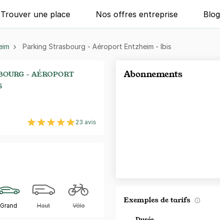
Trouver une place
Nos offres entreprise
Blo
eim
Parking Strasbourg - Aéroport Entzheim - Ibis
Abonnements
BOURG - AÉROPORT
S
23 avis
Exemples de tarifs
Grand
Haut
Vélo
Durée