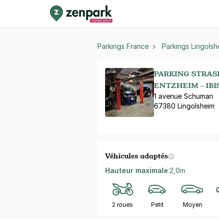
Parkings France
Parkings Lingolsh
PARKING STRAS
ENTZHEIM - IBI
1 avenue Schuman
67380 Lingolsheim
Véhicules adaptés
Hauteur maximale
:
2,0m
2 roues
Petit
Moyen