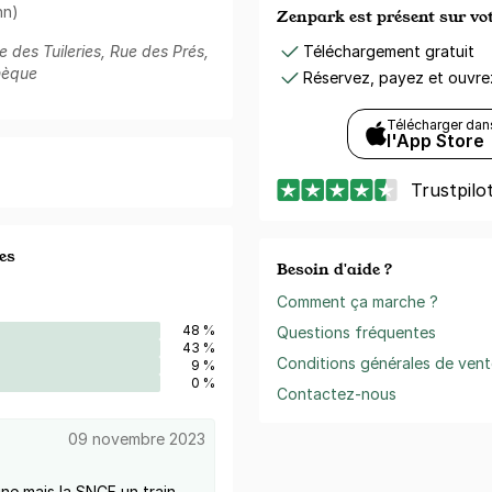
nn)
Zenpark est présent sur v
Téléchargement gratuit
 des Tuileries, Rue des Prés,
hèque
Réservez, payez et ouvr
Télécharger dan
l'App Store
Trustpilo
es
Besoin d'aide ?
Comment ça marche ?
48 %
Questions fréquentes
43 %
Conditions générales de vent
9 %
0 %
Contactez-nous
09 novembre 2023
ine mais la SNCF un train