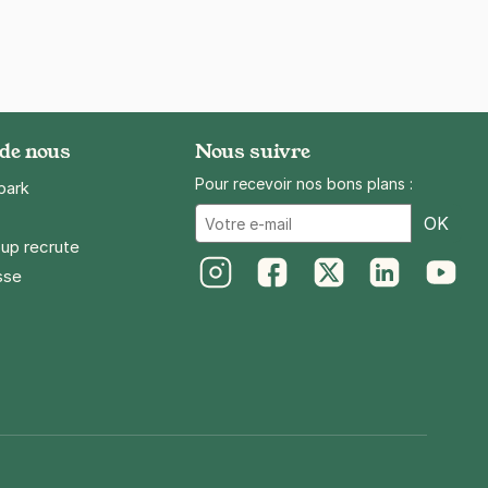
 de nous
Nous suivre
Pour recevoir nos bons plans :
park
Ema
OK
up recrute
sse
Instagram
Facebook
Twitter
LinkedIn
Youtube