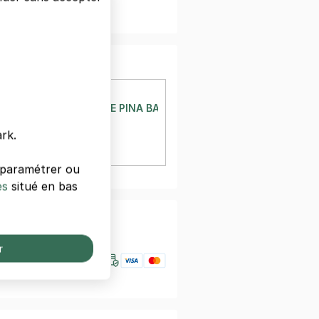
er un devis
INGOLSHEIM
OLETTE BESSON - RUE PINA BAUSCH - LINGOLSHEIM
ausch
rk.
lsheim
à 388 m
s paramétrer ou
es
situé en bas
nfiance
r