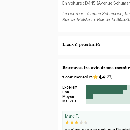
En voiture : D445 (Avenue Schuma
Le quartier : Avenue Schumann, Rue
Rue de Molsheim, Rue de la Bibliot
Lieux à proximité
Retrouvez les avis de nos membr
1 commentaire
4.4
(23)
Excellent
Bon
Moyen
Mauvais
Marc F.
ce n'est pas zen park que j'incrim