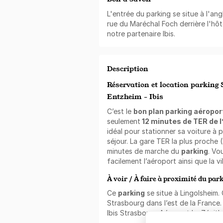
L'entrée du parking se situe à l'an
rue du Maréchal Foch derrière l'hôte
notre partenaire Ibis.
Description
Réservation et location parking 
Entzheim - Ibis
C’est le
bon plan parking aéropo
seulement
12 minutes de TER de l
idéal pour stationner sa voiture à p
séjour. La gare TER la plus proche
minutes de marche du
parking
. Vo
facilement l’aéroport ainsi que la v
À voir / À faire à proximité du par
Ce
parking
se situe à Lingolsheim. 
Strasbourg dans l’est de la France. 
Ibis Strasbourg Aéroport Le Zénith