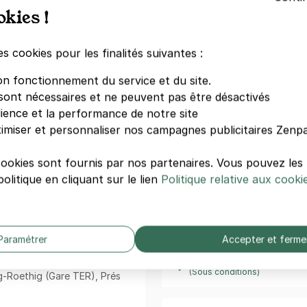
Demand
uvrir des restaurants à
okies !
aurant La Diligence ou encore
es cookies pour les finalités suivantes :
Parkings à proximité
Market est à seulement 4
é discount Lidl est à 2
on fonctionnement du service et du site.
PARKING L
sont nécessaires et ne peuvent pas être désactivés
GYMNASE C
dience et la performance de notre site
uest n’est qu’à 2 minutes de
4 rue Pina B
l’Avenue Schumann.
imiser et personnaliser nos campagnes publicitaires Zenpa
67380 Lingo
iétaires d’animaux, la clinique
cookies sont fournis par nos partenaires. Vous pouvez le
minute de marche de ce
olitique en cliquant sur le lien
Politique relative aux cooki
inutes de marche du
parking
.
Votre paiement en toute co
 est à 1 minute.
Paiement sécurisé
Paramétrer
Accepter et ferme
du parking Aéroport Entzheim
Sans frais de réservation
Annulation gratuite
(Sous conditions)
g-Roethig (Gare TER), Prés