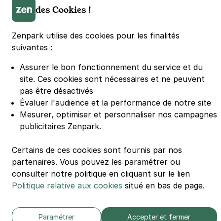
des Cookies !
Parking Euralille
Parking Casino Barrière Lille
Zenpark utilise des cookies pour les finalités
suivantes :
🌍 Passer de 130 à 110 km/h sur autoroute réduit votre
consommation de 20%
Assurer le bon fonctionnement du service et du
#SeDéplacerMoinsPolluer
site.
Ces cookies sont nécessaires et ne peuvent
© Zenpark 2012 - 2026 - Tous droits réservés - Fabriqué avec soin à
pas être désactivés
Rennes et Paris
Évaluer l'audience et la performance de notre site
Mesurer, optimiser et personnaliser nos campagnes
publicitaires Zenpark.
Certains de ces cookies sont fournis par nos
partenaires. Vous pouvez les paramétrer ou
consulter notre politique en cliquant sur le lien
Politique relative aux cookies
situé en bas de page.
Paramétrer
Accepter et fermer