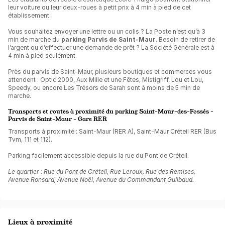
leur voiture ou leur deux-roues à petit prix à 4 min à pied de cet
établissement.
Vous souhaitez envoyer une lettre ou un colis ? La Poste n’est qu’à 3
min de marche du
parking Parvis de Saint-Maur
. Besoin de retirer de
l’argent ou d’effectuer une demande de prêt ? La Société Générale est à
4 min à pied seulement.
Près du parvis de Saint-Maur, plusieurs boutiques et commerces vous
attendent : Optic 2000, Aux Mille et une Fêtes, Mistigriff, Lou et Lou,
Speedy, ou encore Les Trésors de Sarah sont à moins de 5 min de
marche.
Transports et routes à proximité du parking Saint-Maur-des-Fossés -
Parvis de Saint-Maur - Gare RER
Transports à proximité : Saint-Maur (RER A), Saint-Maur Créteil RER (Bus
Tvm, 111 et 112).
Parking facilement accessible depuis la rue du Pont de Créteil.
Le quartier : Rue du Pont de Créteil, Rue Leroux, Rue des Remises,
Avenue Ronsard, Avenue Noël, Avenue du Commandant Guilbaud.
Lieux à proximité