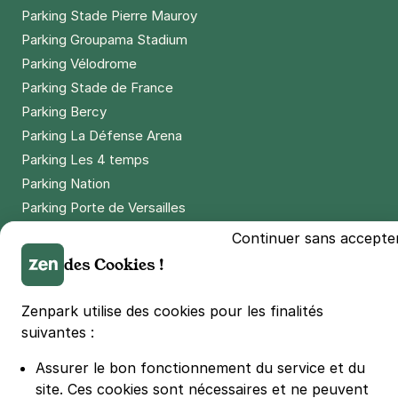
Parking Stade Pierre Mauroy
Parking Groupama Stadium
Parking Vélodrome
Parking Stade de France
Parking Bercy
Parking La Défense Arena
Parking Les 4 temps
Parking Nation
Parking Porte de Versailles
Parking Lille Grand Palais
Continuer sans accepte
Parking Euralille
des Cookies !
Parking Casino Barrière Lille
Zenpark utilise des cookies pour les finalités
suivantes :
🌍 Passer de 130 à 110 km/h sur autoroute réduit votre
consommation de 20%
#SeDéplacerMoinsPolluer
Assurer le bon fonctionnement du service et du
site.
Ces cookies sont nécessaires et ne peuvent
© Zenpark 2012 - 2026 - Tous droits réservés - Fabriqué avec soin à