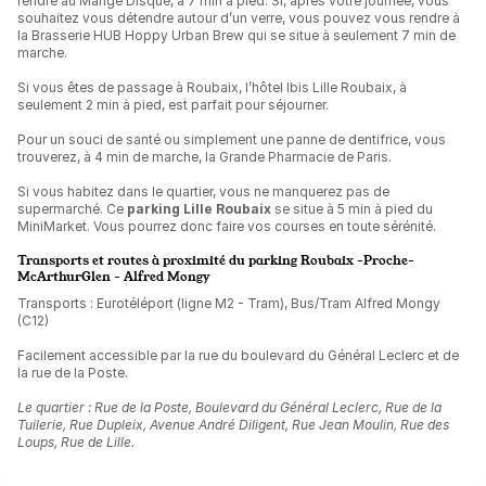
rendre au Mange Disque, à 7 min à pied. Si, après votre journée, vous
souhaitez vous détendre autour d’un verre, vous pouvez vous rendre à
la Brasserie HUB Hoppy Urban Brew qui se situe à seulement 7 min de
marche.
Si vous êtes de passage à Roubaix, l’hôtel Ibis Lille Roubaix, à
seulement 2 min à pied, est parfait pour séjourner.
Pour un souci de santé ou simplement une panne de dentifrice, vous
trouverez, à 4 min de marche, la Grande Pharmacie de Paris.
Si vous habitez dans le quartier, vous ne manquerez pas de
supermarché. Ce
parking Lille Roubaix
se situe à 5 min à pied du
MiniMarket. Vous pourrez donc faire vos courses en toute sérénité.
Transports et routes à proximité du parking Roubaix -Proche-
McArthurGlen - Alfred Mongy
Transports : Eurotéléport (ligne M2 - Tram), Bus/Tram Alfred Mongy
(C12)
Facilement accessible par la rue du boulevard du Général Leclerc et de
la rue de la Poste.
Le quartier : Rue de la Poste, Boulevard du Général Leclerc, Rue de la
Tuilerie, Rue Dupleix, Avenue André Diligent, Rue Jean Moulin, Rue des
Loups, Rue de Lille.