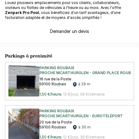
Louez plusieurs emplacements pour vos clients, collaborateurs,
visiteurs ou flottes de véhicules à l'heure ou au mois. Avec l'offre
Zenpark Pro Pool
, vous bénéficiez d'un tarif avantageux, d'une
facturation adaptée et de moyens d'accès simplifiés !
Demander un devis
Parkings à proximité
PARKING ROUBAIX
PROCHE MCARTHURGLEN - GRAND PLACE ROUBAIX
16 rue de la Poste
59100 Roubaix
à 29 m
1,50 €/heure
,
12 €/jour,
38 €/semaine
PARKING ROUBAIX
PROCHE MCARTHURGLEN - EUROTÉLÉPORT
20 rue de la Poste
59100 Roubaix
à 30 m
1,50 €/heure
,
12 €/jour,
38 €/semaine