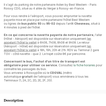
Il s'agit du parking de notre partenaire Aiden by Best Western - Paris
Roissy CDG, situé au 4 allée du Verger à Roissy-en-France.
Pour vous rendre à l'aéroport, vous pouvez emprunter la navette
payante mise en place par notre partenaire l'hôtel Best Western
ou lignes de
bus public 93
ou
95-02
depuis l'arrêt
Chesneau
, situé à
4 minutes à pied de l'hôtel.
En ce qui concerne la navette payante de notre partenaire
, l
'aller
(Hôtel - Aéroport) est
disponible sur réservation
uniquement
(en
appelant l'hôtel la veille)
à 6h08, 7h08, 8h08 et 9h08. Le retour
(Aéroport - Hôtel) est disponible sur réservation uniquement
(en
appelant l'hôtel la veille)
à 18h, 19h, 20h et 21h. RDV au Terminal 2 gare
TGV - côté navette - quai 2. Le trajet coûte 8€ par personne.
Concernant le bus, l'achat d'un titre de transport est
obligatoire pour utiliser ce service.
Consultez
la fiche horaires
pour
connaître les passages du bus.
Vous arriverez à Roissypôle où le
CDGVAL
(métro
automatique
gratuit
de l'aéroport) vous emmènera à tous les
Terminaux (1, 2A, 2C, 2D, 2E, 2F, 2G).
Description