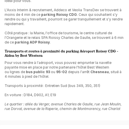
idéal pour vous.
L'Axxis Interim & recrutement, Addeco et Veolia TransDev se trouvent à
moins de 4 min de ce
parking Roissy CDG
. Ceux qui souhaitent s'y
rendre ou qui y travaillent, pourront se garer tranquillement et s'y rendre
rapidement.
Côté pratique : la Mairie, l'office de tourisme, le centre culturel de
l'Orangerie et le relais SPA Roissy Charles de Gaulle, se trouvent à 6 min
de ce
parking ADP Roissy
.
Transports et routes à proximité du parking Aéroport Roissy CDG -
Aiden by Best Western
Pour vous rendre à l'aéroport, vous pouvez emprunter la navette
payante mise en place par notre partenaire l'hôtel Best Western
ou lignes de
bus public 93
ou
95-02
depuis l'arrêt
Chesneau
, situé à
4 minutes à pied de l'hôtel.
Transports à proximité : Entretien Sud (bus 349, 350, 351)
En voiture : D184, D902, A1; E19
Le quartier : allée du Verger, avenue Charles de Gaulle, rue Jean Moulin,
rue Dorval, avenue de la Raperie, chemin de Montmorency, rue Charlot