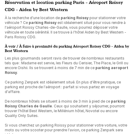
Réservation et location parking Paris - Aéroport Roissy
CDG - Aiden by Best Western
À la recherche d'une location de
parking Roissy
pour stationner votre
véhicule ? Ce
parking Roissy
est
idéalement situé pour vous rendre à
l'aéroport Roissy Charles-de-Gaulle, vous pourrez déposer votre
véhicule en toute sérénité. Il se trouve à l'hôtel Aiden by Best Western -
Paris Roissy CDG.
À voir / À faire à proximité du parking Aéroport Roissy CDG - Aiden by
Best Western
Les plus gourmands seront ravis de trouver de nombreux restaurants
tels que : Madame est servie, les Fleurs du Cerisier, The Place, le Grill ou
encore Oishii. Ils se trouvent à moins de 7 min de ce
parking aeroport
Roissy
.
Ce parking Zenpark est idéalement situé. En plus d'être pratique, ce
parking est proche de l'aéroport : parfait si vous partez en voyage
d'affaire.
De nombreux hôtels se situent à moins de 3 min à pied de ce
parking
Roissy Charles de Gaulle
. Ceux qui souhaitent y séjourner, pourront
trouver l'hôtel Best Western, le Millénium hôtel, Novotel ou encore
Quality Only Suites.
Si vous cherchez un parking Roissy pour stationner votre voiture, votre
moto ou votre scooter pour prendre l'avion, ce parking Zenpark sera