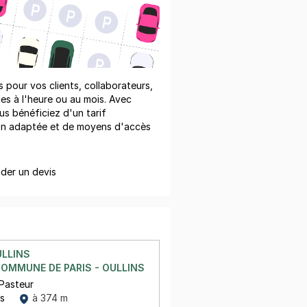
pour vos clients, collaborateurs,
les à l'heure ou au mois. Avec
us bénéficiez d'un tarif
on adaptée et de moyens d'accès
er un devis
ULLINS
COMMUNE DE PARIS - OULLINS
 Pasteur
ns
à 374 m