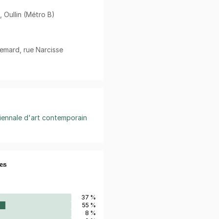
, Oullin (Métro B)
 Semard, rue Narcisse
iennale d'art contemporain
es
37 %
55 %
8 %