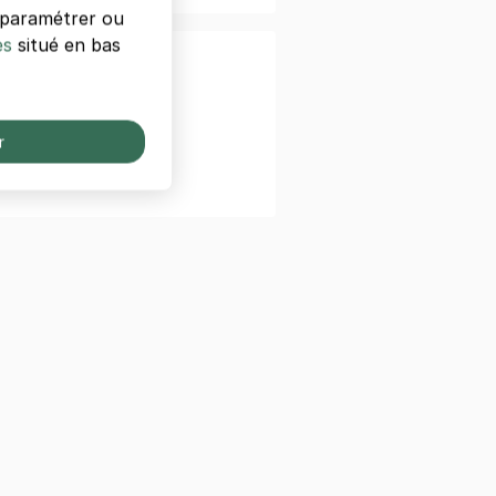
s paramétrer ou
es
situé en bas
r
e