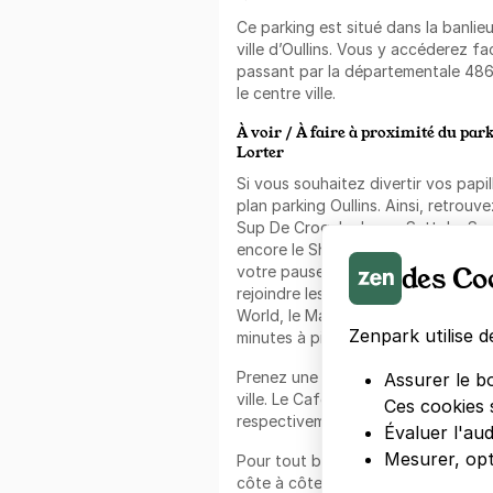
Ce parking est situé dans la banlie
ville d’Oullins. Vous y accéderez fa
passant par la départementale 486
le centre ville.
À voir / À faire à proximité du par
Lorter
Si vous souhaitez divertir vos papil
plan parking Oullins. Ainsi, retrouv
Sup De Croq, le James Sett, Le Sy
encore le Sheng-Li, tous situés à m
des Co
votre pause déjeuner s'avère court
rejoindre les différents fast food à
World, le Maxi Kebab et le Subway,
Zenpark utilise d
minutes à pied.
Assurer le b
Prenez une pause détente dans les 
ville. Le Café de la Paix, et le Caf
Ces cookies 
respectivement à 3 et 4 minutes à 
Évaluer l'au
Mesurer, opt
Pour tout besoin bancaire, retrouv
côte à côte à moins de 3 minutes 