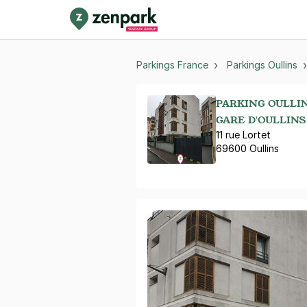
Parkings France
Parkings Oullins
PARKING OULLI
GARE D'OULLINS
11 rue Lortet
69600 Oullins