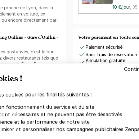
10 €/jour
,
35
ue proche de Lyon, dans la
cilement en voiture, en
 ou encore directement par
Votre paiement en toute co
king Oullins - Gare d’Oullin -
Paiement sécurisé
les gustatives, c’est le bon
Sans frais de réservation
ez divers restaurants tels que
Annulation gratuite
ndrome de Peter Pan, ou
(Sous conditions)
Conti
oins de 3 minutes à pied. Si
okies !
e, vous n’aurez aucun mal à
 proximité tels que le Burger
Zenpark est présent sur v
 tous situés à moins de 4
es cookies pour les finalités suivantes :
Téléchargement gratuit
Réservez, payez et ouvr
on fonctionnement du service et du site.
quelques cafés qu’abrite la
é VIP Lounge se situe
sont nécessaires et ne peuvent pas être désactivés
Télécharger dan
pied.
l'App Store
dience et la performance de notre site
imiser et personnaliser nos campagnes publicitaires Zenpa
ez la banque LCL et la CIC
Trustpilo
à pied. La banque Rhône Alpes