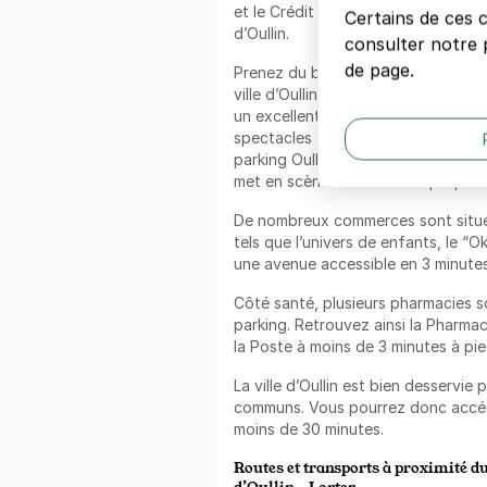
et le Crédit Agricole sont situés à
Certains de ces 
d’Oullin.
consulter notre p
de page.
Prenez du bon temps dans les mult
ville d’Oullin. Le Théâtre de la Rena
un excellent endroit si vous souhai
spectacles très éclectiques. De pl
parking Oullin Lorter se trouve le C
met en scène des histoires proposé
De nombreux commerces sont situés
tels que l’univers de enfants, le “Ok 
une avenue accessible en 3 minutes
Côté santé, plusieurs pharmacies s
parking. Retrouvez ainsi la Pharmac
la Poste à moins de 3 minutes à pie
La ville d’Oullin est bien desservie 
communs. Vous pourrez donc accéde
moins de 30 minutes.
Routes et transports à proximité d