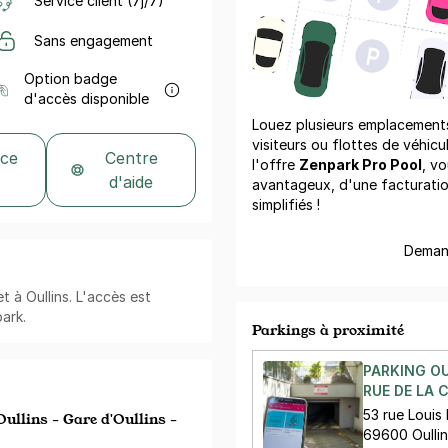
Service client (7j/7)
Sans engagement
Option badge
d'accès disponible
Louez plusieurs emplacements 
visiteurs ou flottes de véhicu
 ce
Centre
l'offre
Zenpark Pro Pool
, vo
d'aide
avantageux, d'une facturati
simplifiés !
Demand
t à Oullins. L'accès est
park.
Parkings à proximité
PARKING O
RUE DE LA 
53 rue Louis
Oullins - Gare d'Oullins -
69600 Oulli