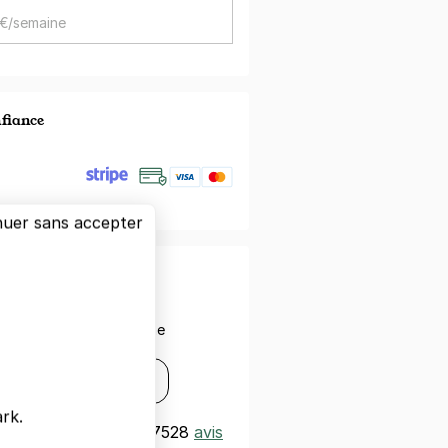
 €/semaine
nfiance
nuer sans accepter
otre smartphone
ez avec votre smartphone
s
Disponible sur
Google Play
rk.
t
Excellent 4,3/5
|
7528
avis