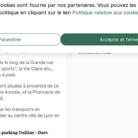
 5 minutes de ce parking Gare
cookies sont fournis par nos partenaires. Vous pouvez le
olitique en cliquant sur le lien
Politique relative aux cooki
Besoin d'aide ?
iples théâtres que propose la
Comment ça marche ?
issance, situé à 5 minutes, est
tez vous distraire devant des
Questions fréquentes
us, à quelques pas de ce
Paramétrer
Accepter et ferme
Conditions générales de vent
lacson, un théâtre original qui
es par les spectateurs.
Contactez-nous
 le long de la Grande rue
sports”, la Vie Claire etc.,
 à pied.
ont situées à proximité de ce
ie Azoulai, et la Pharmacie de
d.
par les transports en
r au centre ville de Lyon en
u parking Oullins - Gare